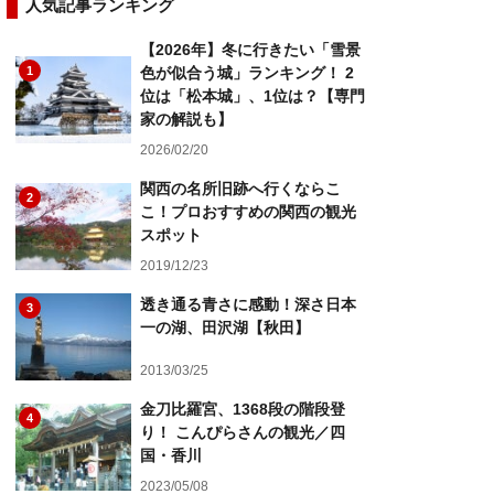
人気記事ランキング
【2026年】冬に行きたい「雪景
1
色が似合う城」ランキング！ 2
位は「松本城」、1位は？【専門
家の解説も】
2026/02/20
関西の名所旧跡へ行くならこ
2
こ！プロおすすめの関西の観光
スポット
2019/12/23
透き通る青さに感動！深さ日本
3
一の湖、田沢湖【秋田】
2013/03/25
金刀比羅宮、1368段の階段登
4
り！ こんぴらさんの観光／四
国・香川
2023/05/08