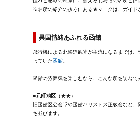
憧れと感動の風景に出会える北海道の名所と旧
※名所の紹介の後ろにある★マークは、ガイド
異国情緒あふれる函館
飛行機による北海道観光が主流になるまでは、
っていた
函館
。
函館の雰囲気を楽しむなら、こんな所を訪ねて
■元町地区
（★★）
旧函館区公会堂や函館ハリストス正教会など、
ち並びます。