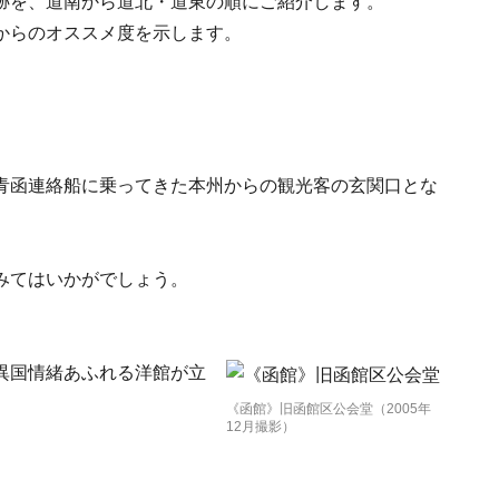
跡を、道南から道北・道東の順にご紹介します。
からのオススメ度を示します。
青函連絡船に乗ってきた本州からの観光客の玄関口とな
みてはいかがでしょう。
異国情緒あふれる洋館が立
《函館》旧函館区公会堂（2005年
12月撮影）