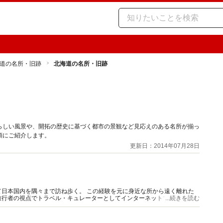
道の名所・旧跡
北海道の名所・旧跡
らしい風景や、開拓の歴史に基づく都市の景観など見応えのある名所が揃っ
順にご紹介します。
更新日：2014年07月28日
日本国内を隅々まで訪ね歩く。 この経験を元に身近な所から遠く離れた
行者の視点でトラベル・キュレーターとしてインターネットで紹介。 ガ
...続きを読む
供中。 国内旅行業務取扱管理者