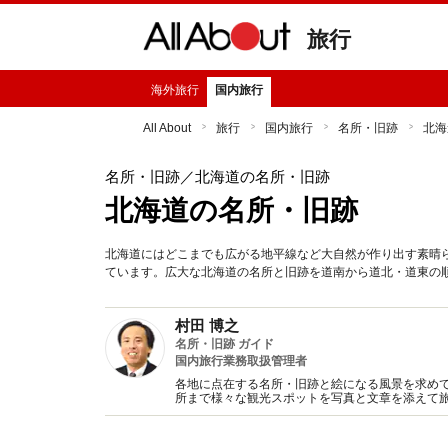
旅行
海外旅行
国内旅行
All About
旅行
国内旅行
名所・旧跡
北海
名所・旧跡
／北海道の名所・旧跡
北海道の名所・旧跡
北海道にはどこまでも広がる地平線など大自然が作り出す素晴
ています。広大な北海道の名所と旧跡を道南から道北・道東の
村田 博之
名所・旧跡 ガイド
国内旅行業務取扱管理者
各地に点在する名所・旧跡と絵になる風景を求めて
所まで様々な観光スポットを写真と文章を添えて旅
イドブック、新聞、テレビ、ラジオに随時情報を提