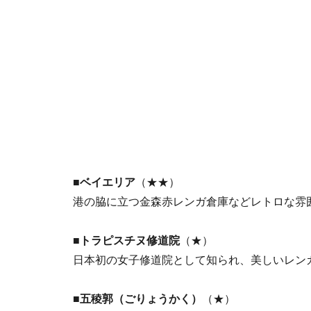
■ベイエリア
（★★）
港の脇に立つ金森赤レンガ倉庫などレトロな雰
■トラピスチヌ修道院
（★）
日本初の女子修道院として知られ、美しいレン
■五稜郭（ごりょうかく）
（★）