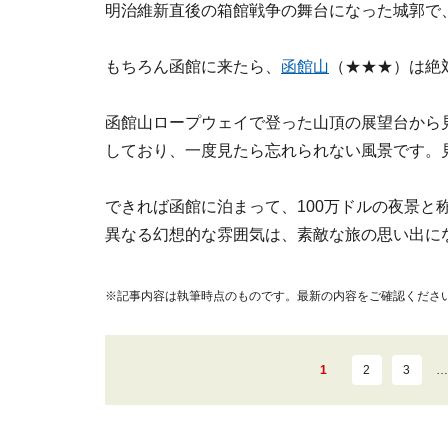
明治維新直後の箱館戦争の舞台になった城郭で
もちろん函館に来たら、
函館山
（★★★）は絶
函館山ロープウェイで登った山頂の展望台から
しており、一度見たら忘れられない風景です。
できれば函館に泊まって、100万ドルの夜景と
異なる幻想的な雰囲気は、素敵な旅の思い出に
※記事内容は執筆時点のものです。最新の内容をご確認くださ
1
2
3
…