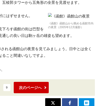
、五稜郭タワーから五角形の全景を見渡せます。
対にはずせません。
《函館》函館山から眺める函館市内
の夜景（2005年12月撮影）
見下ろす函館の街は巴型を
見通しの良い日は駒ヶ岳の雄姿も望めます。
称される函館山の夜景を見てみましょう。日中とは全く
なること間違いなしですよ。
い。
次のページへ
9