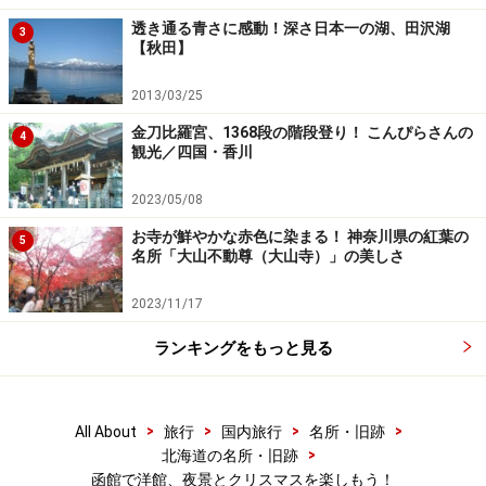
透き通る青さに感動！深さ日本一の湖、田沢湖
3
【秋田】
2013/03/25
金刀比羅宮、1368段の階段登り！ こんぴらさんの
4
観光／四国・香川
2023/05/08
お寺が鮮やかな赤色に染まる！ 神奈川県の紅葉の
5
名所「大山不動尊（大山寺）」の美しさ
2023/11/17
ランキングをもっと見る
>
>
>
>
All About
旅行
国内旅行
名所・旧跡
>
北海道の名所・旧跡
函館で洋館、夜景とクリスマスを楽しもう！