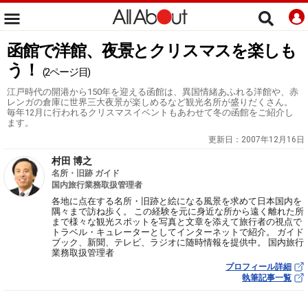
函館で洋館、夜景とクリスマスを楽しも
う！
(2ページ目)
江戸時代の開港から150年を迎える函館は、異国情緒あふれる洋館や、赤
レンガの倉庫に世界三大夜景が楽しめるなど観光名所が盛りだくさん。
毎年12月に行われるクリスマスイベントもあわせて冬の函館をご紹介し
ます。
更新日：
2007年12月16日
村田 博之
名所・旧跡 ガイド
国内旅行業務取扱管理者
各地に点在する名所・旧跡と絵になる風景を求めて日本国内を
隅々まで訪ね歩く。 この経験を元に身近な所から遠く離れた所
まで様々な観光スポットを写真と文章を添えて旅行者の視点で
トラベル・キュレーターとしてインターネットで紹介。 ガイド
ブック、新聞、テレビ、ラジオに随時情報を提供中。 国内旅行
業務取扱管理者
プロフィール詳細
執筆記事一覧