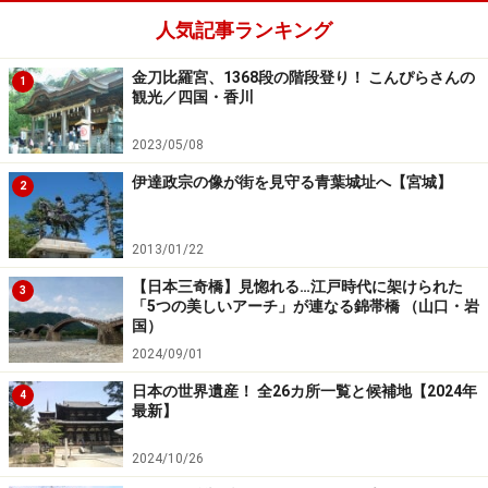
人気記事ランキング
金刀比羅宮、1368段の階段登り！ こんぴらさんの
1
観光／四国・香川
2023/05/08
伊達政宗の像が街を見守る青葉城址へ【宮城】
2
2013/01/22
【日本三奇橋】見惚れる…江戸時代に架けられた
3
「5つの美しいアーチ」が連なる錦帯橋 （山口・岩
国）
2024/09/01
日本の世界遺産！ 全26カ所一覧と候補地【2024年
4
最新】
2024/10/26