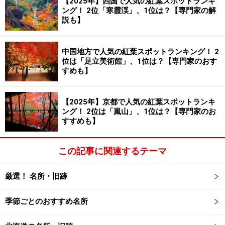
【2025年】四国で人気の紅葉スポットランキ
ング！ 2位「寒霞渓」、1位は？【専門家の解
流失の憂き目に。この時の流失原因を徹底追求して改良
説も】
を重ねた2代目の錦帯橋は、1950年の台風による大洪水
で流されてしまうまで実に276年もの間、錦川の激流に
中国地方で人気の紅葉スポットランキング！ 2
耐えて人々をつなぐ橋としての機能を果たしました。
位は「足立美術館」、1位は？【専門家のおす
すめも】
現在の錦帯橋は1953年に架け替えられた3代目。2004年に全
面改修されている（2022年6月撮影）
【2025年】京都で人気の紅葉スポットランキ
ング！ 2位は「嵐山」、1位は？【専門家のお
すすめも】
そして2代目錦帯橋の流失から3年後には3代目となる錦
帯橋が再度かけられました。ただ木製の橋だけに傷みも
早いことから、平成時代に3年間の架け替え＆補強工事
この記事に関連するテーマ
が行われ、2004年に無事完了。古き昔も今も岩国の観光
厳選！ 名所・旧跡
の中心的存在として、日々たくさんの観光客が訪れてい
ます。
季節ごとのおすすめ名所
錦帯橋を渡り、岩国城の天守閣へ