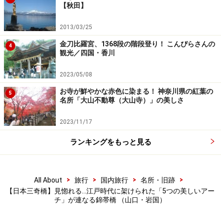
っこうこうえん）の中にある岩国城ロープウェーに乗車
【秋田】
すると、山頂に上って岩国城まで行くことができます。
2013/03/25
錦帯橋の入橋料とロープウェーの往復、岩国城の入場料
金刀比羅宮、1368段の階段登り！ こんぴらさんの
4
観光／四国・香川
をセットにした割引チケットもありますので、岩国城ま
で行く場合は割引チケットを使うといいでしょう。
2023/05/08
お寺が鮮やかな赤色に染まる！ 神奈川県の紅葉の
5
名所「大山不動尊（大山寺）」の美しさ
錦川の右岸から見た錦帯橋（2022年6月撮影）
2023/11/17
対岸まで渡ると、また違った雰囲気の錦帯橋の姿が望め
ランキングをもっと見る
ます。入橋料は往復分の料金で、チケットは戻る際にも
必要になりますのでなくさないように。
>
>
>
>
All About
旅行
国内旅行
名所・旧跡
岩国城の天守閣から眺める錦帯橋のパノラ
【日本三奇橋】見惚れる…江戸時代に架けられた「5つの美しいアー
マ
チ」が連なる錦帯橋 （山口・岩国）