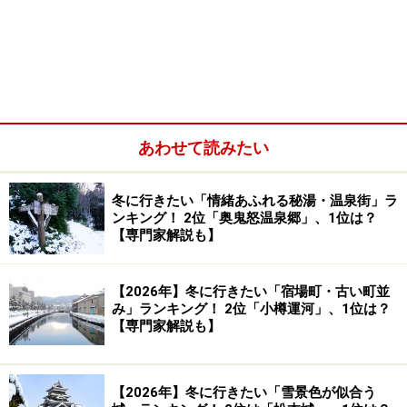
岩国城の天守閣から眺める錦帯橋のパノラマ
岩国に来たら食べたい岩国寿司
あわせて読みたい
錦帯橋へのアクセス
冬に行きたい「情緒あふれる秘湯・温泉街」ラ
ンキング！ 2位「奥鬼怒温泉郷」、1位は？
5つの美しいアーチが連なる錦帯橋の歴史
【専門家解説も】
【2026年】冬に行きたい「宿場町・古い町並
み」ランキング！ 2位「小樽運河」、1位は？
山口県下で一番大きな川、錦川にかかる錦帯橋（2022年6月
【専門家解説も】
撮影）
錦帯橋
（
Googleマップ
）は、山口県の東部、岩国市の錦
川（にしきがわ）にかかる橋。一番最初に架けられたの
【2026年】冬に行きたい「雪景色が似合う