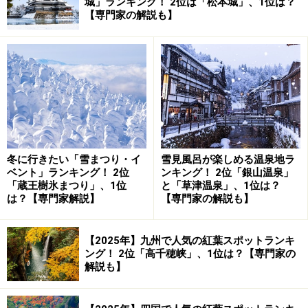
城」ランキング！ 2位は「松本城」、1位は？
は江戸時代の1673年という長い歴史を持つ橋です。
【専門家の解説も】
錦帯橋から錦川の上流を望む（2022年6月撮影）
錦帯橋がかかる錦川は、山口県下で一番大きな川であ
り、錦帯橋の付近は川幅が200メートルにも達します。
冬に行きたい「雪まつり・イ
雪見風呂が楽しめる温泉地ラ
錦帯橋から錦川の下流を望む（2022年6月撮影）
ベント」ランキング！ 2位
ンキング！ 2位「銀山温泉」
「蔵王樹氷まつり」、1位
と「草津温泉」、1位は？
この川には過去に何度も橋が架けられたのですが、錦川
は？【専門家解説】
【専門家の解説も】
の氾濫により橋が流されてしまった経緯があり、時の岩
国藩藩主・吉川広嘉（きっかわひろよし）の命により、
【2025年】九州で人気の紅葉スポットランキ
中国の西湖にあるという橋を参考にして、今のアーチ型
ング！ 2位「高千穂峡」、1位は？【専門家の
の構造を持った錦帯橋が架けられました。
解説も】
しかし初代の錦帯橋は、1年後の錦川の洪水であえなく