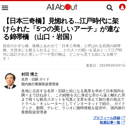
【日本三奇橋】見惚れる…江戸時代に架
けられた「5つの美しいアーチ」が連な
る錦帯橋 （山口・岩国）
祖谷のかずら橋、猿橋とあわせて「日本三奇橋」と呼ばれる岩国の錦帯
橋。大洪水にも耐えられるように……との人々の願いを汲みとって江戸時
代に設計された美しいアーチ型の橋は、どこから見ても絵になる橋で
す！
更新日：
2024年09月01日
村田 博之
名所・旧跡 ガイド
国内旅行業務取扱管理者
各地に点在する名所・旧跡と絵になる風景を求めて日本国内を
隅々まで訪ね歩く。 この経験を元に身近な所から遠く離れた所
まで様々な観光スポットを写真と文章を添えて旅行者の視点で
トラベル・キュレーターとしてインターネットで紹介。 ガイド
ブック、新聞、テレビ、ラジオに随時情報を提供中。 国内旅行
業務取扱管理者
プロフィール詳細
執筆記事一覧