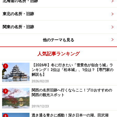
北海道の名所・旧跡
東北の名所・旧跡
錦川の左岸から右岸へ、錦帯橋を渡る（2022年6月撮影）
関東の名所・旧跡
それでは錦帯橋を渡りましょう。橋の入口で入橋料を支
払って渡り始めます。
他のテーマも見る
人気記事ランキング
5連のアーチ橋を渡る感覚は、神社によくある太鼓橋を
渡るのに似ていますね。改めて錦川の川幅の広さがわか
【2026年】冬に行きたい「雪景色が似合う城」ラ
1
ります。
ンキング！ 2位は「松本城」、1位は？【専門家の
解説も】
2026/02/20
対岸の山の上にある岩国城を眺めながら、錦帯橋を渡る
関西の名所旧跡へ行くならここ！プロおすすめの
2
（2022年6月撮影）
関西の観光スポット
錦帯橋を渡る途中、右手前方の小高い山の上に見える城
2019/12/23
は、岩国城の天守閣。橋を渡った先にある吉香公園（き
透き通る青さに感動！深さ日本一の湖、田沢湖
3