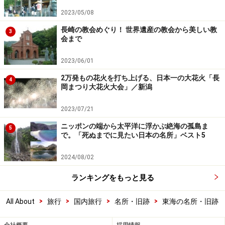
2023/05/08
長崎の教会めぐり！ 世界遺産の教会から美しい教
3
会まで
2023/06/01
2万発もの花火を打ち上げる、日本一の大花火「長
4
岡まつり大花火大会」／新潟
2023/07/21
ニッポンの端から太平洋に浮かぶ絶海の孤島ま
5
で。「死ぬまでに見たい日本の名所」ベスト5
2024/08/02
ランキングをもっと見る
>
>
>
>
All About
旅行
国内旅行
名所・旧跡
東海の名所・旧跡