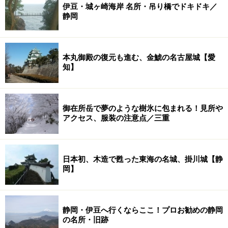
伊豆・城ヶ崎海岸 名所・吊り橋でドキドキ／
静岡
本丸御殿の復元も進む、金鯱の名古屋城【愛
知】
御在所岳で夢のような樹氷に包まれる！見所や
アクセス、服装の注意点／三重
日本初、木造で甦った東海の名城、掛川城【静
岡】
静岡・伊豆へ行くならここ！プロお勧めの静岡
の名所・旧跡