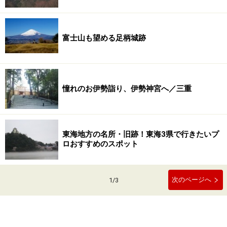
富士山も望める足柄城跡
憧れのお伊勢詣り、伊勢神宮へ／三重
東海地方の名所・旧跡！東海3県で行きたいプ
ロおすすめのスポット
次のページへ
1
/
3