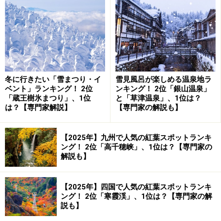
冬に行きたい「雪まつり・イ
雪見風呂が楽しめる温泉地ラ
ベント」ランキング！ 2位
ンキング！ 2位「銀山温泉」
「蔵王樹氷まつり」、1位
と「草津温泉」、1位は？
は？【専門家解説】
【専門家の解説も】
【2025年】九州で人気の紅葉スポットランキ
ング！ 2位「高千穂峡」、1位は？【専門家の
伊勢神宮・外宮の正宮（2013年12月撮影）
解説も】
静寂の中を歩いていくと、神楽殿の前を通って正宮（し
【2025年】四国で人気の紅葉スポットランキ
ょうぐう）に到着。ここで豊受大御神が祀られている正
ング！ 2位「寒霞渓」、1位は？【専門家の解
宮にお詣りします。ちなみに伊勢神宮の参拝のルール
説も】
は、
二拝・二拍手・一拝
です。