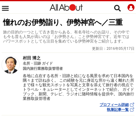
憧れのお伊勢詣り、伊勢神宮へ／三重
旅の目的の一つとして古き昔からある、有名寺社へのお詣り。その中で
も今も昔も人気が高いのは「お伊勢さん」こと伊勢神宮です。近年では
パワースポットとしても注目を集めている伊勢神宮をご紹介します。
更新日：
2016年05月17日
村田 博之
名所・旧跡 ガイド
国内旅行業務取扱管理者
各地に点在する名所・旧跡と絵になる風景を求めて日本国内を
隅々まで訪ね歩く。 この経験を元に身近な所から遠く離れた所
まで様々な観光スポットを写真と文章を添えて旅行者の視点で
トラベル・キュレーターとしてインターネットで紹介。 ガイド
ブック、新聞、テレビ、ラジオに随時情報を提供中。 国内旅行
業務取扱管理者
プロフィール詳細
執筆記事一覧