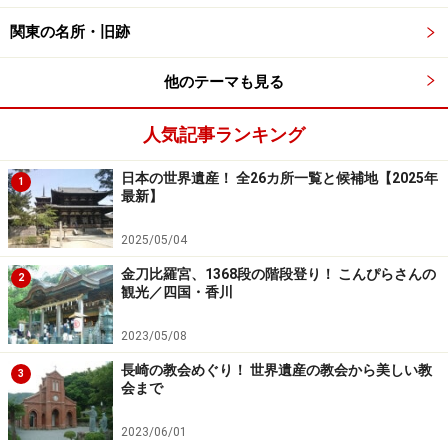
関東の名所・旧跡
続いては内宮（ないくう）へ。
内宮
（
Yahoo! 地図情報
）
の正式名称は皇大神宮（こうたいじんぐう）。天照大神
他のテーマも見る
（あまてらすおおみかみ）を祀ります。
人気記事ランキング
伊勢神宮・内宮への架け橋、宇治橋（2013年12月撮影）
日本の世界遺産！ 全26カ所一覧と候補地【2025年
1
最新】
外宮と内宮はバスで15分ほど離れています。内宮前のバ
ス停を降りた後、少し歩いた先に見える大きな鳥居が内
2025/05/04
宮の入口です。
金刀比羅宮、1368段の階段登り！ こんぴらさんの
2
観光／四国・香川
2023/05/08
宇治橋から穏やかに流れる五十鈴川を望む（2013年12月撮
影）
長崎の教会めぐり！ 世界遺産の教会から美しい教
3
会まで
鳥居の先に続くのは、穏やかに流れる五十鈴川（いすず
がわ）に架かる宇治橋。この橋を渡って内宮の宮内に入
2023/06/01