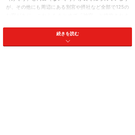
が、その他にも周辺にある別宮や摂社など全部で125の
お宮があり、これらをまとめて「神宮」と総称されま
す。
続きを読む
伊勢神宮への参拝は、
外宮にお詣りしてから内宮へお詣