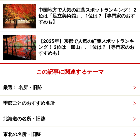
中国地方で人気の紅葉スポットランキング！ 2
位は「足立美術館」、1位は？【専門家のおす
伊勢神宮・外宮の別宮の一つ、多賀宮。
すめも】
100段近く石段を上がった先にあり、個人の願いを聞き届け
て下さる神様として多くの方がお詣りされています（2013年
12月撮影）
【2025年】京都で人気の紅葉スポットランキ
ング！ 2位は「嵐山」、1位は？【専門家のお
正宮にお詣りを済ませた後は、同じ外宮の中にある別宮
すすめも】
の風宮（かぜのみや）や土宮（つちのみや）、多賀宮
（たかのみや）にもお詣りしてみましょう。
多賀宮
は個
この記事に関連するテーマ
人のお願いを聞き届けて下さる神様として、いつも多く
の方がお詣りされています。
厳選！ 名所・旧跡
季節ごとのおすすめ名所
天照大神を祀る内宮へお詣りします
北海道の名所・旧跡
東北の名所・旧跡
伊勢神宮・内宮の正宮（2013年12月撮影）