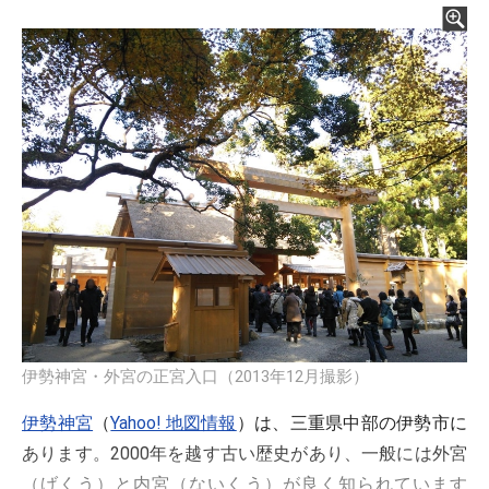
伊勢神宮・外宮の正宮入口（2013年12月撮影）
伊勢神宮
（
Yahoo! 地図情報
）は、三重県中部の伊勢市に
あります。2000年を越す古い歴史があり、一般には外宮
（げくう）と内宮（ないくう）が良く知られています