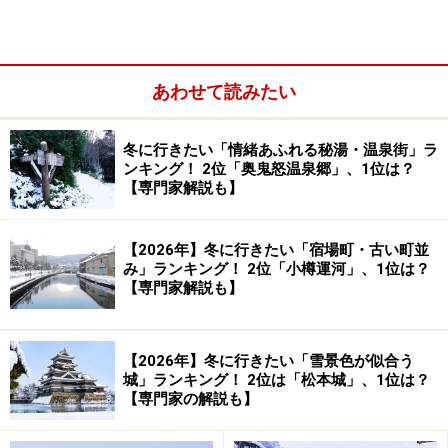
りする
のが古くからのならわしですので、まずは外宮か
らご紹介しましょう。
あわせて読みたい
伊勢神宮・外宮の表参道。
火除橋を渡って鳥居をくぐり宮内へ入ります（2013年12月撮
冬に行きたい「情緒あふれる秘湯・温泉街」ラ
影）
ンキング！ 2位「奥鬼怒温泉郷」、1位は？
【専門家解説も】
外宮
（
Yahoo! 地図情報
）の正式名称は豊受大神宮（とよ
うけだいじんぐう）。衣食住の神様である豊受大御神
【2026年】冬に行きたい「宿場町・古い町並
（とようけおおみかみ）を祀ります。
み」ランキング！ 2位「小樽運河」、1位は？
【専門家解説も】
JR・近鉄の伊勢市駅から外宮までは歩いて5分ほどの距
離です。表参道の火除橋を渡って濃い緑の中に包まれた
【2026年】冬に行きたい「雪景色が似合う
宮内へ入ります。
城」ランキング！ 2位は「松本城」、1位は？
【専門家の解説も】