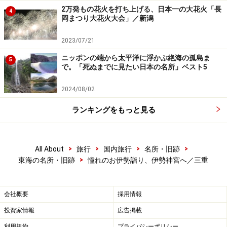
ります。
2万発もの花火を打ち上げる、日本一の大花火「長
4
岡まつり大花火大会」／新潟
2023/07/21
内宮の宮内から見た宇治橋と鳥居（2013年12月撮影）
ニッポンの端から太平洋に浮かぶ絶海の孤島ま
5
内宮の宮内は、静寂が包み込む緑豊かな空間が広がりま
で。「死ぬまでに見たい日本の名所」ベスト5
す。砂利を踏みしめる音も心地よく聞こえますね。
2024/08/02
ランキングをもっと見る
伊勢神宮・内宮の神楽殿（2013年12月撮影）
砂利道を突き当り、左に曲がった先に見えてきた大きな
>
>
>
>
All About
旅行
国内旅行
名所・旧跡
建物が神楽殿です。お札やお守りはここで受けることが
>
東海の名所・旧跡
憧れのお伊勢詣り、伊勢神宮へ／三重
できます。
会社概要
採用情報
伊勢神宮・内宮の正宮（2013年12月撮影）
投資家情報
広告掲載
利用規約
プライバシーポリシー