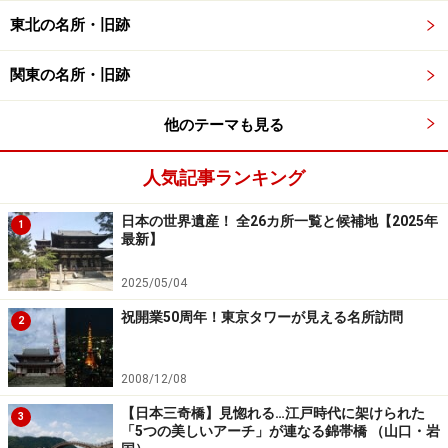
東北の名所・旧跡
岩場からの千本鳥居。元乃隅神社が山の中腹にあることがよ
関東の名所・旧跡
くわかります（2022年3月撮影）
他のテーマも見る
元乃隅神社の本殿は海に面した小高い山の中腹にあり、
赤い鳥居は山の中腹から日本海に面した岩場へ続きま
人気記事ランキング
す。
日本の世界遺産！ 全26カ所一覧と候補地【2025年
1
日本海と千本鳥居をセットで眺められるポイントは山の
最新】
中腹にありますが、岩場まで下りて千本鳥居を見上げる
2025/05/04
眺めも絵になります。千本鳥居の中では坂道と石段を上
祝開業50周年！東京タワーが見える名所訪問
り下りしますが、その先の岩場は自然のままなので歩き
2
やすい靴で行くことをおすすめします。
2008/12/08
【日本三奇橋】見惚れる…江戸時代に架けられた
3
龍宮の潮吹。小規模でしたが、潮が吹く様子を見ることがで
「5つの美しいアーチ」が連なる錦帯橋 （山口・岩
きました（2018年2月撮影）