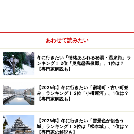
創建は1955年（昭和30年）、夢枕にたった白狐のお告げ
により地元の網元の方が「元乃隅稲成神社」をこの地に
建立されました。ご利益は商売繁盛や良縁、子宝、学業
成就など多岐にわたります。
あわせて読みたい
冬に行きたい「情緒あふれる秘湯・温泉街」ラ
奉納された123本の鳥居が元乃隅神社から海に向かって続い
ンキング！ 2位「奥鬼怒温泉郷」、1位は？
ています（2022年3月撮影）
【専門家解説も】
その後1987年（昭和62年）から鳥居の奉納が始まり、10
年の歳月をかけて千本鳥居が完成。実際の鳥居の本数は
【2026年】冬に行きたい「宿場町・古い町並
み」ランキング！ 2位「小樽運河」、1位は？
123本なのですが、日本海に面した岩場から龍が踊るよ
【専門家解説も】
うに赤い鳥居が並ぶ絶景が誕生しました。
【2026年】冬に行きたい「雪景色が似合う
城」ランキング！ 2位は「松本城」、1位は？
海外が元乃隅神社の魅力に注目、その後国
【専門家の解説も】