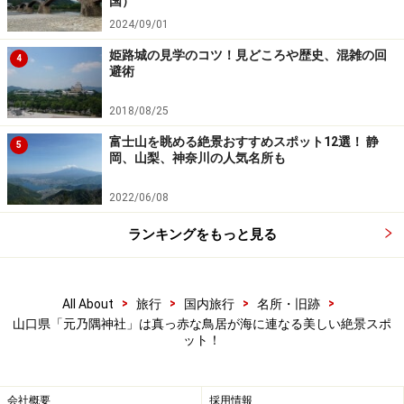
国）
2024/09/01
また岩場の近くには「龍宮の潮吹」と呼ばれる場所があ
姫路城の見学のコツ！見どころや歴史、混雑の回
ります。岩場のある断崖に打ち付けた波が岩の隙間に入
4
避術
って、まるで潮を吹くように見えることからこの名前が
ついたとのこと。必ず見られるものではないので、見ら
2018/08/25
れたら幸運ですね。
富士山を眺める絶景おすすめスポット12選！ 静
5
岡、山梨、神奈川の人気名所も
2022/06/08
日本一お賽銭を入れにくい賽銭箱にチャレ
ンジ！
ランキングをもっと見る
>
>
>
>
All About
旅行
国内旅行
名所・旧跡
元乃隅神社の境内入口にある朱塗りの大鳥居。賽銭箱は大鳥
山口県「元乃隅神社」は真っ赤な鳥居が海に連なる美しい絶景スポ
居の上、2匹の白狐が向き合った所にあります（2022年3月撮
ット！
影）
海に連なる千本鳥居の絶景で有名となった元乃隅神社で
会社概要
採用情報