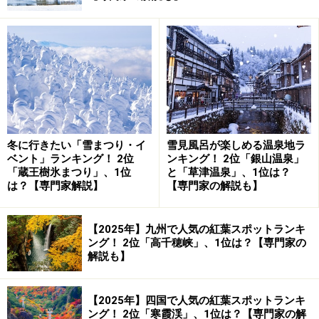
内でも人気の名所に
千本鳥居と日本海を望む（2022年3月撮影）
創建から60年が過ぎた2015年（平成27年）3月、元乃隅
稲成神社の知名度が一気に上昇する出来事が起きます。
冬に行きたい「雪まつり・イ
雪見風呂が楽しめる温泉地ラ
発信元はアメリカのニュース専門放送局CNN。
「日本の
ベント」ランキング！ 2位
ンキング！ 2位「銀山温泉」
「蔵王樹氷まつり」、1位
と「草津温泉」、1位は？
最も美しい場所 31選（Japan's 31 Most Beautiful
は？【専門家解説】
【専門家の解説も】
places）」
として31カ所の観光名所が選ばれました。金
閣寺（京都府）、那智の滝（和歌山県）、姫路城（兵庫
【2025年】九州で人気の紅葉スポットランキ
県）などの著名な観光地と共に元乃隅稲成神社がリスト
ング！ 2位「高千穂峡」、1位は？【専門家の
解説も】
入りの栄誉に輝きます。
この情報から海外の方に元乃隅稲成神社の絶景が認知さ
【2025年】四国で人気の紅葉スポットランキ
ング！ 2位「寒霞渓」、1位は？【専門家の解
れ、年を追うごとに元乃隅稲成神社を訪れる観光客が増