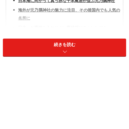
日本海に向かって真っ赤な千本鳥居が並ぶ元乃隅神社
海外が元乃隅神社の魅力に注目、その後国内でも人気の
名所に
日本一お賽銭を入れにくい賽銭箱にチャレンジ！
元乃隅神社へのアクセス
続きを読む
日本海に向かって真っ赤な千本鳥居が並ぶ
元乃隅神社
元乃隅神社の参道入口の鳥居（2022年3月撮影）
元乃隅神社
（もとのすみじんじゃ|
Googleマップ
）は、
山口県長門市にある神社です。