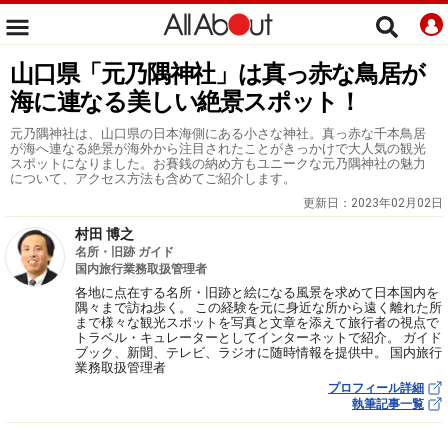
山口県「元乃隅神社」は真っ赤な鳥居が
海に連なる美しい絶景スポット！
元乃隅神社は、山口県の日本海側にある小さな神社。真っ赤な千本鳥居
が海へ連なる絶景が海外から注目されたことがきっかけで大人気の観光
スポットになりました。お賽銭の納め方もユニークな元乃隅神社の魅力
について、アクセス方法も含めてご紹介します。
更新日：
2023年02月02日
村田 博之
名所・旧跡 ガイド
国内旅行業務取扱管理者
各地に点在する名所・旧跡と絵になる風景を求めて日本国内を
隅々まで訪ね歩く。 この経験を元に身近な所から遠く離れた所
まで様々な観光スポットを写真と文章を添えて旅行者の視点で
トラベル・キュレーターとしてインターネットで紹介。 ガイド
ブック、新聞、テレビ、ラジオに随時情報を提供中。 国内旅行
業務取扱管理者
プロフィール詳細
執筆記事一覧