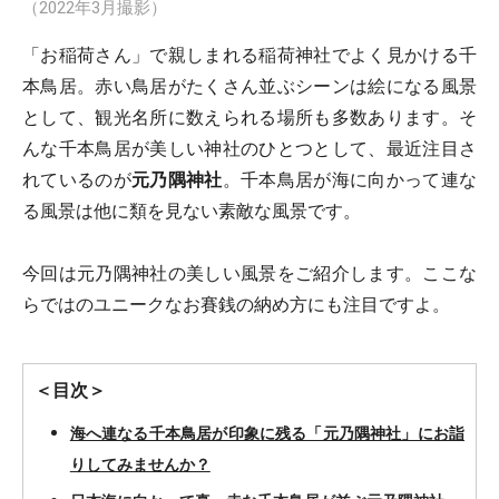
（2022年3月撮影）
「お稲荷さん」で親しまれる稲荷神社でよく見かける千
本鳥居。赤い鳥居がたくさん並ぶシーンは絵になる風景
として、観光名所に数えられる場所も多数あります。そ
んな千本鳥居が美しい神社のひとつとして、最近注目さ
れているのが
元乃隅神社
。千本鳥居が海に向かって連な
る風景は他に類を見ない素敵な風景です。
今回は元乃隅神社の美しい風景をご紹介します。ここな
らではのユニークなお賽銭の納め方にも注目ですよ。
＜目次＞
海へ連なる千本鳥居が印象に残る「元乃隅神社」にお詣
りしてみませんか？