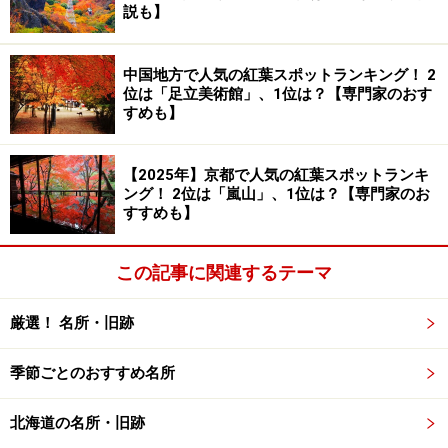
説も】
加していきました。
中国地方で人気の紅葉スポットランキング！ 2
※ちなみに2019年にまとめられた最新の
「36 of Japan’s
位は「足立美術館」、1位は？【専門家のおす
most stunning places for your next vacation」
において
すめも】
も、元乃隅稲成神社はリスト入りしています。
【2025年】京都で人気の紅葉スポットランキ
ング！ 2位は「嵐山」、1位は？【専門家のお
千本鳥居の先には、崖の上の岩場が広がります（2022年3月
すすめも】
撮影）
この記事に関連するテーマ
そして、海外が注目する隠れた名所のひとつとして、日
本人が知らなかった元乃隅稲成神社が取り上げられたこ
厳選！ 名所・旧跡
とで、国内でも知名度が急上昇。今では山口県を代表す
る観光名所のひとつになりました。
季節ごとのおすすめ名所
2019年には、元乃隅稲成神社から元乃隅神社へ名前を改
北海道の名所・旧跡
めています。