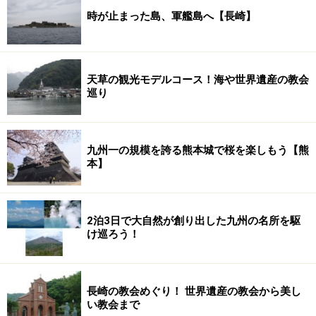
時が止まった島、軍艦島へ【長崎】
天草の観光モデルコース！海や世界遺産の教会
巡り
九州一の規模を誇る熊本城で桜を楽しもう【熊
本】
2泊3日で大自然が創り出した九州の名所を駆
け巡ろう！
長崎の教会めぐり！ 世界遺産の教会から美し
い教会まで