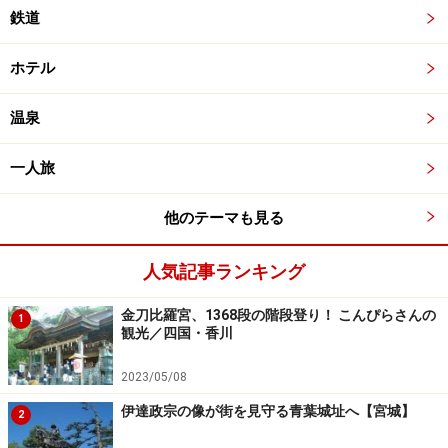
鉄道
ホテル
温泉
一人旅
他のテーマも見る
人気記事ランキング
金刀比羅宮、1368段の階段登り！ こんぴらさんの
1
観光／四国・香川
2023/05/08
伊達政宗の像が街を見守る青葉城址へ【宮城】
2