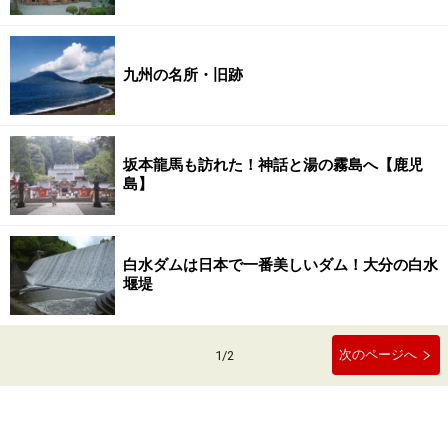
九州の名所・旧跡
坂本龍馬も訪れた！神話と湯の霧島へ【鹿児
島】
白水ダムは日本で一番美しいダム！大分の白水
堰堤
次のページへ
1
/
2