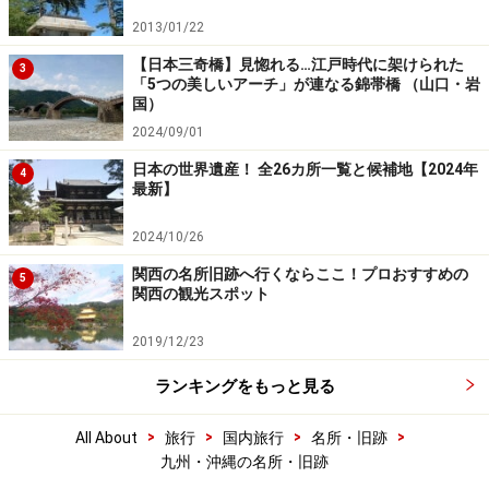
2013/01/22
【日本三奇橋】見惚れる…江戸時代に架けられた
3
「5つの美しいアーチ」が連なる錦帯橋 （山口・岩
国）
2024/09/01
日本の世界遺産！ 全26カ所一覧と候補地【2024年
4
最新】
2024/10/26
関西の名所旧跡へ行くならここ！プロおすすめの
5
関西の観光スポット
2019/12/23
ランキングをもっと見る
>
>
>
>
All About
旅行
国内旅行
名所・旧跡
九州・沖縄の名所・旧跡