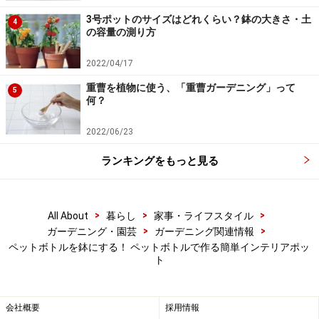
両面テープで簡単に貼れる小さなガラスタイルや、おは
3号ポットのサイズはどれくらい？鉢の大きさ・土
4
の容量の測り方
じき、ビーズといったものをあしらっても可愛いです
ね。
2022/04/17
重曹を植物に使う、「重曹ガーデニング」って
5
何？
2022/06/23
ランキングをもっと見る
>
>
>
All About
暮らし
家事・ライフスタイル
>
>
ガーデニング・園芸
ガーデニング関連情報
ペットボトルを鉢にする！ ペットボトルで作る簡単インテリアポッ
ト
ペットボトルを横に使って、ガラスタイルをはめ込んだ
会社概要
採用情報
また、ペットボトル一本を横に使って鉢受けにして、
ペ
※