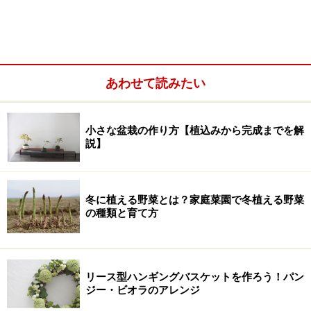
あわせて読みたい
小さな盆栽の作り方【植込みから完成までを解
説】
カッター
ハサミ
冬に植える野菜とは？家庭菜園で冬植える野菜
の種類と育て方
定規
ビニールテープ
この他、適宜マーカーや両面テープなど
リース型ハンギングバスケットを作ろう！パン
また、テーブルを傷つけないように工作マットもあると
ジー・ビオラのアレンジ
便利です