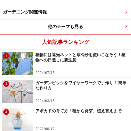
右の作品はペットボトルの透明感を活かして、鉢受け部
ガーデニング関連情報
分にビー玉を入れ、鉢部分には園芸用の高分子ポリマー
他のテーマも見る
を入れてポトスを植え込みました。
人気記事ランキング
植物には遮光ネットと寒冷紗を使いこなそう！植
1
物への日差しに要注意
光を受けたときのキラキラ感が、インテリアにも良いで
2024/07/15
すね。
ガーデンピックをワイヤーワークで手作り！ 簡単
2
な作り方
小さな子なら、マーカーで着色するだけでも面白い作品に
2024/03/15
アボカドの育て方！種から発芽、植え替えまで
3
お子さんが作るのでしたら、いろいろな色のビニールテ
ープ巻いてみたり、マーカーで着色して「オリジナル」
2022/08/17
を演出しましょう。