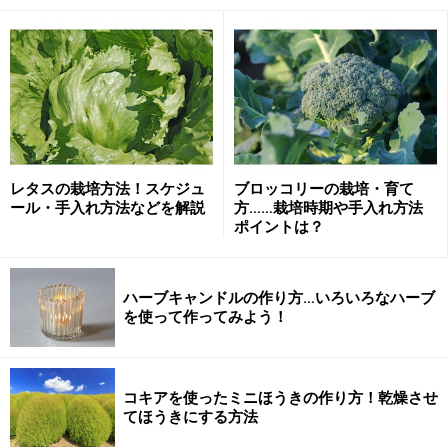
【作り方】
まず、ペットボトルを鉢受け皿になる部分と、鉢になる
部分とに切り分けます。
これは
以前の記事
でご紹介した、【ペットボトルで堆肥
作り】の際のカット方法と基本的には同じです。
レタスの栽培方法！スケジュ
ブロッコリーの栽培・育て
ール・手入れ方法などを解説
方……栽培時期や手入れ方法
ポイントは？
左から500ml、1Lのミディサイズ、2Lのペットボトル
ハーブキャンドルの作り方…いろいろなハーブ
定規で大まかに採寸し、カットする位置にマーカーなど
を使って作ってみよう！
で印をつけておきます。
カットするときは全てカッターで切るより、まずカッタ
ーでハサミの刃が入る程度の切り込みを入れてから、そ
コキアを使ったミニほうきの作り方！乾燥させ
てほうきにする方法
こにハサミを差し入れてカットする方が簡単です。