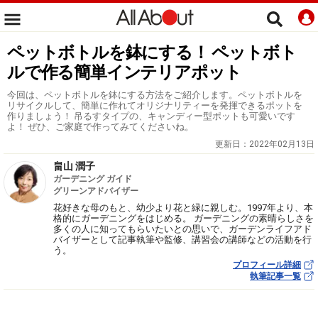
ペットボトルを鉢にする！ ペットボト
ルで作る簡単インテリアポット
今回は、ペットボトルを鉢にする方法をご紹介します。ペットボトルを
リサイクルして、簡単に作れてオリジナリティーを発揮できるポットを
作りましょう！ 吊るすタイプの、キャンディー型ポットも可愛いです
よ！ ぜひ、ご家庭で作ってみてくださいね。
更新日：
2022年02月13日
畠山 潤子
ガーデニング ガイド
グリーンアドバイザー
花好きな母のもと、幼少より花と緑に親しむ。1997年より、本
格的にガーデニングをはじめる。 ガーデニングの素晴らしさを
多くの人に知ってもらいたいとの思いで、ガーデンライフアド
バイザーとして記事執筆や監修、講習会の講師などの活動を行
う。
プロフィール詳細
執筆記事一覧