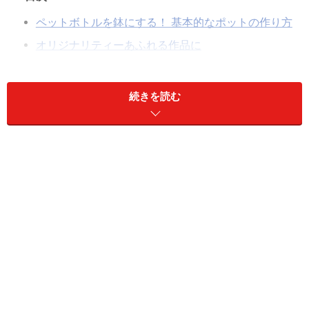
ペットボトルを鉢にする！ 基本的なポットの作り方
オリジナリティーあふれる作品に
キャンディー型ハンギングポットの作り方
続きを読む
ペットボトルを上下に二分割するだけでポットに
ペットボトルを鉢にする！ 基本的なポット
の作り方
【用意するもの】
カラになったペットボトル