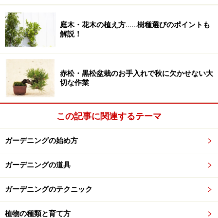
特にお子さんが作業されるときは、カッターの刃を滑ら
せてケガをしないように注意します。
庭木・花木の植え方……樹種選びのポイントも
ハサミでカットするとギザギザになったり真っ直ぐ切れ
解説！
なかったりしますが、あまり気にせずに、一度ペットボ
トルを上下に切り離したあとできれいに切り直すように
しましょう。
赤松・黒松盆栽のお手入れで秋に欠かせない大
切な作業
鉢受け皿となる部分に鉢になる部分を差し込み、安定感
や全体の大きさ、バランスをみます。
鉢部分が大きすぎるようなら、このときに調整します。
この記事に関連するテーマ
両方の切り口を整えたら、怪我防止のためにビニールテ
ープを巻いておくと良いでしょう。
ガーデニングの始め方
ガーデニングの道具
ガーデニングのテクニック
ペットボトルの透明感を活かした作品
植物の種類と育て方
オリジナリティーあふれる作品に