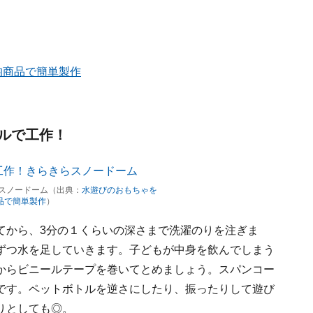
均商品で簡単製作
ルで工作！
スノードーム（出典：
水遊びのおもちゃを
品で簡単製作
）
てから、3分の１くらいの深さまで洗濯のりを注ぎま
ずつ水を足していきます。子どもが中身を飲んでしまう
からビニールテープを巻いてとめましょう。スパンコー
です。ペットボトルを逆さにしたり、振ったりして遊び
りとしても◎。