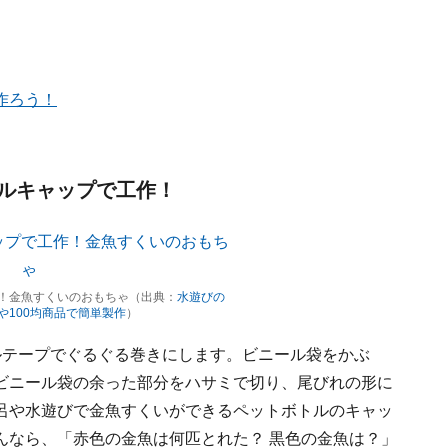
作ろう！
ルキャップで工作！
！金魚すくいのおもちゃ（出典：
水遊びの
や100均商品で簡単製作
）
ルテープでぐるぐる巻きにします。ビニール袋をかぶ
ビニール袋の余った部分をハサミで切り、尾びれの形に
呂や水遊びで金魚すくいができるペットボトルのキャッ
んなら、「赤色の金魚は何匹とれた？ 黒色の金魚は？」