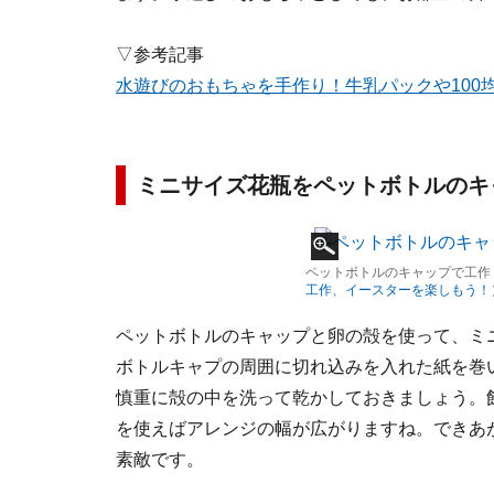
▽参考記事
水遊びのおもちゃを手作り！牛乳パックや100
ミニサイズ花瓶をペットボトルのキ
ペットボトルのキャップで工作
工作、イースターを楽しもう！
ペットボトルのキャップと卵の殻を使って、ミ
ボトルキャプの周囲に切れ込みを入れた紙を巻
慎重に殻の中を洗って乾かしておきましょう。
を使えばアレンジの幅が広がりますね。できあ
素敵です。