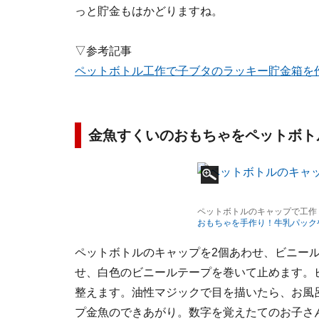
っと貯金もはかどりますね。
▽参考記事
ペットボトル工作で子ブタのラッキー貯金箱を
金魚すくいのおもちゃをペットボト
ペットボトルのキャップで工作
おもちゃを手作り！牛乳パック
ペットボトルのキャップを2個あわせ、ビニー
せ、白色のビニールテープを巻いて止めます。
整えます。油性マジックで目を描いたら、お風
プ金魚のできあがり。数字を覚えたてのお子さ