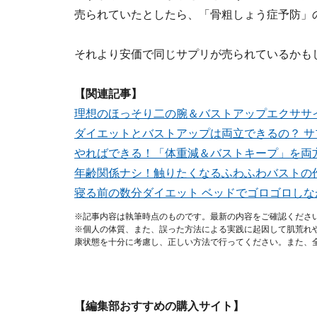
売られていたとしたら、「骨粗しょう症予防」
それより安価で同じサプリが売られているかも
【関連記事】
理想のほっそり二の腕＆バストアップエクササ
ダイエットとバストアップは両立できるの？ 
やればできる！「体重減＆バストキープ」を両
年齢関係ナシ！触りたくなるふわふわバストの
寝る前の数分ダイエット ベッドでゴロゴロしな
※記事内容は執筆時点のものです。最新の内容をご確認くださ
※個人の体質、また、誤った方法による実践に起因して肌荒れ
康状態を十分に考慮し、正しい方法で行ってください。また、
【編集部おすすめの購入サイト】