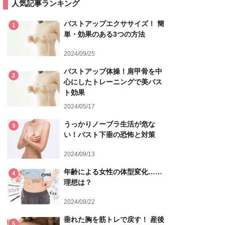
人気記事ランキング
バストアップエクササイズ！ 簡
1
単・効果のある3つの方法
2024/09/25
バストアップ体操！肩甲骨を中
2
心にしたトレーニングで美バス
ト効果
2024/05/17
うっかりノーブラ生活が危な
3
い！バスト下垂の恐怖と対策
2024/09/13
年齢による女性の体型変化……
4
理想は？
2024/08/22
垂れた胸を筋トレで戻す！ 産後
5