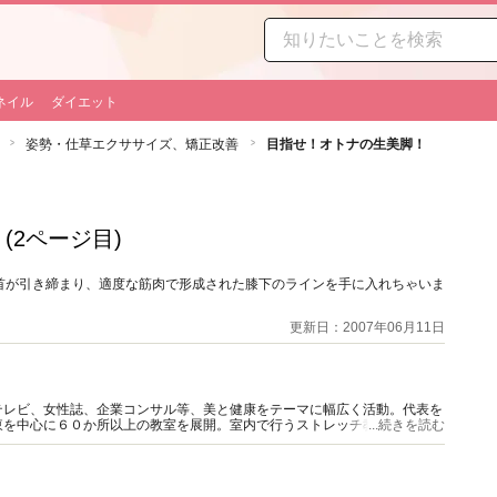
ネイル
ダイエット
姿勢・仕草エクササイズ、矯正改善
目指せ！オトナの生美脚！
(2ページ目)
首が引き締まり、適度な筋肉で形成された膝下のラインを手に入れちゃいま
更新日：2007年06月11日
テレビ、女性誌、企業コンサル等、美と健康をテーマに幅広く活動。代表を
東を中心に６０か所以上の教室を展開。室内で行うストレッチ教室はじめ、
...続きを読む
かなカリキュラムにフアンも多い。