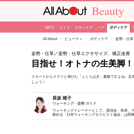
Beauty
MICO
メイク
スキンケア
ヘア
ボディケア
All About
ビューティ
ボディケア
姿勢・仕草
姿勢・仕草
／姿勢・仕草エクササイズ、矯正改善
目指せ！オトナの生美脚！
スカートからスラリと伸びた「ふくらはぎ」素敵ですよね。足
しょう！
長坂 靖子
ウォーキング・姿勢 ガイド
ウォーキングトレーナーとして、講演会、執筆、
務める「日本ウォーキングセラピスト協会」は関
屋外で行うウォーキング教室とバリエーション豊