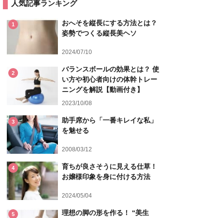
人気記事ランキング
おへそを縦長にする方法とは？
1
姿勢でつくる縦長美ヘソ
2024/07/10
バランスボールの効果とは？ 使
2
い方や初心者向けの体幹トレー
ニングを解説【動画付き】
2023/10/08
助手席から「一番キレイな私」
3
を魅せる
2008/03/12
育ちが良さそうに見える仕草！
4
お嬢様印象を身に付ける方法
2024/05/04
理想の脚の形を作る！ “美生
5