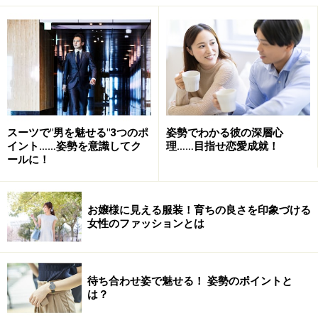
癒し系ナチュラル美人の休日
２人の違いは、美の意識格差
スーツで"男を魅せる"3つのポ
姿勢でわかる彼の深層心
勘違いナチュラル女の休日
イント……姿勢を意識してク
理……目指せ恋愛成就！
ールに！
気取ることは苦手、「自然のまま」が私のライフスタイ
ル。
お嬢様に見える服装！育ちの良さを印象づける
という彼女のナチュラルな休日とは？
女性のファッションとは
■傾向その１：ラクチン命
待ち合わせ姿で魅せる！ 姿勢のポイントと
は？
ラクチンが一番！