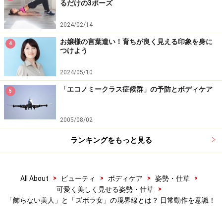
るだけの3ポーズ
■傾向その１：休日は心の充電日
2024/02/14
お嬢様の言葉遣い！育ちが良く見える印象を身に
4
つけよう
休日で心をリフレッシュ
2024/05/10
ウィークデイは何かと忙しいから、休日くらいはゆっく
「エコノミークラス症候群」の予防とボディケア
5
り過ごしたいな。
2005/08/02
早起きしてウォーキングすると日頃見る事ができない景
色を見る事が出来、新鮮。休日のウォーキングは心がリ
ランキングをもっと見る
フレッシュされます。
外出時は、紫外線対策の意味も込め、素肌感を大切にし
>
>
>
>
All About
ビューティ
ボディケア
姿勢・仕草
>
可愛く美しく見せる姿勢・仕草
たメイクを心掛けます。オフィスシーンとは異なり、あ
「飾らない美人」と「ズボラ女」の境界線とは？ 日常動作を意識！
くまでも肌ケアの一環のメイクにとどめています。