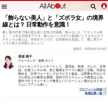
「飾らない美人」と「ズボラ女」の境界
線とは？ 日常動作を意識！
癒し系の代表で憧れ度も高い女性の代表格、飾らない人「ナチュラル美
人」！ それを目指すアナタ、飾らない＝ズボラと勘違いしてませんか？
ナチュラル美人は、手抜きナシです。日常動作を意識して、癒し系ナチ
ュラル美人を目指しましょう。
更新日：
2025年01月18日
長坂 靖子
ウォーキング・姿勢 ガイド
ウォーキングトレーナーとして、講演会、執筆、テレビ、女性
誌、企業コンサル等、美と健康をテーマに幅広く活動。代表を
務める「日本ウォーキングセラピスト協会」は関東を中心に６
０か所以上の教室を展開。室内で行うストレッチ教室はじめ、
屋外で行うウォーキング教室とバリエーション豊かなカリキュ
ラムにフアンも多い。
プロフィール詳細
執筆記事一覧