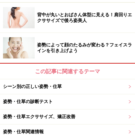
お昼過ぎに目が覚めます。休日はラクチンなパジャマで
背中が丸いとおばさん体型に見える！肩回りエ
一日過ごすのが定番。
クササイズで後ろ姿美人
ビデオでも観て一日のんびり過ごそう…とレンタルショ
ップへ。
姿勢によって顔のたるみが変わる？フェイスラ
おお、そのままですか？ 顔くらい洗わないと！
インを引き上げよう
それに、ヘアだってボサボサだし……。え!? 良く見ると、
この記事に関連するテーマ
眉までボサボサですね。手を抜くことが、「ナチュラル
志向」？
シーン別の正しい姿勢・仕草
ビデオ鑑賞はリフレッシュのために必要かもしれませ
姿勢・仕草の診断テスト
ん。ココで気をつけたいのが「ビデオ『でも』観て…」
と言う言葉。
姿勢・仕草エクササイズ、矯正改善
姿勢・仕草関連情報
この言葉に、「他は面倒だから」という気持ちが読み取