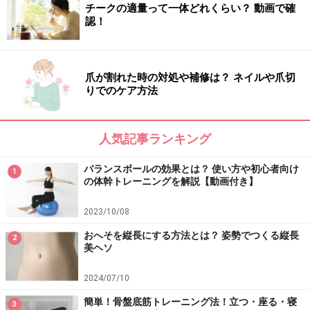
チークの適量って一体どれくらい？ 動画で確
シャワーから出たら即ベッドへ。
認！
明日の準備は!? スーツのチェックしたほうがいいです
爪が割れた時の対処や補修は？ ネイルや爪切
よ。ボタンが取れ掛けてたり、スソがほつれていたら、
りでのケア方法
ビジネスシーンでの印象が台無しです。発見した時のバ
タバタが目に浮かびます。
人気記事ランキング
ナチュラル志向と言う彼女は単なる面倒くさがりのズボ
バランスボールの効果とは？ 使い方や初心者向け
1
ラ女なのでは…。では、もう一方の女性の休日をチェッ
の体幹トレーニングを解説【動画付き】
クしてみましょう。
2023/10/08
おへそを縦長にする方法とは？ 姿勢でつくる縦長
2
美ヘソ
癒し系ナチュラル美人の休日
2024/07/10
自然体の中にも女性らしさを垣間見るナチュラル美人。
彼女の休日の様子をチェック！
簡単！骨盤底筋トレーニング法！立つ・座る・寝
3