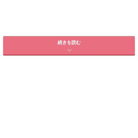
続きを読む
私の知っているナチュラル美人達は、決して「手を抜い
ていない」方々ばかりです。
メイク、生活、ファッション等……。
どれに至っても彼女達自身に「こだわり」があるので
す。そのこだわりは、決して「ラク」ではありません。
手を抜いているのではなく、無理せずこだわりを生活に
組み込むライフスタイルが彼女の「癒し系ナチュラル美
人」を作るのです。