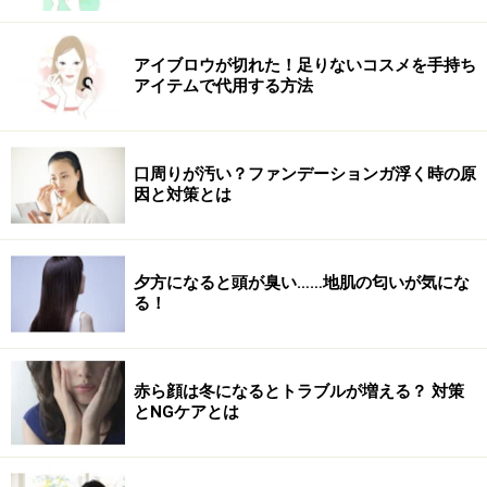
（参考記事）
・
「猫背」診断記事
アイブロウが切れた！足りないコスメを手持ち
・
「姿勢ブス」診断記事
アイテムで代用する方法
■傾向その２：無計画なナイトタイム
口周りが汚い？ファンデーションガ浮く時の原
因と対策とは
面倒なことは苦手
一日ビデオ鑑賞していたら、深夜12時過ぎに！
夕方になると頭が臭い……地肌の匂いが気にな
る！
もう、こんな時間!! 寝なきゃ！ 時間ないからシャワーで
いいや。シャンプーしてたらふと気がつきます。
赤ら顔は冬になるとトラブルが増える？ 対策
「そろそろカラーリングしないと…。プリン状態になっ
とNGケアとは
てるなぁ～。ま、いっか」
とプリン状態を諦める彼女。