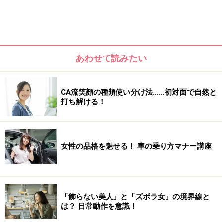
それは、手抜きを「ナチュラル志向」という女性とは大
きく異なります。
あわせて読みたい
CA流笑顔の種類使い分け法……初対面で自然と
打ち解ける！
女性の品格を魅せる！ 車の乗り方マナー講座
「飾らない美人」と「ズボラ女」の境界線と
＜目次＞
は？ 日常動作を意識！
勘違いナチュラル女の休日