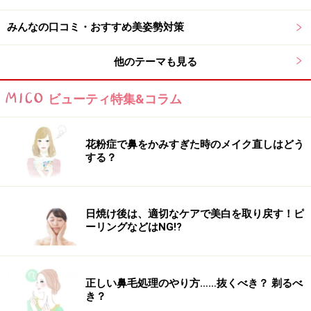
れます。
みんなの口コミ・おすすめ美姿勢対策
さらに、ビデオ鑑賞するお部屋にも問題が！ 汚すぎま
他のテーマも見る
す…。ゴミの中に埋もれることも「ナチュラル」なんで
すか？
ビューティ特集&コラム
ヨレヨレパジャマで猫背では癒し系ナチュラルには程遠
花粉症で鼻をかみすぎた時のメイク直しはどう
い姿になってしまいます。
する？
お腹がすいたらカップラーメンでお手軽ランチ。
だって、作るの面倒だもん。
日焼け後は、適切なケアで美白を取り戻す！ピ
ーリングなどはNG!?
何か作るの面倒だから済ませちゃおうって!?
これはナチュラルと言うよりも、面倒くさがりなようで
正しい鼻毛処理のやり方……抜くべき？ 剃るべ
すね。
き？