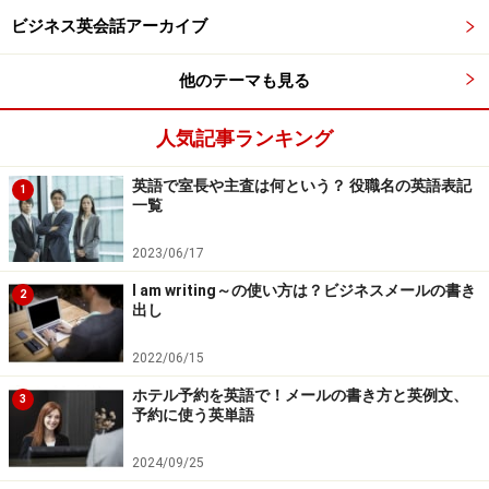
ビジネス英会話アーカイブ
stg.
starling pound
ポンド（英国通貨）
lb.(lbs)
pounds(weight)
ポンド（重量）
他のテーマも見る
cwt. cwts.
hundredweight
ハンドレッドウェイト
人気記事ランキング
(=centum weight)
（重量）
M/T／
metric ton
メートル・トン、容積
英語で室長や主査は何という？ 役職名の英語表記
1
一覧
M.T.
(=1,000kg)
トン（重量）
oz.(ozs.複
an ounce(s)
オンス（重量）
2023/06/17
数形）
I am writing～の使い方は？ビジネスメールの書き
2
出し
cft.
cube feet
立方フィート
2022/06/15
■会社に関する略語
ホテル予約を英語で！メールの書き方と英例文、
3
予約に使う英単語
会社に関する略語
2024/09/25
略 語
Abbreviated
Japanese