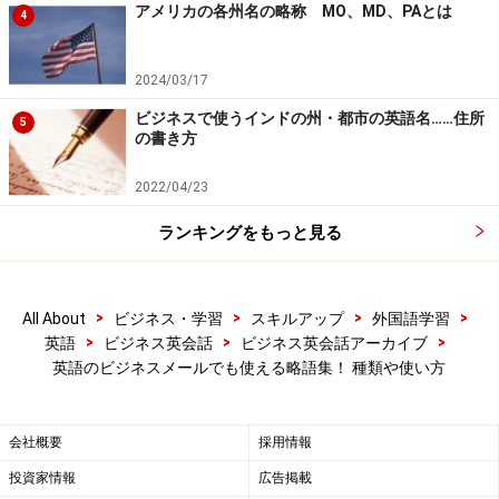
アメリカの各州名の略称 MO、MD、PAとは
from
4
Inc.
Incorporated
法人（組織）の／（米）有限会
2024/03/17
社
ビジネスで使うインドの州・都市の英語名……住所
5
Ltd.
Limited
有限責任の／（主として英国）
の書き方
Corp.
Corporation
（米）有限株式会社
2022/04/23
＆
and Company
＊＊商会
ランキングをもっと見る
Co.
>
>
>
>
All About
ビジネス・学習
スキルアップ
外国語学習
ビジネス英文メールで使う略語
>
>
>
英語
ビジネス英会話
ビジネス英会話アーカイブ
英語のビジネスメールでも使える略語集！ 種類や使い方
ビジネス英文メールでつかう略語
略 語
Abbreviated from
Japanese
会社概要
採用情報
c.c.(cc／
carbon copy
写し
投資家情報
広告掲載
C.C.)