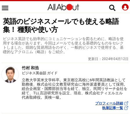
英語のビジネスメールでも使える略語
集！ 種類や使い方
ビジネス英語でも効率的にコミュニケーションを図るために、略語を使
用する場合があります。今回はメールでも使える基礎的なものをセレク
トしました。煩雑な貿易用語をのぞく、一般的ビジネスで使用する、基
礎的なアクロニム（略語）をご紹介。
更新日：
2024年04月12日
竹村 和浩
ビジネス英会話 ガイド
立教大学英米文学科卒。東京都立高校に6年間英語教諭として
勤務後、株式会社公文教育研究会に海外派遣要員として採用。
総合企画室・国際部担当等を経て、独立。民間リサーチ会社を
経て、TLL言語研究所を設立、現在、株式会社ティエルエル
代表取締役。英検一級。
プロフィール詳細
執筆記事一覧