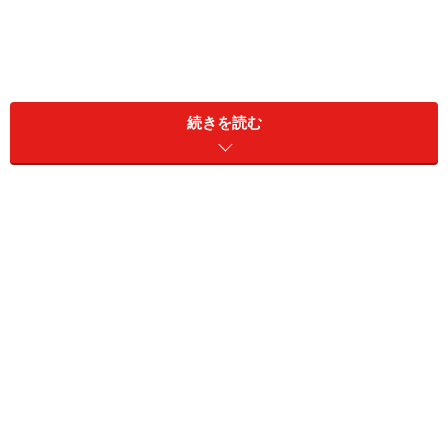
今回は、煩雑な貿易用語をのぞく、一般的ビジネスで使
続きを読む
用する、基礎的なアクロニム（略語）をご紹介します。
＜目次＞
略語の種類と使用の注意点
一般的な略語
ビジネス英文メールで使う略語
略語の種類と使用の注意点