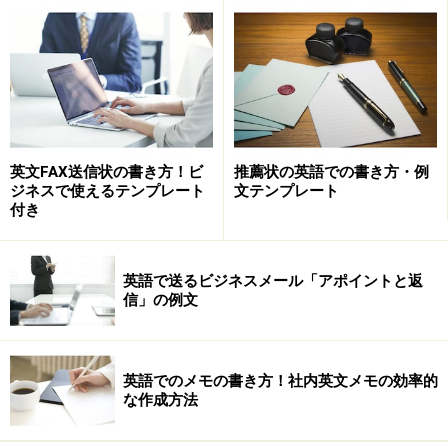
省略するケースが多い。（USA・U.S.A.)
２．語の途中で省略（Abbreviate)する場合
例えば、曜日の略語、Monday⇒Mon. Tuesday⇒Tue.の
場合のように、語の途中で、省略する場合には、ピリオ
ド（.）付けるのが通例。
英文FAX送信状の書き方！ビ
推薦状の英語での書き方・例
ジネスで使えるテンプレート
文テンプレート
３．語の初めと終わりの文字、または、語の初めと途中
付き
の語を残して省略する場合
例としては、Mister⇒Mr. Mistress⇒Mrs. があげられ
英語で送るビジネスメール「アポイントと返
ます。
信」の例文
ビジネスレターの場合、イギリスでは、MrとMrsのピリ
オドは、打たないのが通例。
英語でのメモの書き方！社内英文メモの効率的
な作成方法
＊ビジネスメールや、レターの場合、顔文字など、プラ
イベートや、携帯メールで多用されるようなアクロニム