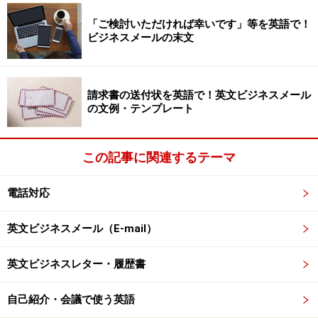
は、むしろ避けるべきです。節度を持って使うとよいで
「ご検討いただければ幸いです」等を英語で！
しょう。
ビジネスメールの末文
まずは、一般的な略語からご紹介いたします。
請求書の送付状を英語で！英文ビジネスメール
の文例・テンプレート
一般的な略語
この記事に関連するテーマ
■通貨・数字・単位に関する略語
電話対応
通貨・数字・単位に関する略語
英文ビジネスメール（E-mail）
略 語
Abbreviated from
Japanese
英文ビジネスレター・履歴書
@
at (a price of )～
～で売買、と見積もる
No.(Nos.
number
～番・ナンバー
自己紹介・会議で使う英語
複数形）