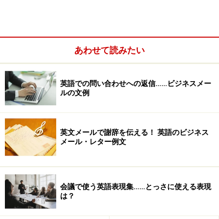
一口に『略語』といっても、その作り方によって大きく
３種類に分けることができます。
１．アクロニム・Acronym（頭文字略語）
あわせて読みたい
英語での問い合わせへの返信……ビジネスメー
ルの文例
英文メールで謝辞を伝える！ 英語のビジネス
メール・レター例文
会議で使う英語表現集……とっさに使える表現
各語の頭文字をとって合成した略語のこと。NATOや、
は？
ASEAN、WTOなどが、その例。この場合、ピリオドを