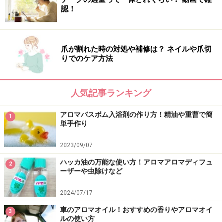
認！
爪が割れた時の対処や補修は？ ネイルや爪切
りでのケア方法
人気記事ランキング
アロマバスボム入浴剤の作り方！精油や重曹で簡
1
単手作り
2023/09/07
ハッカ油の万能な使い方！アロマアロマディフュ
2
ーザーや虫除けなど
2024/07/17
車のアロマオイル！おすすめの香りやアロマオイ
3
ルの使い方