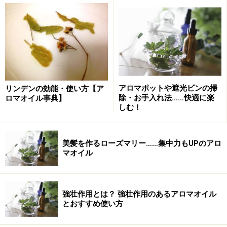
い。
※個人の体質、また、誤った方法による実践に起因して肌荒れや
不調を引き起こす場合があります。実践の際には、必ず自身の体
質及び健康状態を十分に考慮し、正しい方法で行ってください。
また、全ての方への有効性を保証するものではありません。
次のページへ
1
/
2
アロマポットや遮光ビンの掃
リンデンの効能・使い方【ア
除・お手入れ法……快適に楽
ロマオイル事典】
しむ！
美髪を作るローズマリー……集中力もUPのアロ
マオイル
強壮作用とは？ 強壮作用のあるアロマオイル
とおすすめ使い方