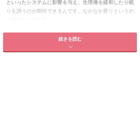
といったシステムに影響を与え、生理痛を緩和したり眠
りを誘うのが期待できるんです。なかなか香りというの
は奥が深いのです。
3）ハーブを加えることにより視覚的にも満足！
続きを読む
エッセンシャルオイルのみをお風呂に入れる
ことも可能
で、これはよく活用される方法です。今回は更にそこに
ハーブがプラスされることにより、ほんのりですがお風
呂のお湯に「色」がつくんです。これがいい！人間とい
うのはやはり目から見えるものに満足を感じる場合が多
く、色がつくことによって満足度が高まるわけです。い
わゆる「効きそう！」という感じでしょうか。市販の入
浴剤には色がついているものが多いはずです。それはこ
の満足度を上げるということに関係しているのでしょ
う。