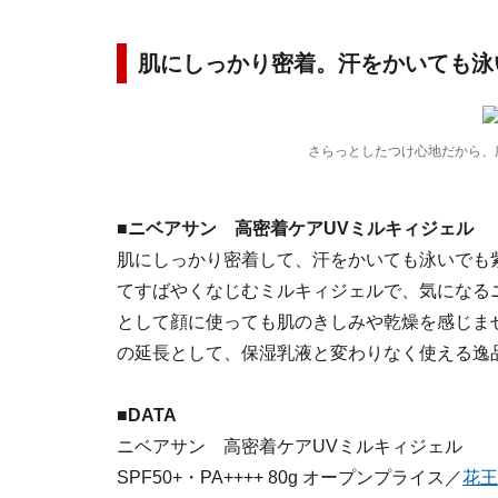
肌にしっかり密着。汗をかいても泳
さらっとしたつけ心地だから、
■ニベアサン 高密着ケアUVミルキィジェル
肌にしっかり密着して、汗をかいても泳いでも
てすばやくなじむミルキィジェルで、気になる
として顔に使っても肌のきしみや乾燥を感じま
の延長として、保湿乳液と変わりなく使える逸
■DATA
ニベアサン 高密着ケアUVミルキィジェル
SPF50+・PA++++ 80g オープンプライス／
花王