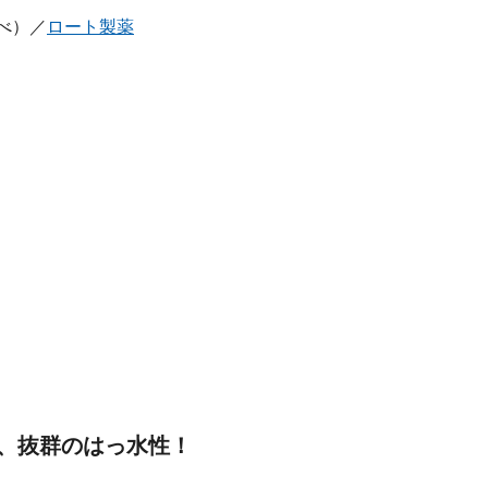
調べ）／
ロート製薬
、抜群のはっ水性！