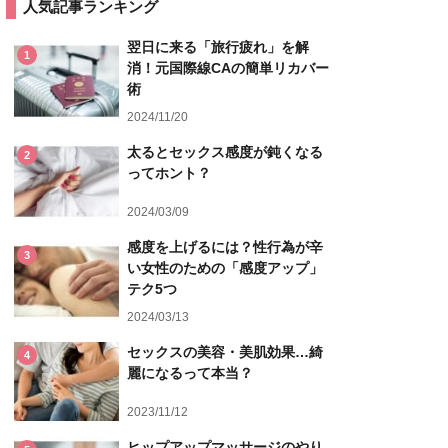
人気記事ランキング
翌日に来る「旅行疲れ」を解
1
消！元国際線CAの簡単リカバー
術
2024/11/20
太るとセックス感度が鈍くなる
2
ってホント？
2024/03/09
感度を上げるには？性行為が辛
3
い女性のための「感度アップ」
テク5つ
2024/03/13
セックスの美容・美肌効果…綺
4
麗になるって本当？
2023/11/12
ヒップアップマッサージのやり