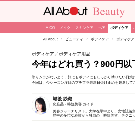
Beauty
MICO
メイク
スキンケア
ヘア
ボディケア
All About
ビューティ
ボディケア
ボディケア
ボディケア
／ボディケア用品
今年はどれ買う？900円以
塗りムラがないよう、顔にもボディにもしっかり塗りたい日焼
今回は、今シーズン注目のプチプラ最新日焼け止めを厳選して
城後 紗織
化粧品・時短美容 ガイド
美容ジャーナリスト。大学在学中より、女性誌編
児中の多忙な経験から独自の「時短美容」テクニッ
メイクbeauty」がある。