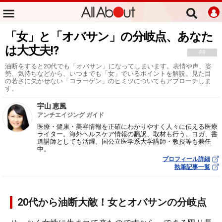
「女」と「オバサン」の分岐点、あなた
は大丈夫!?
PR
油断をすると20代でも「オバサン」になってしまいます。表情や声、姿
勢、気持ちなどから、いつまでも「女」でいるポイントを解説。見た目
の若さに欠かせない「コラーゲン」のヒミツについてもアプローチしま
す。
宇山 恵風
アンチエイジング ガイド
医療・健康・美容情報を正確にわかりやすく人々に伝える医療
ライター。海外ヘルスケア情報の翻訳、取材も行う。ヨガ、書
道講師としても活躍。国公立医学系大学講師・教授等も兼任
中。
プロフィール詳細
執筆記事一覧
20代から油断大敵！女とオバサンの分岐点