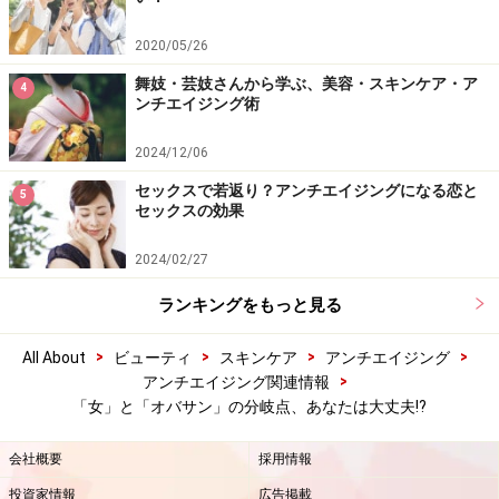
2020/05/26
舞妓・芸妓さんから学ぶ、美容・スキンケア・ア
4
ンチエイジング術
2024/12/06
セックスで若返り？アンチエイジングになる恋と
5
セックスの効果
2024/02/27
ランキングをもっと見る
>
>
>
>
All About
ビューティ
スキンケア
アンチエイジング
>
アンチエイジング関連情報
「女」と「オバサン」の分岐点、あなたは大丈夫!?
会社概要
採用情報
投資家情報
広告掲載