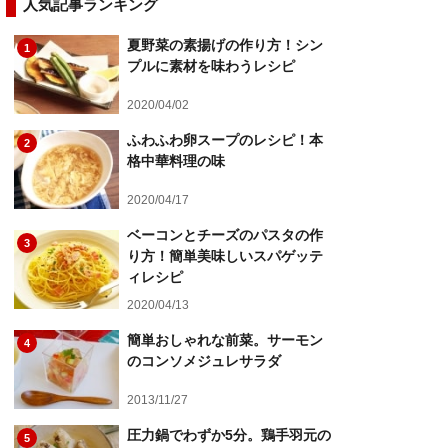
人気記事ランキング
夏野菜の素揚げの作り方！シン
1
プルに素材を味わうレシピ
2020/04/02
ふわふわ卵スープのレシピ！本
2
格中華料理の味
2020/04/17
ベーコンとチーズのパスタの作
3
り方！簡単美味しいスパゲッテ
ィレシピ
2020/04/13
簡単おしゃれな前菜。サーモン
4
のコンソメジュレサラダ
2013/11/27
圧力鍋でわずか5分。鶏手羽元の
5