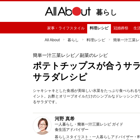
暮らし
家事・ライフスタイル
料理レシピ
冠婚葬祭
生
All About
暮らし
料理レシピ
簡単一汁三菜レ
簡単一汁三菜レシピ
／副菜のレシピ
ポテトチップスが合うサラ
サラダレシピ
シャキシャキとした食感が美味しい水菜をたっぷり食べられる
イント。お酢とオリーブオイルだけのシンプルなドレッシング
るサラダです。
河野 真希
一人暮らし・簡単一汁三菜レシピ ガイド
食生活アドバイザー
暮らしスタイリスト・一人暮らしアドバイザー・