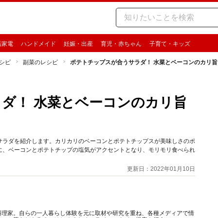
活家電
ハンドメイド
妊娠・出産
育児・赤ちゃん
子育て・キッズ
シピ
副菜のレシピ
ポテトチップスが合うサラダ！ 水菜とベーコンのカリ
ダ！ 水菜とベーコンのカリ旨
サラダを紹介します。カリカリのベーコンとポテトチップスが美味しさのポ
に、ベーコンとポテトチップの塩気がアクセントとなり、モリモリ食べられ
更新日：2022年01月10日
料理家。自らの一人暮らし体験を元に取材や研究を重ね、各種メディアで情