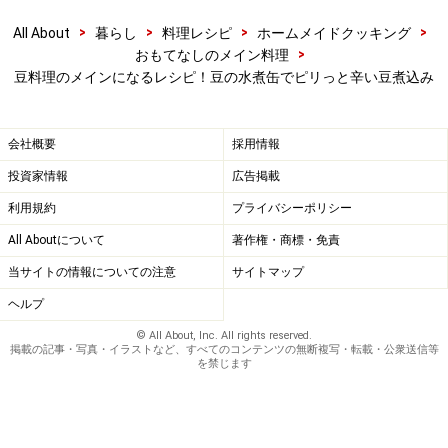
※記事内容は執筆時点のものです。最新の内容をご確認くださ
>
>
>
>
All About
暮らし
料理レシピ
ホームメイドクッキング
い。
>
おもてなしのメイン料理
※衛生面および保存状態に起因して食中毒や体調不良を引き起こ
豆料理のメインになるレシピ！豆の水煮缶でピリっと辛い豆煮込み
す場合があります。必ず清潔な状態で、正しい方法で行い、なる
べく早めにお召し上がりください。また、持ち運びの際は保存方
法に注意してください。
会社概要
採用情報
投資家情報
広告掲載
【編集部おすすめの購入サイト】
利用規約
プライバシーポリシー
Amazonで人気レシピの書籍をチェック！
All Aboutについて
著作権・商標・免責
当サイトの情報についての注意
サイトマップ
楽天市場で人気レシピの書籍をチェック！
ヘルプ
© All About, Inc. All rights reserved.
掲載の記事・写真・イラストなど、すべてのコンテンツの無断複写・転載・公衆送信等
を禁じます