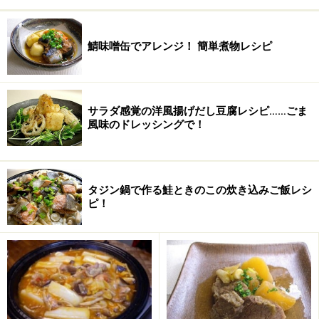
水
80ml
塩
小さじ1
鯖味噌缶でアレンジ！ 簡単煮物レシピ
チリパウダー
小さじ2
カレー粉
小さじ1
サラダ感覚の洋風揚げだし豆腐レシピ……ごま
風味のドレッシングで！
ソース
中濃ソース 大さじ2
ブラックペッパー
少々
タジン鍋で作る鮭ときのこの炊き込みご飯レシ
ローリエ
1枚
ピ！
ピリ辛豆煮込みの作り方・手順
■
ピリ辛豆の煮込み
ニンニク、玉ねぎ、豚バラ肉を炒める
1