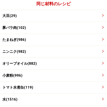
同じ材料のレシピ
他の材料を加え混ぜ合わせる
3
大豆(29)
大豆の水煮缶、トマトの水煮缶、チリパウダー、カレー
豚バラ肉(102)
粉、中濃ソース、水、塩、こしょう、ローリエを加え混
ぜ合わせます。
たまねぎ(986)
ニンニク(982)
オリーブオイル(882)
小麦粉(996)
トマト水煮缶(119)
水(1516)