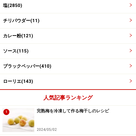
塩(2850)
チリパウダー(11)
カレー粉(121)
ソース(115)
中弱火で20分、蓋をあけて中火で10分煮詰める
4
ブラックペッパー(410)
蓋をして中火弱で20分ほど煮ます。蓋をあけて中火で10
分ほどかき混ぜながら煮詰めます。塩コショウで味を調
ローリエ(143)
えます。
人気記事ランキング
完熟梅を冷凍して作る梅干しのレシピ
1
2024/05/02