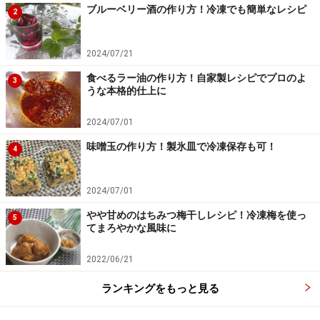
ブルーベリー酒の作り方！冷凍でも簡単なレシピ
2
2024/07/21
食べるラー油の作り方！自家製レシピでプロのよ
3
うな本格的仕上に
2024/07/01
味噌玉の作り方！製氷皿で冷凍保存も可！
4
2024/07/01
やや甘めのはちみつ梅干しレシピ！冷凍梅を使っ
5
てまろやかな風味に
ワンポイントアドバイス
2022/06/21
大豆のほかにミックビーンズやレッドキドニービーンズ
ランキングをもっと見る
などの水煮缶でも簡単に作れます。