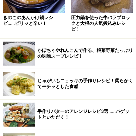
豚バラ肉は塊を使い粗みじん切りにします。鍋にオリー
ブオイルとニンニクを入れ中火にかけ、さっと炒めたら
きのこのあんかけ鍋レシ
圧力鍋を使った牛バラブロッ
玉ねぎを加え炒めます。次に豚バラ肉を加え炒めます。
ピ……ピリッと辛い！
クと大根の人気煮込みレシ
ピ！
かぼちゃやれんこんで作る、根菜野菜たっぷり
の味噌スープレシピ！
じゃがいもニョッキの手作りレシピ！柔らかく
てモチッとした食感
手作りバターのアレンジレシピ3選……バゲッ
トといただく！