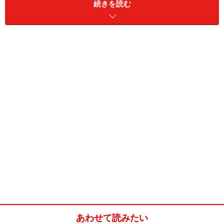
続きを読む
ピリ辛豆煮込み(4人分)
■
ピリ辛の豆の煮込み
大豆
大豆水煮缶1缶 300g
豚バラ肉
塊250g 粗みじんにする
たまねぎ
1/2個 80g みじん切り
ニンニク
１かけ みじん切り
オリーブオイル
大さじ2
小麦粉
大さじ1
トマト水煮缶
1缶 400g
あわせて読みたい