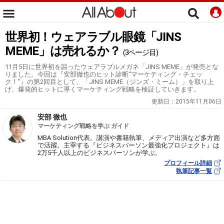
世界初！ウェアラブル眼鏡「JINS
MEME」は売れるか？
(3ページ目)
11月5日に世界初を謳ったウェアラブルメガネ「JINS MEME」が発売とな
りました。今回は『安部徹也のヒット診断“マーケティング・チェッ
ク！”』の第2回目として、「JINS MEME（ジンズ・ミーム）」を取り上
げ、爆発的ヒットに導くマーケティング戦略を検証していきます。
更新日：
2015年11月06日
安部 徹也
マーケティング戦略を学ぶ ガイド
MBA Solution代表。講演や書籍執筆、メディア出演など多方面
で活躍。主宰する『ビジネスパーソン最強化プロジェクト』は
2万5千人以上のビジネスパーソンが学ぶ。
プロフィール詳細
執筆記事一覧