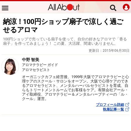
納涼！100円ショップ扇子で涼しく過ご
せるアロマ
100円ショップで売っている扇子を使って、自分の好きなアロマで「香る
扇子」を作ってみましょう！ この夏、大活躍、間違いありません。
更新日：
2015年06月30日
中野 智美
アロマテラピー ガイド
アロマセラピスト
オーガニックカフェ経営後、1999年大阪でアロマテラピーと心
理ケアのスクール・サロンをオープン。大阪で心理ケアのでき
るアロマセラピスト、メンタルハーバルセラピストを育成、自
らもトリートメントルームでお客様をケア。有限会社アール・
アイ取締役、アロマテラピー＆メンタルハーブティーの「ル・
クール」運営。
プロフィール詳細
執筆記事一覧