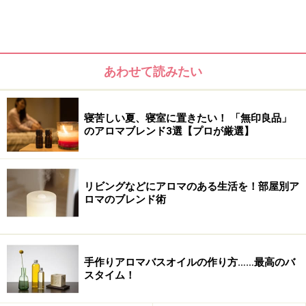
あわせて読みたい
寝苦しい夏、寝室に置きたい！ 「無印良品」
のアロマブレンド3選【プロが厳選】
白檀の木片を重ねたものなので、風はさほどたくさん来
リビングなどにアロマのある生活を！部屋別ア
ロマのブレンド術
ないのですが、その透かし彫り装飾がなんとも上品。持
っているだけで品格を感じる扇子です。なによりふんわ
りと香る”白檀の芳香”がその品格を増してくれます。
手作りアロマバスオイルの作り方……最高のバ
スタイム！
しかし、白檀は香りを採取できるようになるまで生長す
るのにとても時間がかかる木である上、伐採が続いたと