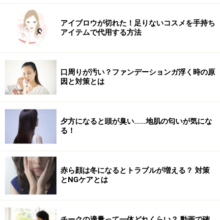
アイブロウが切れた！足りないコスメを手持ち
アイテムで代用する方法
口周りが汚い？ファンデーションガ浮く時の原
因と対策とは
夕方になると頭が臭い……地肌の匂いが気にな
る！
赤ら顔は冬になるとトラブルが増える？ 対策
とNGケアとは
チークの適量って一体どれくらい？ 動画で確