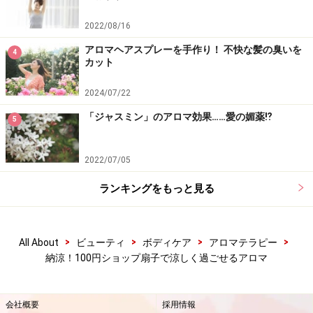
2022/08/16
アロマヘアスプレーを手作り！ 不快な髪の臭いを
4
カット
2024/07/22
「ジャスミン」のアロマ効果……愛の媚薬⁉
5
2022/07/05
ランキングをもっと見る
>
>
>
>
All About
ビューティ
ボディケア
アロマテラピー
納涼！100円ショップ扇子で涼しく過ごせるアロマ
会社概要
採用情報