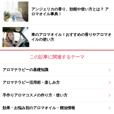
＞＞Ｐ2へ。ならば自分で作ろうアロマ扇子
アンジェリカの香り、効能や使い方とは？ ア
※記事内容は執筆時点のものです。最新の内容をご確認くださ
ロマオイル事典！
い。
※個人の体質、また、誤った方法による実践に起因して肌荒れや
不調を引き起こす場合があります。実践の際には、必ず自身の体
質及び健康状態を十分に考慮し、正しい方法で行ってください。
車のアロマオイル！おすすめの香りやアロマオ
また、全ての方への有効性を保証するものではありません。
イルの使い方
次のページへ
1
/
3
この記事に関連するテーマ
アロマテラピーの基礎知識
アロマテラピー活用術・楽しみ方
手作りアロマコスメの作り方・使い方
効果・お悩み別のアロマオイル・精油情報