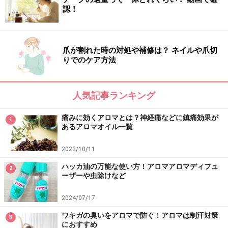
認！
爪が割れた時の対処や補修は？ ネイルや爪切
りでのケア方法
人気記事ランキング
痛みに効くアロマとは？神経痛などに鎮痛効果が
1
あるアロマオイル一覧
2023/10/11
ハッカ油の万能な使い方！アロマアロマディフュ
2
ーザーや虫除けなど
2024/07/17
ワキガの臭いをアロマで防ぐ！アロマは制汗対策
3
におすすめ