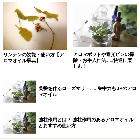
いう背景もあり、残念ながら今やとても貴重な樹木にな
ってしまいました。このことから、私が子どもの頃には
比較的、頻繁に目にした白檀の扇子も気軽に入手できる
ものではなくなりました。
アロマポットや遮光ビンの掃
リンデンの効能・使い方【ア
除・お手入れ法……快適に楽
ロマオイル事典】
アロマの世界では「サンダルウッド」
しむ！
白檀のエッセンシャルオイルは、アロマテラピーでは、
サンダルウッド（Santalum album)と呼ぶのが一般的。樹
美髪を作るローズマリー……集中力もUPのアロ
マオイル
木の中心部を心材といい、白檀はその心材に香りが含ま
れています。これをチップ状にして水蒸気蒸留法でトロ
リと粘性のある香り成分が採取されます。このエッセン
強壮作用とは？ 強壮作用のあるアロマオイル
シャルオイル自体も今や貴重なものとなっています。
とおすすめ使い方