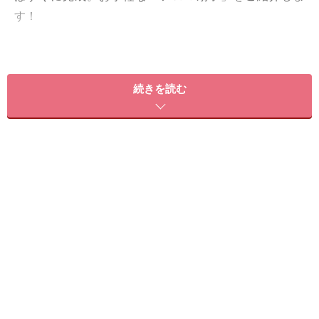
す！
続きを読む
扇子の香りといえば……「白檀」
白檀の扇子
扇子はうちわと違って上品で格が高い印象を醸し出しま
すが、扇子の中でも一線を画すのは白檀（ビャクダン）
の扇子。私が子どもの頃、母は白檀の扇子を持っていま
した。見た目もきれいだし、子どもながらに良い香りだ
な～と思って、隙あらば使っては香りを嗅いでいまし
た。