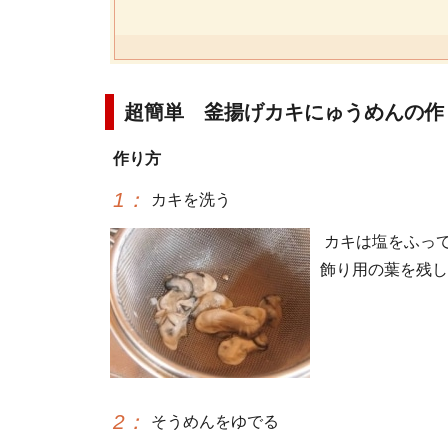
超簡単 釜揚げカキにゅうめんの作
作り方
1
：
カキを洗う
カキは塩をふっ
飾り用の葉を残し
2
：
そうめんをゆでる