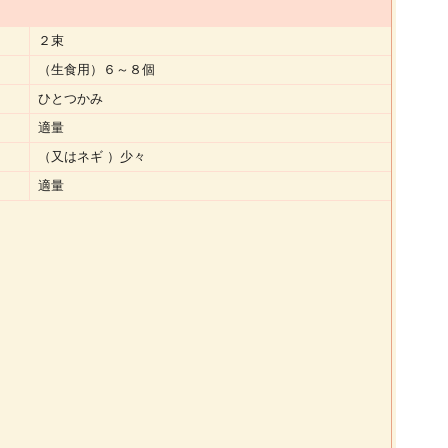
２束
（生食用）６～８個
ひとつかみ
適量
（又はネギ ）少々
適量