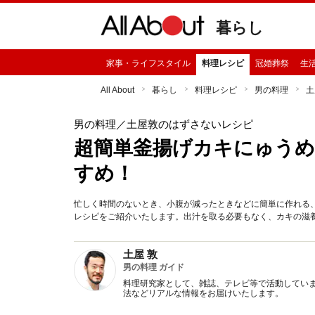
暮らし
家事・ライフスタイル
料理レシピ
冠婚葬祭
生
All About
暮らし
料理レシピ
男の料理
土
男の料理
／土屋敦のはずさないレシピ
超簡単釜揚げカキにゅう
すめ！
忙しく時間のないとき、小腹が減ったときなどに簡単に作れる
レシピをご紹介いたします。出汁を取る必要もなく、カキの滋
土屋 敦
男の料理 ガイド
料理研究家として、雑誌、テレビ等で活動してい
法などリアルな情報をお届けいたします。