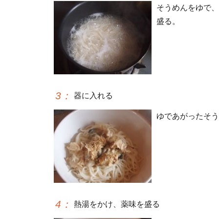
そうめんをゆで、
盛る。
3
：
器に入れる
ゆであがったそう
4
：
熱湯をかけ、薬味を盛る