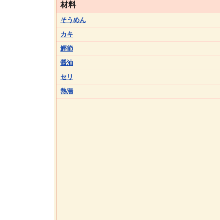
材料
そうめん
カキ
鰹節
醤油
セリ
熱湯