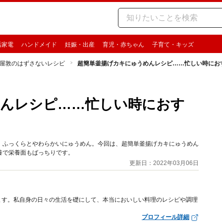
活家電
ハンドメイド
妊娠・出産
育児・赤ちゃん
子育て・キッズ
屋敦のはずさないレシピ
超簡単釜揚げカキにゅうめんレシピ……忙しい時にお
めんレシピ……忙しい時におす
、ふっくらとやわらかいにゅうめん。今回は、超簡単釜揚げカキにゅうめん
養で栄養面もばっちりです。
更新日：2022年03月06日
ます。私自身の日々の生活を礎にして、本当においしい料理のレシピや調理
プロフィール詳細