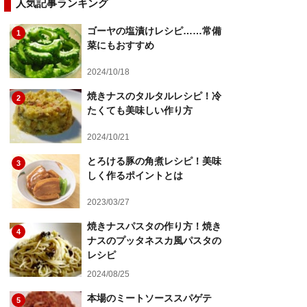
人気記事ランキング
ゴーヤの塩漬けレシピ……常備
1
菜にもおすすめ
2024/10/18
焼きナスのタルタルレシピ！冷
2
たくても美味しい作り方
2024/10/21
とろける豚の角煮レシピ！美味
3
しく作るポイントとは
2023/03/27
焼きナスパスタの作り方！焼き
4
ナスのプッタネスカ風パスタの
レシピ
2024/08/25
本場のミートソーススパゲテ
5