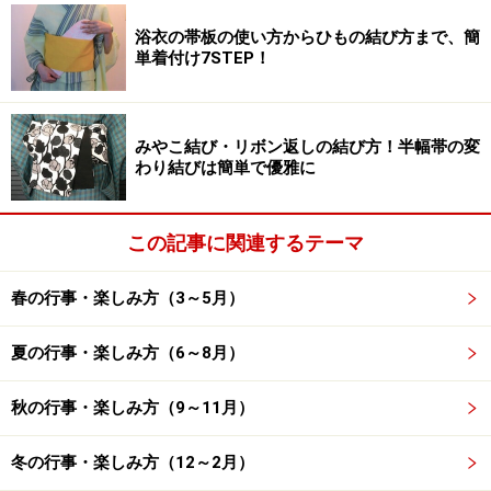
日頃、何かを頂いたらお返しすることが多いだけに、お
浴衣の帯板の使い方からひもの結び方まで、簡
単着付け7STEP！
返し不要の原則は意外かもしれません。逆の立場からい
えば、お歳暮を贈った相手から、当然お返しが来るだろ
うと期待するのは筋違いということです。
みやこ結び・リボン返しの結び方！半幅帯の変
わり結びは簡単で優雅に
来年以降、お歳暮を止めてほしい時
この記事に関連するテーマ
春の行事・楽しみ方（3～5月）
お気持ちだけで結構…止めたい理由もさまざまです
夏の行事・楽しみ方（6～8月）
先ほども説明しましたが、お歳暮にはある程度続く性質
があるため、その年だけの感謝なら、「お歳暮」ではな
秋の行事・楽しみ方（9～11月）
く「御礼」として贈った方が良いとされています。
冬の行事・楽しみ方（12～2月）
続くといっても一生続くわけではありません。お付き合