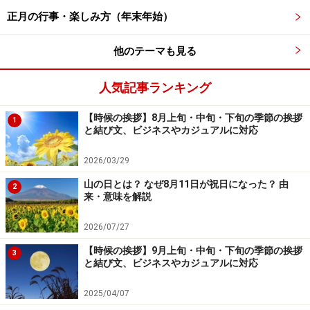
いの度合いなどで贈り手側から止めることになります
正月の行事・楽しみ方（年末年始）
が、受け手側でも、いただく理由がなくなってくると心
他のテーマも見る
苦しいものです。
人気記事ランキング
そのような場合には、お礼状に
「どうか今後はお気遣い
なさいませんようお願い申し上げます」
「今後このよう
【時候の挨拶】8月上旬・中旬・下旬の季節の挨拶
1
なお気遣いは無用にしてくださいませ」
など、お歳暮を
と結び文、ビジネスやカジュアルに対応
断る一文を添えます。
2026/03/29
山の日とは？ なぜ8月11日が祝日になった？ 由
2
来・意味を解説
2026/07/27
【時候の挨拶】9月上旬・中旬・下旬の季節の挨拶
3
と結び文、ビジネスやカジュアルに対応
2025/04/07