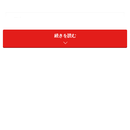
＜目次＞
お歳暮のお礼は、礼状？ 電話？ メール？
続きを読む
お歳暮のお返しは必要？
来年以降、お歳暮を止めてほしい時
お歳暮を受け取りたくないとき