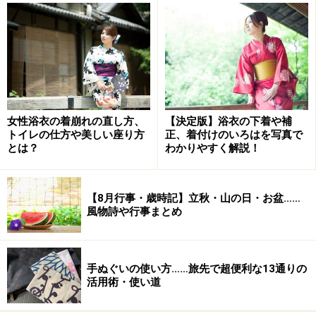
こと添えるよう
にしたいですね。
お歳暮のお返しは必要？
お歳暮のお返しは、基本的に不要
です。お歳暮は、お世
話になっている方へ感謝の気持ちを表したものなので、
女性浴衣の着崩れの直し方、
【決定版】浴衣の下着や補
トイレの仕方や美しい座り方
正、着付けのいろはを写真で
返す必要はないからです。
とは？
わかりやすく解説！
また、本来は目上の方へ贈るものなので、お返しは不要
【8月行事・歳時記】立秋・山の日・お盆……
とされました。しかし、近年は同僚や友人など同格の方
風物詩や行事まとめ
へ贈る場合もみられます。
お礼を伝えるだけでは気が済
まない場合には、同等のものを贈っても差支えありませ
ん
。なお、お歳暮は一度だけではなくある程度続く性質
手ぬぐいの使い方……旅先で超便利な13通りの
があるため、そのお返しを「お歳暮」として贈るか、
活用術・使い道
「御礼」として贈るかは相手との関係性によります。