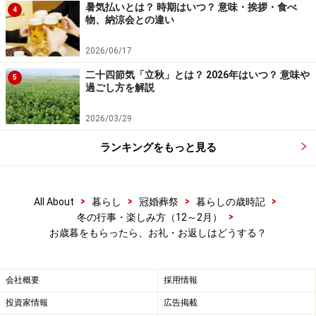
暑気払いとは？ 時期はいつ？ 意味・挨拶・食べ
4
物、納涼会との違い
2026/06/17
二十四節気「立秋」とは？ 2026年はいつ？ 意味や
5
お歳暮を受け取りたくないとき
過ごし方を解説
お歳暮が届いても、受け取りたくない場合や立場上、受
2026/03/29
け取ることができない場合もあるでしょう。そういうと
ランキングをもっと見る
きは、受け取らないのが一番。
手渡しの場合には、受け取れない理由を述べてその場で
>
>
>
>
All About
暮らし
冠婚葬祭
暮らしの歳時記
お断りします。送付されてきた場合には、配送業者に受
>
冬の行事・楽しみ方（12～2月）
け取る意志のないことを伝えて受領を拒否する方法、一
お歳暮をもらったら、お礼・お返しはどうする？
旦受け取り、開封せずその上からもう一度包みをかけ、
受け取れない理由を書いた手紙を添えて返送する方法な
会社概要
採用情報
どがあります。
投資家情報
広告掲載