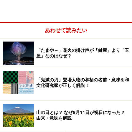
あわせて読みたい
お歳暮のお礼は、礼状？ 電話？ メール？
「たまや～」花火の掛け声が「鍵屋」より「玉
お歳暮を受け取ったら、お礼を伝えるのが礼儀。お歳暮
屋」なのはなぜ？
を持参した場合には、その場できちんとお礼を言えます
が、送付されてきた場合には、
なるべく早く
礼状を出し
ましょう。
親しい間柄なら、電話やメールでも構いませ
「鬼滅の刃」登場人物の和柄の名前・意味を和
文化研究家が正しく解説！
んが、目上の方には手書きのお礼状が良い
でしょう。ま
ずは電話を入れ、あらためてお礼状を出す方法もありま
す。
山の日とは？ なぜ8月11日が祝日になった？
由来・意味を解説
先方はきちんと届いたかどうか、気に入ってもらえたか
どうか心配なはず。すぐにでもお礼をして、
感想をひと