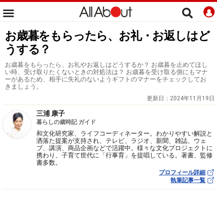
お歳暮をもらったら、お礼・お返しはど
うする？
お歳暮をもらったら、お礼やお返しはどうするか？ お歳暮を止めてほし
い時、受け取りたくないときの対処法は？ お歳暮を受け取る側にもマナ
ーがあるため、相手に失礼のないようギフトのマナーをチェックしてお
きましょう。
更新日：
2024年11月19日
三浦 康子
暮らしの歳時記 ガイド
和文化研究家、ライフコーディネーター。わかりやすい解説と
洒落た提案が支持され、テレビ、ラジオ、新聞、雑誌、ウェ
ブ、講演、商品企画などで活躍中。様々な文化プロジェクトに
携わり、子育て世代に「行事育」を提唱している。著書、監修
書多数。
プロフィール詳細
執筆記事一覧