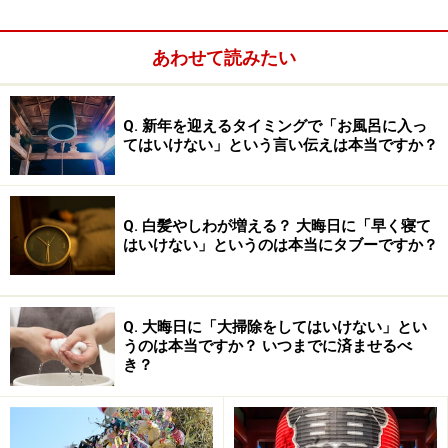
あわせて読みたい
Q. 新年を迎えるタイミングで「お風呂に入っ
てはいけない」という言い伝えは本当ですか？
Q. 白髪やしわが増える？ 大晦日に「早く寝て
はいけない」というのは本当にタブーですか？
かつては、お歳暮に使う品は年越しに必要な御供え物を
贈ることから、塩鮭、塩ぶり、数の子、するめ、もちな
Q. 大晦日に「大掃除をしてはいけない」とい
うのは本当ですか？ いつまでに済ませるべ
ど食料品を送る風習でした。現代ではそういうことには
き？
こだわらず、さまざまな品物が贈られていますが、昔は
新年の準備を始める12月13日から20日までに贈られたそ
うです。今では、日ごろお世話になっている方々への年