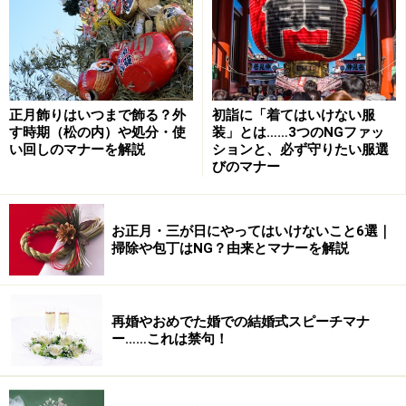
末のあいさつになり、贈答儀礼に変わりつつあります。
お歳暮を贈る時期
正月飾りはいつまで飾る？外
初詣に「着てはいけない服
季節のあいさつのため贈るタイミングをはずさないよう
す時期（松の内）や処分・使
装」とは……3つのNGファッ
にしましょう。正式には「事始めの日」というお正月を
い回しのマナーを解説
ションと、必ず守りたい服選
びのマナー
お祝いする準備を始める
12月13日から12月20日までに贈
るものでしたが、現在では11月末頃から贈られる方も多
いようです
。
お正月・三が日にやってはいけないこと6選｜
掃除や包丁はNG？由来とマナーを解説
また、関東では12月初旬から12月31日、関西では12月
13日から12月31日までとされていますが、暮れも押しせ
再婚やおめでた婚での結婚式スピーチマナ
まった忙しい時期に届いても迷惑なので、できれば20日
ー……これは禁句！
くらいまでが無難。お正月用の生鮮食料品を贈る場合は
反対に遅めの方が親切ですよね。