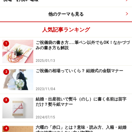
最近のお歳暮事情とは？
他のテーマも見る
2021年のお歳暮はどんなものが人気になるのでしょう
か。予算や贈る相手などの傾向も気になるところです。
人気記事ランキング
昨年から続くコロナ禍でお歳暮は手渡しではなくネット
通販を利用して贈るというように変わってきているよう
ご祝儀袋の書き方……筆ペン以外でもOK！なかづづ
1
みの書き方も解説
です。また昨年は外出自粛から帰省できないため、手土
産の代わりにネットを利用して贈る方もありました。
2025/01/13
ご祝儀の相場っていくら？ 結婚式の金額マナー
2
そこで今回、本記事執筆時点での最新データとして、ア
イランド株式会社（本社：東京都渋谷区、代表取締役：
2023/11/04
粟飯原 理咲）が運営する、日本最大級のお取り寄せの情
報サイト「
おとりよせネット
」で、2020年に実施された
結婚・出産祝いで熨斗（のし）に書く名前は苗字
3
だけ？熨斗紙マナー
お歳暮に関するアンケートの調査結果を参考にして、最
近のお歳暮事情を考えてみました。
2024/07/15
六曜の「赤口」とは？意味・読み方、入籍・結婚
4
コロナ禍が収束しつつも、いままでのようなスタイルに