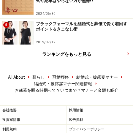
式や納車はやらない方が無難!?
はそう簡単にはもどれない……と感じました。
2024/06/30
■新型コロナウィルスの影響により、2019年と比べて
ブラックフォーマルを結婚式と葬儀で賢く着回す
5
ポイント＆きこなし術
2020年のお歳暮は贈り方や贈るもの、対応などが変わり
そうですか(n=425)
2019/07/12
ランキングをもっと見る
コロナ禍では手渡しではなく、ネット通販という考え方に変
わってきています
>
>
>
>
All About
暮らし
冠婚葬祭
結婚式・披露宴マナー
>
結婚式・披露宴マナー関連情報
とても変わると思う（7％）と、変わると思う（26％）
お歳暮を贈る時期って？いつまで？マナーと金額も紹介
と回答された選択理由は、コロナウイルス感染症の影響
から手渡しではなくネット通販を利用して贈るというよ
会社概要
採用情報
うに変わってきています。また外出自粛から帰省できな
投資家情報
広告掲載
いため、手土産の代わりにネットを利用して贈る方もあ
利用規約
プライバシーポリシー
りました。