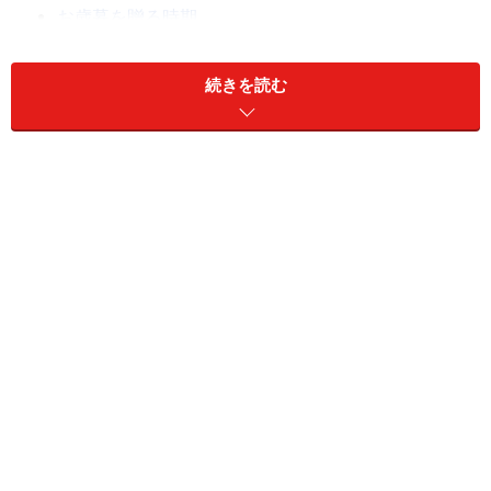
お歳暮を贈る時期
贈るタイミングを逃したら
続きを読む
最近のお歳暮事情とは？
贈りたいもの(最近の傾向は？）
お歳暮の予算
お歳暮の起源と由来
日本にしかない「お歳暮」という慣習。お正月に祖霊
（先祖の霊）を迎えて御魂祭りの御供え物や贈り物をし
た日本古来の習わしが起源とされています。嫁いだり、
分家した人が親元へお正月になると集まり御供え物を持
ち寄ったのが始まり。