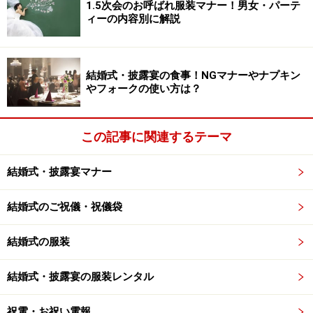
1.5次会のお呼ばれ服装マナー！男女・パーテ
※12月26日以降になると「謹賀新年」が「寒中見舞い」
ィーの内容別に解説
になるのと同様に「お歳暮」が「御年賀」「寒中御見舞
い」となるのが正式マナー。
お正月用品を贈るのでした
結婚式・披露宴の食事！NGマナーやナプキン
ら年内ぎりぎりに間に合うように「お歳暮」でも大丈
やフォークの使い方は？
夫。
この記事に関連するテーマ
贈るタイミングを逃したら
結婚式・披露宴マナー
年内に間に合わなかったら関東地方では1月7日(松の内）
までに、関西地方では15日までに表書きを「御年賀」と
結婚式のご祝儀・祝儀袋
して届くように。さらに遅れた場合は、松の内がすぎて
結婚式の服装
から立春（2月4日頃）の間まで「寒中お伺い」や「寒中
御見舞い」として贈ります。
結婚式・披露宴の服装レンタル
祝電・お祝い電報