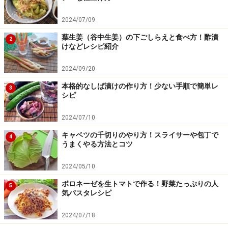
2024/07/09
葉生姜（谷中生姜）の下ごしらえと食べ方！酢漬
2
けなどレシピ紹介
2024/09/20
本格的なしば漬けの作り方！少ない手順で簡単レ
3
シピ
2024/07/10
できあがり
3
キャベツの千切りのやり方！スライサーや包丁で
4
うまくやる方法とコツ
水気がなくなったら、できあがりです。白いご飯のお供
2024/05/10
におすすめです。
ボロネーゼを生トマトで作る！野菜たっぷりの人
5
気パスタレシピ
煮沸した瓶などにいれて、粗熱をとったら冷蔵庫で1ヶ
月保存できます。
2024/07/18