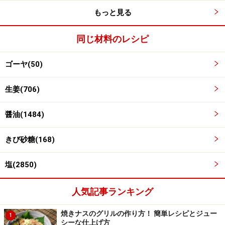
もっと見る
ゴーヤを煮詰める
2
同じ材料のレシピ
鍋に
【1】
のゴーヤ、生姜、醤油、きび砂糖を加え、弱
ゴーヤ(50)
火にかけます。
生姜(706)
生姜から水分が出てきて、全体が水っぽくなってきたら
中火にして煮詰めます。
醤油(1484)
きび砂糖(168)
塩(2850)
人気記事ランキング
焼きナスのグリルの作り方！ 簡単レシピとジュー
1
シーな仕上げ方