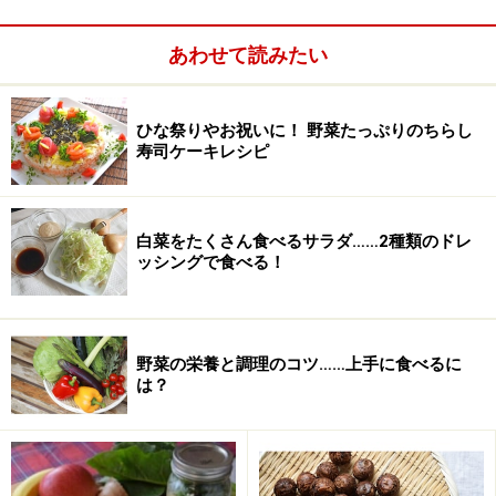
あわせて読みたい
ひな祭りやお祝いに！ 野菜たっぷりのちらし
寿司ケーキレシピ
白菜をたくさん食べるサラダ……2種類のドレ
ッシングで食べる！
野菜の栄養と調理のコツ……上手に食べるに
ゴーヤの保存食レシピ(ゴーヤー2本分ずつ)
は？
■
ゴーヤーの佃煮
ゴーヤ
2本