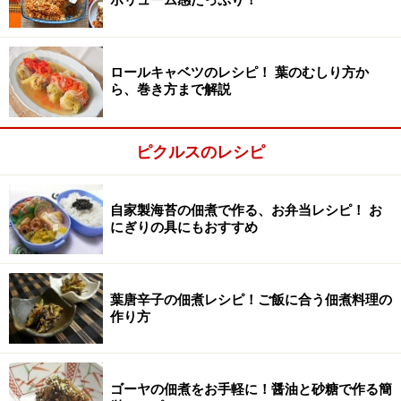
ボリューム感たっぷり！
塩
小さじ1/2と小さじ1/3
ゴーヤーは種とワタを取り除いて200gが目安量です。
ロールキャベツのレシピ！ 葉のむしり方か
ら、巻き方まで解説
ゴーヤの保存食レシピの作り方・手順
ピクルスのレシピ
■
ゴーヤの佃煮
ゴーヤを切る
1
自家製海苔の佃煮で作る、お弁当レシピ！ お
縦半分に切ったゴーヤの種とワタをスプーンできれいに
にぎりの具にもおすすめ
取り除いたら、2～3mm幅の薄切りにします。生姜は皮
をむいて、みじん切りにします。
葉唐辛子の佃煮レシピ！ご飯に合う佃煮料理の
作り方
ボウルに切ったゴーヤに塩小さじ1/3を加えて、もみこ
みます。10分ほど放置して苦味抜きをしたら、布巾など
に包んで水気を絞ります。（苦いのが好きな方は省力
ゴーヤの佃煮をお手軽に！醤油と砂糖で作る簡
可）