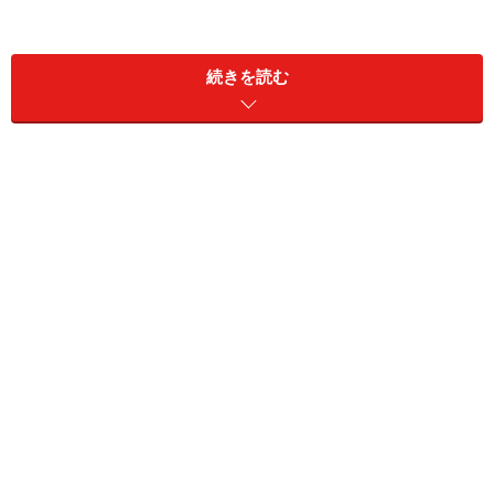
続きを読む
■ゴーヤの佃煮
薄切りにしたゴーヤとみじん切りにした生姜を甘辛く煮
詰めるだけ。ゴーヤが柔らかくクタクタになっています
が、程よい苦みと辛みがあって、クセになる味わいで、
白いご飯によく合います。
■ピクルス
よく漬かったゴーヤの酸味と苦みが食欲を刺激してくれ
ます。ここではオーソドックスな味を紹介しています
が、醤油を加えて和風にしたり、梅酢を加えたり、カレ
ー粉を加えたりと、アレンジも利くので飽きずに楽しめ
ます。