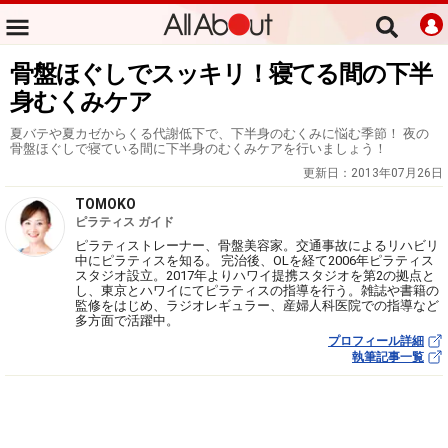
骨盤ほぐしでスッキリ！寝てる間の下半
身むくみケア
夏バテや夏カゼからくる代謝低下で、下半身のむくみに悩む季節！ 夜の
骨盤ほぐしで寝ている間に下半身のむくみケアを行いましょう！
更新日：
2013年07月26日
TOMOKO
ピラティス ガイド
ピラティストレーナー、骨盤美容家。交通事故によるリハビリ
中にピラティスを知る。 完治後、OLを経て2006年ピラティス
スタジオ設立。2017年よりハワイ提携スタジオを第2の拠点と
し、東京とハワイにてピラティスの指導を行う。雑誌や書籍の
監修をはじめ、ラジオレギュラー、産婦人科医院での指導など
多方面で活躍中。
プロフィール詳細
執筆記事一覧