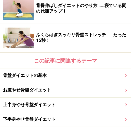
背骨伸ばしダイエットのやり方……寝ている間
の代謝アップ！
4. 息を吐きながら、ゆっくりと起き上がる。
ふくらはぎスッキリ骨盤ストレッチ……たった
15秒！
5. 3と4の動きを交互に、背中を床でマッサージするよう
この記事に関連するテーマ
なイメージで5から6回ほどゴロゴロとゆっくり転がる。
骨盤ダイエットの基本
お腹やせ骨盤ダイエット
≫次ページは、寝ている間の下半身むくみケアにチャレ
上半身やせ骨盤ダイエット
ンジ！
下半身やせ骨盤ダイエット
※記事内容は執筆時点のものです。最新の内容をご確認くださ
い。