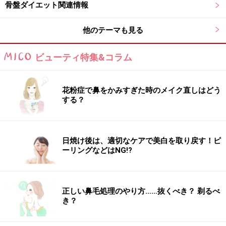
※ダイエットは個人の体質、また、誤った方法による実践に起因
骨盤ダイエット関連情報
して体調不良を引き起こす場合があります。実践の際には、必ず
自身の体質及び健康状態を十分に考慮したうえで、正しい方法で
他のテーマも見る
おこなってください。また、全ての方への有効性を保証するもの
ではありません。
ビューティ特集&コラム
次のページへ
1
/
2
花粉症で鼻をかみすぎた時のメイク直しはどう
する？
日焼け後は、適切なケアで美白を取り戻す！ピ
ーリングなどはNG!?
正しい鼻毛処理のやり方……抜くべき？ 剃るべ
き？