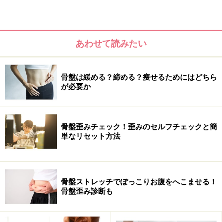
あわせて読みたい
骨盤は緩める？締める？痩せるためにはどちら
が必要か
腰を痛めているとき、腰に痛みを感じたときは行わないでく
ださい。
骨盤歪みチェック！歪みのセルフチェックと簡
単なリセット方法
1. マットやバスタオルを敷いた柔らかい床の上で、体育
骨盤ストレッチでぽっこりお腹をへこませる！
骨盤歪み診断も
座りになり両手を太ももの後ろへ添える。