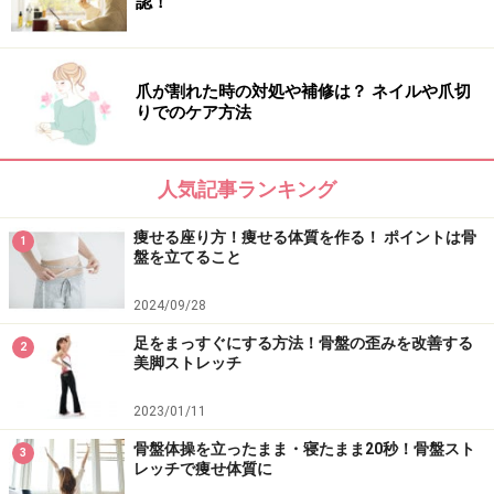
認！
爪が割れた時の対処や補修は？ ネイルや爪切
りでのケア方法
人気記事ランキング
痩せる座り方！痩せる体質を作る！ ポイントは骨
1
盤を立てること
2024/09/28
足をまっすぐにする方法！骨盤の歪みを改善する
2
美脚ストレッチ
2023/01/11
骨盤体操を立ったまま・寝たまま20秒！骨盤スト
3
レッチで痩せ体質に