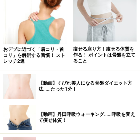
2. 体をそっと傾け両脚を浮かせ、バランスをとります。
この姿勢で息を吐き深呼吸。
痩せる座り方！痩せる体質を
おデブに近づく「肩コリ・首
作る！ ポイントは骨盤を立て
コリ」を解消する習慣！ スト
ること
レッチ2選
【動画】くびれ美人になる骨盤ダイエット方
法……たった1分！
3. 息を吸いながら、ボールのように丸い背中で後ろへ転
がる。
【動画】丹田呼吸ウォーキング……呼吸を変え
※頭を床で打たないように注意しましょう。
て痩せ体質！