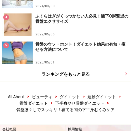
2024/03/30
ふくらはぎがくっつかない人必見！膝下O脚撃退の
4
骨盤エクササイズ
2022/05/06
骨盤のウソ・ホント！ダイエット効果の有無・痩
5
せる方法について
2023/05/01
ランキングをもっと見る
>
>
>
>
All About
ビューティ
ダイエット
運動ダイエット
>
>
骨盤ダイエット
下半身やせ骨盤ダイエット
骨盤ほぐしでスッキリ！寝てる間の下半身むくみケア
会社概要
採用情報