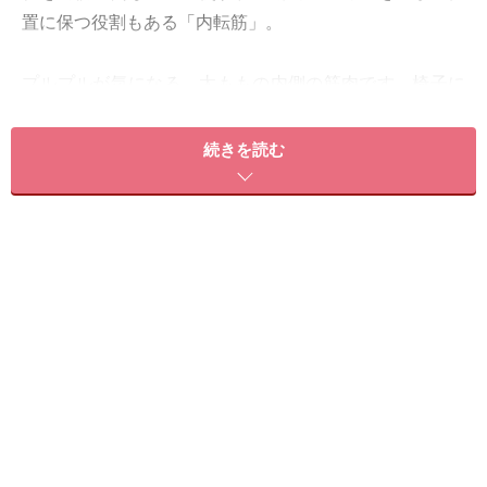
置に保つ役割もある「内転筋」。
プルプルが気になる、太ももの内側の筋肉です。椅子に
座った時などに、ついうっかり足が開いてしまった……と
いう現象が起きるのは、内転筋が衰えている証拠。普段
続きを読む
の生活では、他の筋肉に比べあまり使われることがない
ので、意識して動かしてあげないと、内ももに脂肪が付
きやすくなってしまいます。