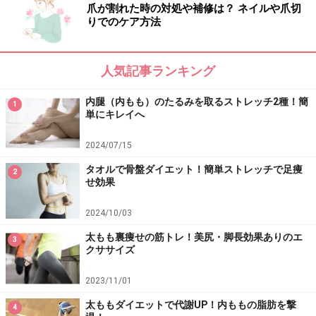
爪が割れた時の対処や補修は？ ネイルや爪切
りでのケア方法
人気記事ランキング
内腿（内もも）のたるみを取るストレッチ2種！簡
1
単にキレイへ
2024/07/15
タオルで骨盤ダイエット！簡単ストレッチで足痩
2
せ効果
2024/10/03
太もも裏痩せの筋トレ！美尻・脚長効果ありのエ
3
クササイズ
2023/11/01
太ももダイエットで代謝UP！内ももの脂肪を撃
4