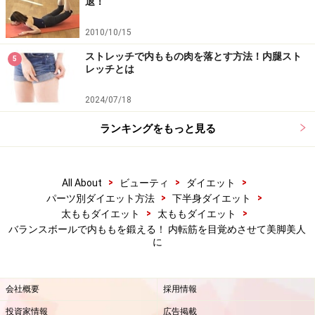
退！
2010/10/15
ストレッチで内ももの肉を落とす方法！内腿スト
5
レッチとは
2024/07/18
ランキングをもっと見る
>
>
>
All About
ビューティ
ダイエット
>
>
パーツ別ダイエット方法
下半身ダイエット
>
>
太ももダイエット
太ももダイエット
バランスボールで内ももを鍛える！ 内転筋を目覚めさせて美脚美人
に
会社概要
採用情報
投資家情報
広告掲載