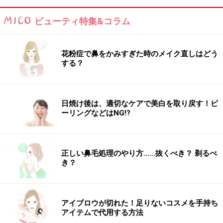
キレイへ
ビューティ特集&コラム
フロッグベンドなど…寝ながら出来る筋トレ・内ももシ
ェイプの方法！
花粉症で鼻をかみすぎた時のメイク直しはどう
する？
※記事内容は執筆時点のものです。最新の内容をご確認くださ
い。
※ダイエットは個人の体質、また、誤った方法による実践に起因
して体調不良を引き起こす場合があります。実践の際には、必ず
日焼け後は、適切なケアで美白を取り戻す！ピ
自身の体質及び健康状態を十分に考慮したうえで、正しい方法で
ーリングなどはNG!?
おこなってください。また、全ての方への有効性を保証するもの
ではありません。
正しい鼻毛処理のやり方……抜くべき？ 剃るべ
【編集部おすすめの購入サイト】
き？
Amazonで人気のダイエット用品をチェック！
アイブロウが切れた！足りないコスメを手持ち
アイテムで代用する方法
楽天市場で人気のダイエット用品をチェック！