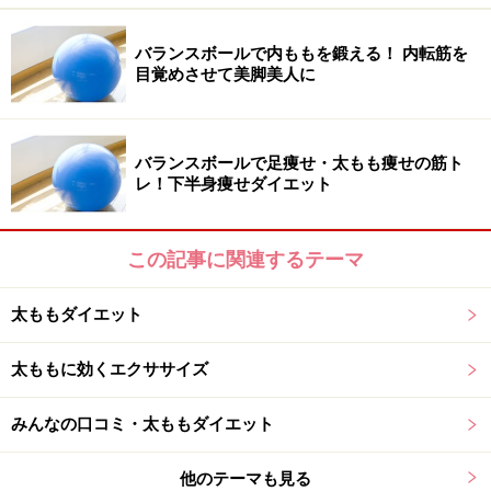
します。
これを
20回×2～3セット
！
バランスボールで内ももを鍛える！ 内転筋を
目覚めさせて美脚美人に
内ももだけを意識すると、より効果がＵＰします。内転
筋を鍛えると、O脚の改善にも繋がりますよ。内転筋を
鍛えて美脚美人にボディメイキングを！
バランスボールで足痩せ・太もも痩せの筋ト
レ！下半身痩せダイエット
【関連記事】
この記事に関連するテーマ
バランスボールの効果的な使い方！初心者向けの体幹ト
レーニング
太ももダイエット
バランスボールで足痩せ・太もも痩せの筋トレ！下半身
痩せダイエット
太ももに効くエクササイズ
バランスボールのサイズと選び方、効果的なおすすめト
みんなの口コミ・太ももダイエット
レーニング
内腿（内もも）のたるみを取るストレッチ2種！簡単に
他のテーマも見る