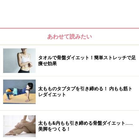
みなさんは、この「内転筋」が眠ったままになっていま
あわせて読みたい
せんか？ キレイへの近道は、意識すること、筋肉を目覚
めさせることです。バランスボールを使って簡単にでき
タオルで骨盤ダイエット！簡単ストレッチで足
る、内転筋トレーニングをご紹介します。
痩せ効果
バランスボールでカンタン内転筋(内もも)
太もものタプタプを引き締める！ 内もも筋ト
のトレーニング
レダイエット
1.仰向けになり、バランスボールを両脚で挟んで持ち上
げます。
太もも&内もも引き締める骨盤ダイエット……
美脚をつくる！
仰向けになり、両脚でボールを挟む