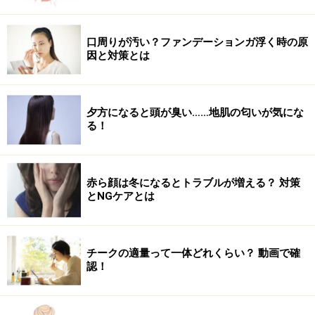
口周りが汚い？ファンデーションガ浮く時の原
因と対策とは
夕方になると頭が臭い……地肌の匂いが気にな
る！
赤ら顔は冬になるとトラブルが増える？ 対策
とNGケアとは
チークの適量って一体どれくらい？ 動画で確
認！