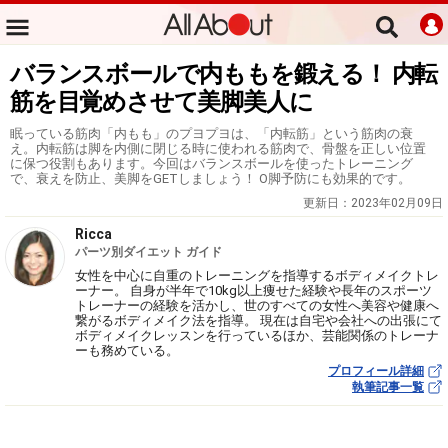
バランスボールで内ももを鍛える！ 内転
筋を目覚めさせて美脚美人に
眠っている筋肉「内もも」のプヨプヨは、「内転筋」という筋肉の衰
え。内転筋は脚を内側に閉じる時に使われる筋肉で、骨盤を正しい位置
に保つ役割もあります。今回はバランスボールを使ったトレーニング
で、衰えを防止、美脚をGETしましょう！ O脚予防にも効果的です。
更新日：
2023年02月09日
Ricca
パーツ別ダイエット ガイド
女性を中心に自重のトレーニングを指導するボディメイクトレ
ーナー。 自身が半年で10kg以上痩せた経験や長年のスポーツ
トレーナーの経験を活かし、世のすべての女性へ美容や健康へ
繋がるボディメイク法を指導。 現在は自宅や会社への出張にて
ボディメイクレッスンを行っているほか、芸能関係のトレーナ
ーも務めている。
プロフィール詳細
執筆記事一覧