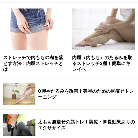
2. 膝はしっかりと90°に曲げます。
膝はしっかりと90°に
3. ゆっくりと息を吐きながら、バランスボールを挟んだ
脚を真っ直ぐ伸ばしていきます。
ストレッチで内ももの肉を落
内腿（内もも）のたるみを取
とす方法！内腿ストレッチと
るストレッチ2種！簡単にキ
は
レイへ
息を吐きながら、両脚をゆっくりと伸ばしていく
O脚やたるみを改善！美脚のための脚痩せトレ
4. 戻す時もゆっくりと、膝が90°になるまで戻します。
ーニング
戻す時もゆっくりがポイントです
太もも裏痩せの筋トレ！美尻・脚長効果ありの
エクササイズ
この脚の曲げ伸ばしを、息を止めずにゆっくりと繰り返