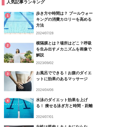
人気記事ランキング
歩き方や時間は？ プールウォー
1
キングの消費カロリーを高める
方法
2024/07/28
横隔膜とは？場所はどこ？呼吸
2
を生み出すメカニズムを画像で
解説
2023/09/02
お風呂でできる！お腹のダイエ
3
ットに効果のあるマッサージ
2024/04/06
水泳のダイエット効果を上げ
4
る！ 痩せる泳ぎ方と時間・距離
2024/07/01
女性は筋肉ムキムキにならな