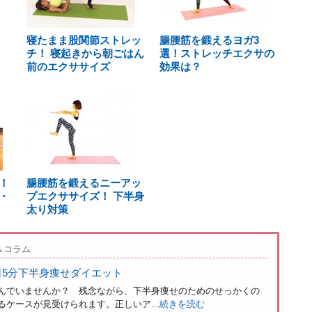
寝たまま股関節ストレッ
腸腰筋を鍛えるヨガ3
チ！ 寝起きから朝ごはん
選！ストレッチエクサの
前のエクササイズ
効果は？
！
腸腰筋を鍛えるニーアッ
・
プエクササイズ！ 下半身
太り対策
＆コラム
日5分下半身痩せダイエット
んでいませんか？ 残念ながら、下半身痩せのためのせっかくの
ケースが見受けられます。正しいア...
続きを読む