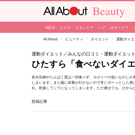
Beauty
MICO
メイク
スキンケア
ヘア
ボディケア
All About
ビューティ
ダイエット
運動ダイエ
運動ダイエット
／みんなの口コミ・運動ダイエッ
ひたすら「食べないダイ
炭水化物やたんぱく質は一切食べず、カロリーの低いものしか
しまいます。また脳に栄養が行かないので常にボーっとした感
れ、乾燥してシワになってしまいます。ただ痩せても、ひから
投稿記事