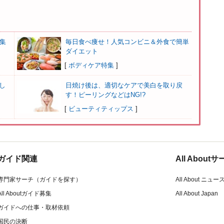
集
毎日食べ痩せ！人気コンビニ＆外食で簡単
ダイエット
[
ボディケア特集
]
し
日焼け後は、適切なケアで美白を取り戻
す！ピーリングなどはNG!?
[
ビューティティップス
]
ガイド関連
All Abou
専門家サーチ（ガイドを探す）
All About ニュー
All Aboutガイド募集
All About Japan
ガイドへの仕事・取材依頼
国民の決断