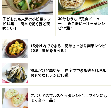
みりん
小さじ1
30分おうちで定食メニュ
子どもにも人気の小松菜レシ
薄口醤油
小さじ1/2
ー……夜ご飯に一汁三菜レシ
ピ14選……簡単で驚くほど美
ピ12選！
味しい！
めかぶはパック入りの味付きのものでOK。春はめかぶの
旬なので、生のものを使っても美味しいです。
15分以内でできる、簡単さっぱり副菜レシピ
20選…野菜を食べる！
めかぶとおろしの梅肉ソースの作り方・手
順
■
めかぶとおろしの梅肉ソースの作り方
簡単だけど華やか！ 自宅でできる懐石料理風
おもてなしレシピ10選
梅肉ソースを作る
1
梅干しは種をとって刻み、包丁でよく叩きます。みり
アボカドのブルスケッタレシピ……ワインにも
ん、薄口醤油と混ぜ合わせて、ソースにします。
よく合う一品！
時間があるときは、裏ごしをするとなめらかになりま