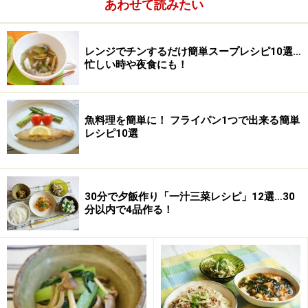
あわせて読みたい
大根
3ｃｍ程度
レンジでチンするだけ簡単スープレシピ10選…
鰹節
（削り節）少々
忙しい時や夜食にも！
魚料理を簡単に！ フライパン1つで出来る簡単
レシピ10選
30分で夕飯作り「一汁三菜レシピ」12選…30
分以内で4品作る！
■
梅肉ソースの材料
梅干
1個