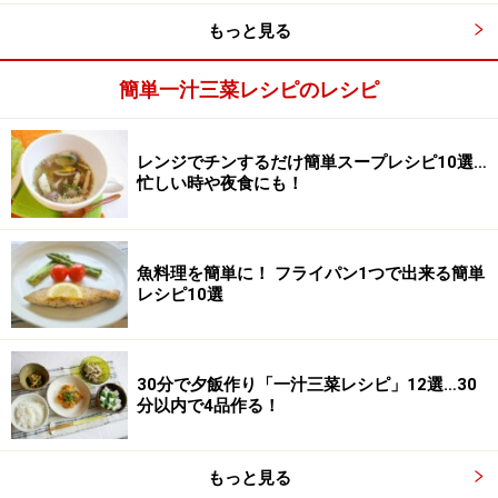
もっと見る
盛りつける
2
簡単一汁三菜レシピのレシピ
皮を剥いて大根をおろし、めかぶをお皿に盛り付けま
す。めかぶの上に大根おろし、梅肉ソースをかけ、かつ
お節をふりかけたら、できあがり。
レンジでチンするだけ簡単スープレシピ10選…
忙しい時や夜食にも！
魚料理を簡単に！ フライパン1つで出来る簡単
レシピ10選
30分で夕飯作り「一汁三菜レシピ」12選…30
分以内で4品作る！
もっと見る