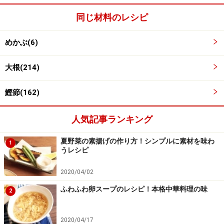
同じ材料のレシピ
めかぶ(6)
大根(214)
鰹節(162)
ワンポイントアドバイス
梅肉ソースは、その他肉や野菜、豆腐によく合います。
人気記事ランキング
残ったら、他の食材にも合わせてみましょう。めかぶに
夏野菜の素揚げの作り方！シンプルに素材を味わ
1
味のついていないものを使う場合は、ポン酢などで下味
うレシピ
をつけておくと、しっかりとした味つけになります。お
2020/04/02
好みで調整してください。
ふわふわ卵スープのレシピ！本格中華料理の味
2
※記事内容は執筆時点のものです。最新の内容をご確認くださ
い。
※衛生面および保存状態に起因して食中毒や体調不良を引き起こ
2020/04/17