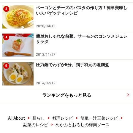
す場合があります。必ず清潔な状態で、正しい方法で行い、なる
べく早めにお召し上がりください。また、持ち運びの際は保存方
ベーコンとチーズのパスタの作り方！簡単美味し
3
法に注意してください。
いスパゲッティレシピ
2020/04/13
【編集部おすすめの購入サイト】
簡単おしゃれな前菜。サーモンのコンソメジュレ
4
サラダ
Amazonで人気レシピの書籍をチェック！
2013/11/27
圧力鍋でわずか5分。鶏手羽元の塩麹煮
楽天市場で人気レシピの書籍をチェック！
5
2014/02/19
ランキングをもっと見る
>
>
>
>
All About
暮らし
料理レシピ
簡単一汁三菜レシピ
>
副菜のレシピ
めかぶとおろしの梅肉ソース