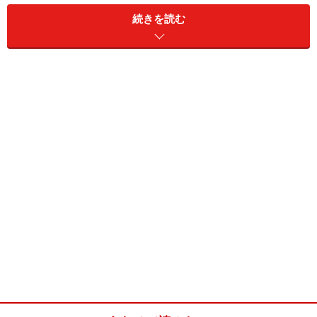
続きを読む
ちなみに、春はめかぶの旬。パックで売られているもの
にも「初物」と書かれていることがあり、この季節は美
味しさが違います。生のめかぶが手に入るなら、ちょっ
と処理が面倒ですが、それを使うのも◎。生めかぶの調
理方法は『芽かぶ（メカブ）料理の作り方・レシピ』が
参考になります。
このレシピを含めた一汁三菜の献立は、『
牛丼定食（夕
30分）
』にまとめてあります。ぜひ併せてご覧くださ
い。
めかぶとおろしの梅肉ソース(2人分)
■
めかぶとおろしの梅肉ソースの材料
めかぶ
（細切り）2パック