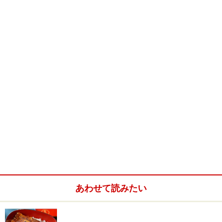
ジのように多くを吸収し、帰国後は京都の「ピトレス
ク」や大阪の「HAJIME」でさらに多くを学んだ後、生
まれ育った京都の町中で今年ついに独立を果たされたの
です。
ダイニングから見える中庭
さて、南北に走る富小路通に面して掛けられた暖簾をく
ぐり、奥へと進んで右手の玄関を入った瞬間、100年前
の古色のままの世界に足を踏み入れたかのように足が止
まります。待合の正面、波打つ大正ガラス越しに見える
前庭には、さらに歴史を遡る灯篭がしっとりと佇んでい
るのです。
あわせて読みたい
「MOTOI」の内観。ウェルカムプレートは伊賀の土楽窯に特