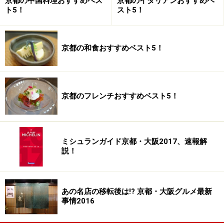
京都の中国料理おすすめベス
京都のイタリアンおすすめベ
ト5！
スト5！
突き当たりには、これまた見事な石と灯篭の裏庭。その
また奥には個室として使える京町家お決まりの「蔵」
（個室として利用可能）が鎮座しています。
京都の和食おすすめベスト5！
次ページでは、
コース料理
を御紹介していきます。
京都のフレンチおすすめベスト5！
※記事内容は執筆時点のものです。最新の内容をご確認くださ
い。
※メニューや料金などのデータは、取材時または記事公開時点で
の内容です。
ミシュランガイド京都・大阪2017、速報解
説！
次のページへ
1
/
3
あの名店の移転後は!? 京都・大阪グルメ最新
事情2016