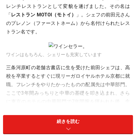
レンチレストランとして変貌を遂げました。その名は
「
レストラン MOTOI（モトイ）
」。シェフの前田元さん
のプレノン（ファーストネーム）から名付けられたレス
トラン名です。
ワインはもちろん、シェリーも充実しています
三条河原町の老舗古書店に生を受けた前田シェフは、高
校を卒業するとすぐに現リーガロイヤルホテル京都に就
職。フレンチをやりたかったものの配属先は中華部門。
ここで3年間みっちりと中華の基礎を叩き込まれ、さら
に東京のホテルの中華部門で7年間腕を揮われた後、念
願のフランスに渡られました。フランスではボーヌの一
ツ星「ル・ジャルダン・デ・ランパール（Le Jardin
続きを読む
desRemparts）」とブルゴーニュのサンスの二ツ星
「ラ・マドレーヌ（La Madeleine）」で約1年間、スポン