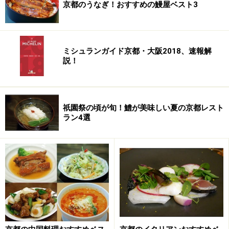
京都のうなぎ！おすすめの鰻屋ベスト3
注したもの
その左手に広がる黒土間風の床のメインダイニングは、
ハッと息を呑むほどにスペイシャス！ それもその筈、
ミシュランガイド京都・大阪2018、速報解
元の町家の各部屋間のしきりを取り払っただけでなく、
説！
一階の天井を梁だけを残してぶち抜き、階段も取り外し
て、遥か2階の屋根まで拡がるひとつの大きな空間に仕
上げてあるのです。
祇園祭の頃が旬！鱧が美味しい夏の京都レスト
ラン4選
聴こえるか聴こえないくらいに音を抑えたジャズピアノ
が流れるメインダイニングのど真ん中には見とれるほど
の大フラワーアレンジメントが置かれ、シェフが惚れ込
まれた若手作家の手になる壁際の焼き物モニュメントも
印象的です。
蔵を改装して作られた個室