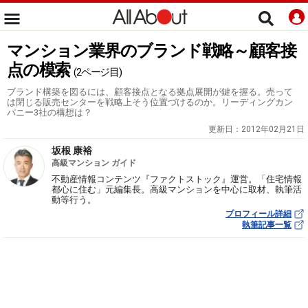
マンション業界のブランド戦略～顧客接
点の模索
(2ページ目)
ブランド構築を図るには、顧客接点となる拠点展開が鍵を握る。売って
は閉じる販売センターを戦略上そう位置づけるのか。リーディングカン
パニー3社の構想は？
更新日：
2012年02月21日
坂根 康裕
高級マンション ガイド
不動産情報コンテンツ『ファクトストック』運営。「住宅情報
都心に住む」元編集長。高級マンションを中心に取材、執筆活
動等行う。
プロフィール詳細
執筆記事一覧