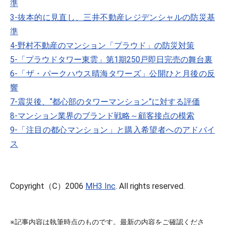
準
3-抜本的に見直し、三井不動産レジデンシャルの防災基
準
4-野村不動産のマンション「プラウド」の防災対策
5-「プラウドタワー東雲」第1期250戸即日完売の舞台裏
6-「ザ・パークハウス晴海タワーズ」公開ひと月後の反
響
7-震災後、“都心部のタワーマンション”に対する評価
8-マンション業界のブランド戦略～顧客接点の模索
9-「注目の都心マンション」と購入希望者へのアドバイ
ス
Copyright（C）2006
MH3 Inc
. All rights reserved.
※記事内容は執筆時点のものです。最新の内容をご確認くださ