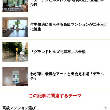
「ガーデンヒルズ四ツ谷 迎賓の杜」立地の希
少性
年中快適に暮らせる高級マンションが二子玉川
に誕生
「グランドヒルズ元麻布」の全貌
わが家に最適なアートと出会える場「デラル
テ」
この記事に関連するテーマ
高級マンション選び