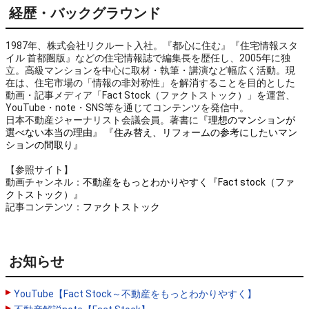
経歴・バックグラウンド
1987年、株式会社リクルート入社。『都心に住む』『住宅情報スタ
イル 首都圏版』などの住宅情報誌で編集長を歴任し、2005年に独
立。高級マンションを中心に取材・執筆・講演など幅広く活動。現
在は、住宅市場の「情報の非対称性」を解消することを目的とした
動画・記事メディア「Fact Stock（ファクトストック）」を運営、
YouTube・note・SNS等を通じてコンテンツを発信中。
日本不動産ジャーナリスト会議会員。著書に
『理想のマンションが
選べない本当の理由』
『住み替え、リフォームの参考にしたいマン
ションの間取り』
【参照サイト】
動画チャンネル：
不動産をもっとわかりやすく『Fact stock（ファ
クトストック）』
記事コンテンツ：
ファクトストック
お知らせ
YouTube【Fact Stock～不動産をもっとわかりやすく】