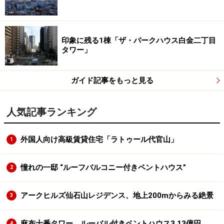
印象に残る1棟「ザ・パークハウス白金二丁目
タワー」
ガイド記事をもっと見る
人気記事ランキング
外国人向け高級賃貸住宅「ラトゥール代官山」
1
憧れの一邸 “ルーフバルコニー付きペントハウス”
2
アークヒルズ仙石山レジデンス、地上200mからみる絶景
3
麻布十番タワー、ルーバル付きペントハウス3.13億円
4