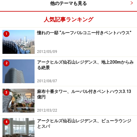
他のテーマも見る
人気記事ランキング
モデルルーム間取り
憧れの一邸 “ルーフバルコニー付きペントハウス”
1
ユニークなのは、インテリアにも「対称」が引き継がれ
ていること。上がり框両側のシューズインクローゼット
2012/05/09
扉（１）これは機能的にも優れている。リビングダイニ
アークヒルズ仙石山レジデンス、地上200mからみ
2
ングに入る両開き扉（２）。廊下の明かり取り（３）。
る絶景
バルコニーコーナーサッシュ（４）。プライベートソー
2012/08/07
ンの水回りは見ていて楽しくなるほど（５）。「個」を
尊重した設計は、暮らしのモジュール（単位）にも通ず
麻布十番タワー、ルーバル付きペントハウス3.13
3
億円
るということか。
2012/03/22
アークヒルズ仙石山レジデンス、ビューラウンジ
4
山手線「新駅」から約1.3km
とスパ