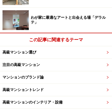
わが家に最適なアートと出会える場「デラル
テ」
1-2階断面図（画像提供：三菱地所レジデンス）
この記事に関連するテーマ
モジュール（単位）の発想
高級マンション選び
下の間取りはモデルルーム185Aタイプ。図面を見ていて
注目の高級マンション
驚いたのは、モジュールの発想で空間形成がなされてい
ること。まず一つの開口部にはめ込まれた窓ガラスのサ
マンションのブランド論
イズが同じ（オレンジの矢印）。次にバルコニー幅と隣
り合う窓面のサイズが同じ（黄色の矢印）。そして柱の
高級マンショントレンド
両側が同サイズ（青い矢印）。外観デザインを重視しな
がらの（居住性に関わる）通風窓の取り方にも注目した
高級マンションのインテリア・設備
い。