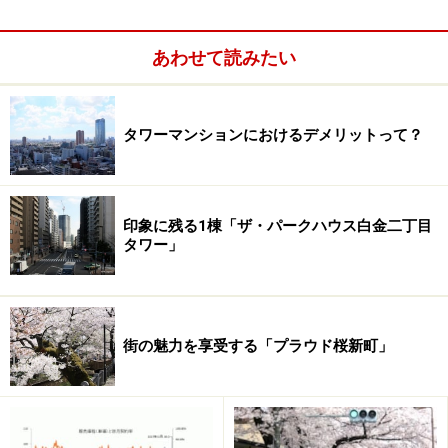
でもある。
あわせて読みたい
タワーマンションにおけるデメリットって？
印象に残る1棟「ザ・パークハウス白金二丁目
タワー」
街の魅力を享受する「プラウド桜新町」
構造は、住宅性能表示制度における＜耐震性＞最上ラン
クの「免震」。階高は基準階3.41m（最上階3.61m）を確
保し、2.7m（最上階2.85m）もの天井高を実現した。こ