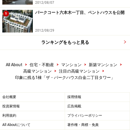
現地は、白金台から坂を下りた目黒通り起点に程近い場
2012/08/07
所。南側は八芳園や都ホテルの借景が、北側は上記緑地
パークコート六本木一丁目、ペントハウスを公開
5
の借景が期待できる。高輪皇族邸も300m圏内。大通りを
一本入れば、都心とは思えないような閑静な環境であ
2012/08/29
る。
ランキングをもっと見る
バス交通も便利。品川駅高輪口から白金台停留所まで時
刻表では所要時間8分である。その短さを意外に思われ
>
>
>
>
All About
住宅・不動産
マンション
新築マンション
る方も多いだろう。
>
>
高級マンション
注目の高級マンション
印象に残る1棟「ザ・パークハウス白金二丁目タワー」
最注目は、JR山手線の新駅から約1.3kmの距離にあるこ
と。いずれ山手線徒歩圏マンションになる。将来性も期
会社概要
採用情報
待できる立地条件といえる。
投資家情報
広告掲載
【参考記事】
利用規約
プライバシーポリシー
免震構造の基礎知識
All Aboutについて
著作権・商標・免責