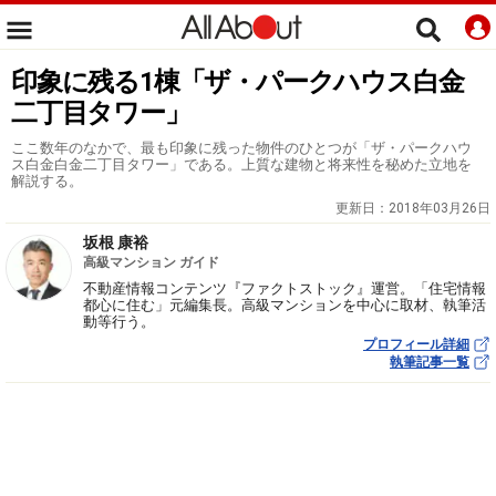
印象に残る1棟「ザ・パークハウス白金
二丁目タワー」
ここ数年のなかで、最も印象に残った物件のひとつが「ザ・パークハウ
ス白金白金二丁目タワー」である。上質な建物と将来性を秘めた立地を
解説する。
更新日：
2018年03月26日
坂根 康裕
高級マンション ガイド
不動産情報コンテンツ『ファクトストック』運営。「住宅情報
都心に住む」元編集長。高級マンションを中心に取材、執筆活
動等行う。
プロフィール詳細
執筆記事一覧