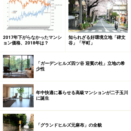
れだけでも十分ハイクオリティマンションであるが、注
目すべきは資産価値と連動しやすい「外観」と「エント
ランス」である。
2017年下がらなかったマンシ
知られざる好環境立地「碑文
ガラスと天然の割り肌調コンクリートとで構成された外
ョン価格、2018年は？
谷」「平町」
観は、シンメトリな意匠で、見るものに重厚感と洗練さ
れたイメージを与える。さらに、プレキャスト工法の利
点を生かし、大きなガラス面とのサイズを統一的に規則
「ガーデンヒルズ四ツ谷 迎賓の杜」立地の希
少性
性を持たせ、安定感を思わせるシンボリックで（ガラス
カーテンウォールでは出しにくい）邸宅感を醸し出すタ
ワーマンションに仕上がっている。
年中快適に暮らせる高級マンションが二子玉川
に誕生
エントランスは、敷地の高低差をいかした演出が見事。
隣接地の庭園と連なる敷地内緑地を大階段越しに見上げ
る格好となり、訪れたゲストには相当インパクトのある
「グランドヒルズ元麻布」の全貌
景色になるだろう。