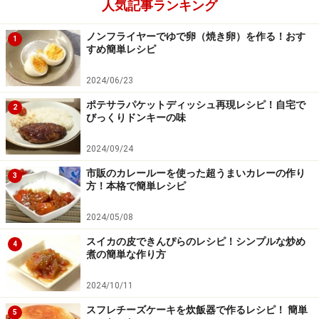
人気記事ランキング
ノンフライヤーでゆで卵（焼き卵）を作る！おす
1
すめ簡単レシピ
2024/06/23
ポテサラパケットディッシュ再現レシピ！自宅で
2
びっくりドンキーの味
2024/09/24
市販のカレールーを使った超うまいカレーの作り
3
方！本格で簡単レシピ
2024/05/08
スイカの皮できんぴらのレシピ！シンプルな炒め
4
煮の簡単な作り方
2024/10/11
スフレチーズケーキを炊飯器で作るレシピ！ 簡単
5