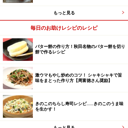
もっと見る
毎日のお助けレシピのレシピ
バター餅の作り方！秋田名物のバター餅を切り
餅で作るレシピ
バター、ぬるま湯を注いで箸で混ぜて5分おく
2
バターを入れ、箸で混ぜながらぬるま湯をそそぎいれ
る。全体に水分が回ったらラップをふんわりかけて3～5
激ウマもやし炒めのコツ！ シャキシャキで旨
分置く。
味をまとった作り方【周富徳さん奨励】
この時点では、バターがしっかり混ざっていなくても大
きのこのちらし寿司レシピ……きのこのうま味
丈夫
を生かす！
もっと見る