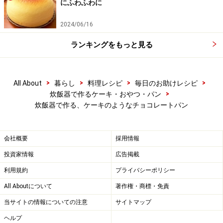
にふわふわに
ボウルから生地が離れやすくなったらこね終わり
4
2024/06/16
ボウルから生地が離れやすくなったら、こね終了の合
ランキングをもっと見る
図。
>
>
>
>
All About
暮らし
料理レシピ
毎日のお助けレシピ
いつもよりやわらかい生地です
>
炊飯器で作るケーキ・おやつ・パン
炊飯器で作る、ケーキのようなチョコレートパン
会社概要
採用情報
投資家情報
広告掲載
利用規約
プライバシーポリシー
All Aboutについて
著作権・商標・免責
当サイトの情報についての注意
サイトマップ
ヘルプ