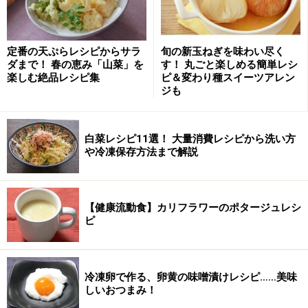
ホイップクリーム
適量
洋ナシ
1個
定番の天ぷらレシピからサラ
旬の新玉ねぎを味わい尽く
ダまで！ 春の恵み「山菜」を
す！ 丸ごと楽しめる簡単レシ
楽しむ絶品レシピ集
ピ＆変わり種スイーツアレン
ブルーベリー
適量
ジも
くるみ
少々
白菜レシピ11選！ 大量消費レシピから洗い方
クコの実
少々
や冷凍保存方法まで解説
粉砂糖
少々
ミルクココアの代わりに普通のココアを使う場合は、
【健康流動食】カリフラワーのポタージュレシ
ピ
「ココア25g、スキムミルク大さじ1、砂糖大さじ3.5」
にします。
冷凍卵で作る、卵黄の味噌漬けレシピ……美味
チョコレートパンの作り方・手順
しいおつまみ！