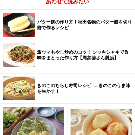
あわせて読みたい
バター餅の作り方！秋田名物のバター餅を切り
餅で作るレシピ
激ウマもやし炒めのコツ！ シャキシャキで旨
味をまとった作り方【周富徳さん奨励】
きのこのちらし寿司レシピ……きのこのうま味
を生かす！
■
チョコレートソース
チョコレート
板チョコ 20g
牛乳
小さじ2
■
トッピング