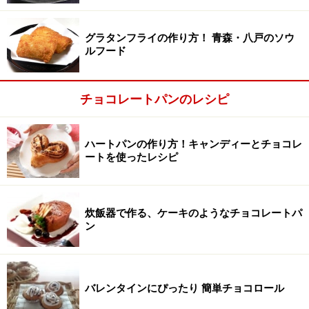
■
炊飯器でチョコレートパンを焼く
強力粉、ココア、イースト、砂糖、塩を混ぜる
1
グラタンフライの作り方！ 青森・八戸のソウ
ルフード
ボウルに強力粉、ココア、イースト、砂糖、塩を入れ、
泡だて器でぐるぐる混ぜる。内釜に薄くサラダ油をぬっ
ておく。
チョコレートパンのレシピ
ハートパンの作り方！キャンディーとチョコレ
ートを使ったレシピ
炊飯器で作る、ケーキのようなチョコレートパ
ン
バレンタインにぴったり 簡単チョコロール