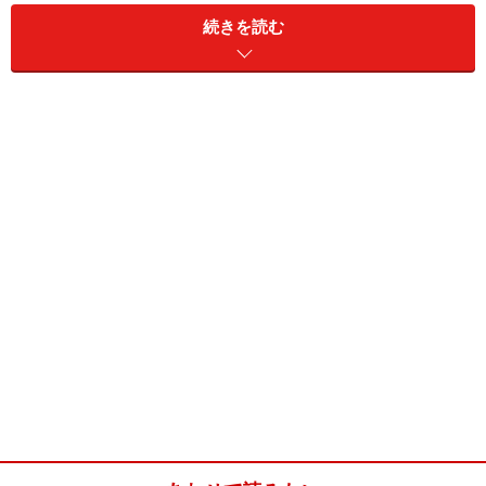
続きを読む
チョコレートパン(5合炊き炊飯器用)
■
チョコレートパンの材料
強力粉
270g
インスタントドライイース
小さじ1
ト
ココアパウダー
ミルクココア 30g
砂糖
大さじ2と1/2
塩
小さじ1/2
無塩バター
10g （室温に戻す）
湯
ぬるま湯 200cc