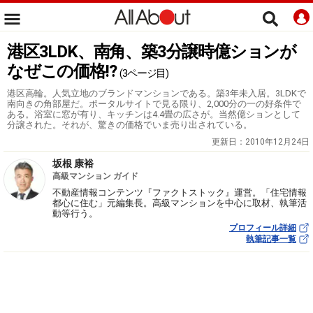
港区3LDK、南角、築3分譲時億ションが
なぜこの価格!?
(3ページ目)
港区高輪。人気立地のブランドマンションである。築3年未入居。3LDKで
南向きの角部屋だ。ポータルサイトで見る限り、2,000分の一の好条件で
ある。浴室に窓が有り、キッチンは4.4畳の広さが。当然億ションとして
分譲された。それが、驚きの価格でいま売り出されている。
更新日：
2010年12月24日
坂根 康裕
高級マンション ガイド
不動産情報コンテンツ『ファクトストック』運営。「住宅情報
都心に住む」元編集長。高級マンションを中心に取材、執筆活
動等行う。
プロフィール詳細
執筆記事一覧