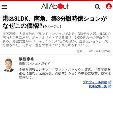
港区3LDK、南角、築3分譲時億ションが
なぜこの価格!?
(4ページ目)
港区高輪。人気立地のブランドマンションである。築3年未入居。3LDKで
南向きの角部屋だ。ポータルサイトで見る限り、2,000分の一の好条件で
ある。浴室に窓が有り、キッチンは4.4畳の広さが。当然億ションとして
分譲された。それが、驚きの価格でいま売り出されている。
更新日：
2010年12月24日
坂根 康裕
高級マンション ガイド
不動産情報コンテンツ『ファクトストック』運営。「住宅情報
都心に住む」元編集長。高級マンションを中心に取材、執筆活
動等行う。
プロフィール詳細
執筆記事一覧