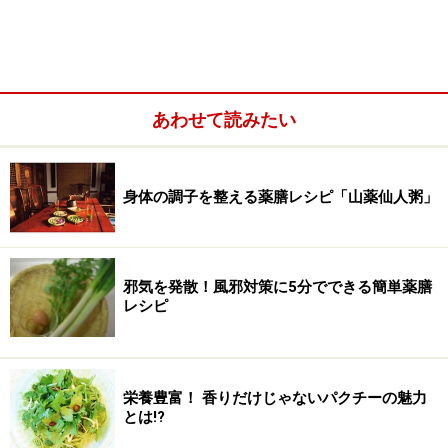
あわせて読みたい
そして今回、リフレクソロジストによるアロマトリート
身体の調子を整える薬膳レシピ「山薬仙人粥」
メントや家庭薬膳なども「福利厚生のおすそわけ」とし
て一般の方にも広く利用できるようになりました。
単なる癒しだけではなく、さらに一歩進んだウェルエイ
邪気を発散！風邪対策に5分でできる簡単薬膳
レシピ
ジングの追求が目的だけに、一時のケアだけに留まらな
い、メンテナンスのサポートや施設なども充実している
のが嬉しいところ。さっそく「排出する、緩める、鍛え
る、取り組む、巡らせる」の５つの健康機能にあわせた
栄養豊富！ 香りだけじゃないパクチーの魅力
とは!?
極楽サービスをご紹介しましょう！