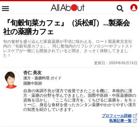
『旬穀旬菜カフェ』（浜松町）…製薬会
社の薬膳カフェ
旬の食材を盛り込んだ家庭薬膳が手頃に味わえる、ロート製薬東京支社
内の『旬穀旬菜カフェ』。 同じ敷地内のリフレクソロジーやフットスト
レスケアが一般にも開放されていると聞き、さっそく体験してきまし
た！
更新日：
2009年06月16日
杏仁 美友
漢方・薬膳料理 ガイド
国際中医師
自身の体調不良が漢方で改善できたことを機に、本格的に漢
方・薬膳の分野を学んできました。国際中医師・中医薬膳師の
資格を活かし、「こころに漢方を、くちびるに薬膳を」をモッ
トーに、身近な食材を使ったカンタン薬膳やわかりやすい漢方
の知恵を紹介していきます。
プロフィール詳細
執筆記事一覧