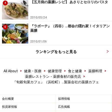
【五月病の薬膳レシピ】 あさりとセロリのパスタ
4
2010/05/24
『ラボーテ』（四谷）…都会の隠れ家！イタリアン
5
薬膳
2010/01/06
ランキングをもっと見る
>
>
>
>
>
All About
健康・医療
健康管理
食と健康
薬膳料理
>
薬膳レストラン・薬膳食材の販売店
『旬穀旬菜カフェ』（浜松町）…製薬会社の薬膳カフェ
会社概要
採用情報
投資家情報
広告掲載