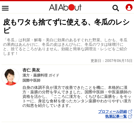
皮もワタも捨てずに使える、冬瓜のレシ
ピ
「冬瓜」は利尿・解毒・美白に効果のあるすぐれた野菜。しかも、冬瓜
の果肉はあんかけに、冬瓜の皮はきんぴらに、冬瓜のワタは味噌汁に
と、捨てるところがありません。効能と簡単な調理法・レシピをご紹介
します！
更新日：
2007年06月15日
杏仁 美友
漢方・薬膳料理 ガイド
国際中医師
自身の体調不良が漢方で改善できたことを機に、本格的に漢
方・薬膳の分野を学んできました。国際中医師・中医薬膳師の
資格を活かし、「こころに漢方を、くちびるに薬膳を」をモッ
トーに、身近な食材を使ったカンタン薬膳やわかりやすい漢方
の知恵を紹介していきます。
プロフィール詳細
執筆記事一覧