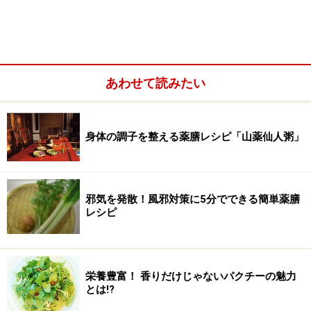
栄養学的には、以外とビタミンＣが豊富で、カリウムや
食物繊維も含まれます。しかも水分が95％以上もある冬
瓜は、海草並みの低カロリーなのも嬉しいですね。
冬瓜の各パーツにもいろいろ特長があるのがわかったで
あわせて読みたい
しょうか？では
次のページ
で、具体的な冬瓜の調理法に
参りましょう。皮はきんぴら、ワタは味噌汁、果肉はあ
んかけにと、大変身です！
身体の調子を整える薬膳レシピ「山薬仙人粥」
※記事内容は執筆時点のものです。最新の内容をご確認くださ
い。
※当サイトにおける医師・医療従事者等による情報の提供は、診
邪気を発散！風邪対策に5分でできる簡単薬膳
断・治療行為ではありません。診断・治療を必要とする方は、適
レシピ
切な医療機関での受診をおすすめいたします。記事内容は執筆者
個人の見解によるものであり、全ての方への有効性を保証するも
のではありません。当サイトで提供する情報に基づいて被ったい
かなる損害についても、当社、各ガイド、その他当社と契約した
情報提供者は一切の責任を負いかねます。
栄養豊富！ 香りだけじゃないパクチーの魅力
免責事項
とは!?