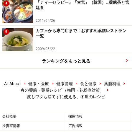
『ティーセラピー』『古宮』（韓国）…薬膳茶と宮
4
廷食
2011/04/26
カフェから専門店まで！おすすめ薬膳レストラン
5
一覧
2009/05/22
ランキングをもっと見る
>
>
>
>
>
All About
健康・医療
健康管理
食と健康
薬膳料理
>
春の薬膳・薬膳レシピ （梅雨・花粉症対策）
皮もワタも捨てずに使える、冬瓜のレシピ
会社概要
採用情報
投資家情報
広告掲載