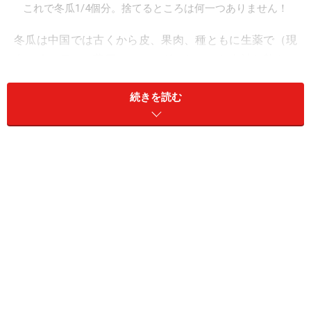
これで冬瓜1/4個分。捨てるところは何一つありません！
冬瓜は中国では古くから皮、果肉、種ともに生薬で（現
在は皮と種のみ薬用）、カラダにたまった余計な熱をと
るうえに、のどの渇きを癒すので、現在でも夏ばてには
続きを読む
欠かせないものとされています。また、利水効果や解毒
作用があるので、腎臓病や糖尿病の予防にも用いたりし
ます。
とくに古代中国では種（冬瓜仁＝とうがにん）は美容ク
リームの原料に使われ、肌を滑らかにし、白くするとさ
れていたようですね。なお、緑の皮の部分（冬瓜皮＝と
うがひ）には利尿作用が高く、水分代謝が悪い水太りタ
イプにはダイエット食材として、これからの季節ぜひと
も果肉の部分だけでなく、取り入れてほしい部分です。