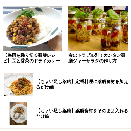
次のページへ
1
/
2
【梅雨を乗り切る薬膳レシ
春のトラブル別！カンタン薬
ピ】豆と香菜のドライカレー
膳ジャーサラダの作り方
【ちょい足し薬膳】定番料理に薬膳食材を加え
るだけ編
【ちょい足し薬膳】薬膳食材をそのまま入れる
だけ編