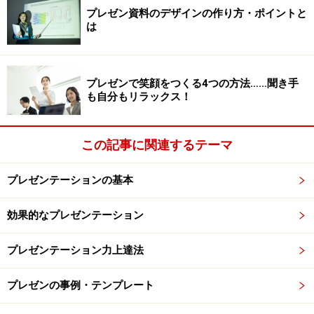
をイメージするとわかりやすいでしょう。プレゼンの結
プレゼン資料のデザインの作り方・ポイントと
は
論を示すスライドを頭のほうに持ってくるというのが、
大きな結論。そして、各スライドで「このスライドで言
いたいことは、ズバリ○○です」というのが、小さな結
プレゼンで笑顔をつくる4つの方法……聞き手
論。この両方が必要です。
も自分もリラックス！
この記事に関連するテーマ
プレゼンのコツ2．余計なことを話さない
余計なことを話してしまうと、本当に伝えたい重要な情
プレゼンテーションの基本
報がそれほど大切でない情報に埋もれてしまいます。こ
効果的なプレゼンテーション
れはとてももったいないことですが、多くの人がやって
しまっています。多少気が利いた人ならば「ちょっと話
プレゼンテーション力上達法
がそれるんですが……」と前フリしたりするんですが、前
フリしたら許されるという話ではないです。そらしちゃ
プレゼンの事例・テンプレート
ダメですよ。