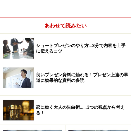
あわせて読みたい
プレゼンのコツ6．できるだけ具体化して話す
ショートプレゼンのやり方…3分で内容を上手
に伝えるコツ
プレゼンのコツ7．例え話を使って話す
プレゼンのコツ8．専門用語の取り扱いに気をつけ
る
良いプレゼン資料に触れる！プレゼン上達の早
道に効果的な資料の多読
プレゼンのコツ9．話のスピードや間で変化をつけ
る
プレゼンのコツ10．ボディランゲージを織り交ぜる
恋に効く大人の告白術……3つの観点から考え
る！
プレゼンでわかりやすく発表する10のコツ