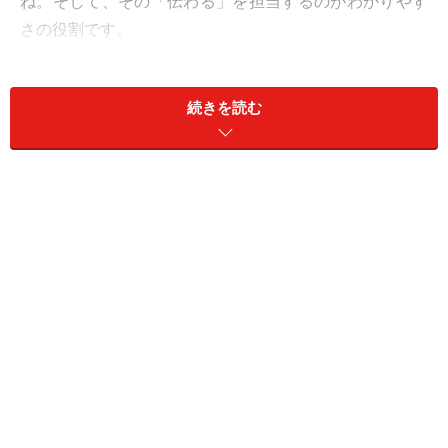
ね。そして、その「伝わる」を担当するのがわかりやす
さの役割です。
＜プレゼンの10のコツ！ 目次＞
続きを読む
プレゼンでわかりやすく発表する10のコツ
プレゼンのコツ1．結論から話す
プレゼンのコツ2．余計なことを話さない
プレゼンのコツ3．予告する
プレゼンのコツ4．一文を短くする
プレゼンのコツ5．重要ポイントを強調する