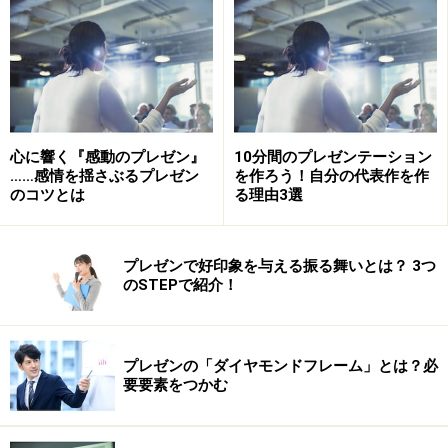
わかりやすく話すことは、意外と難しいものです。ここ
ではできるだけシンプルなコツをお伝えしていきましょ
う。
心に響く『感動のプレゼン』
10分間のプレゼンテーション
……感情を揺さぶるプレゼン
を作ろう！自分の代表作を作
プレゼンのコツ1．結論から話す
のコツとは
る理由3選
「結論から話せ」ということは、よく言われることでし
プレゼンで好印象を与える振る舞いとは？ 3つ
ょう。よく言われることですが、なかなかできないんで
のSTEPで紹介！
すよね。私たちは起承転結の話し方を刷り込まれてしま
っているのか、ついつい結論を最後に持ってきてしまい
がち。だから、かなりの意識改革が必要です。
プレゼンの「ダイヤモンドフレーム」とは？必
要要素をつかむ
結論には、大きな結論だけでなく、小さな結論も存在し
ます。このあたりは、パワーポイントを用いたスライド