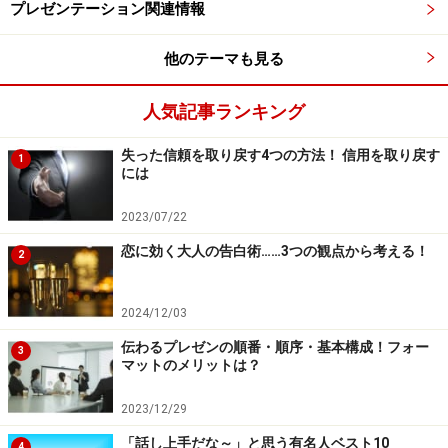
プレゼンテーション関連情報
他のテーマも見る
人気記事ランキング
失った信頼を取り戻す4つの方法！ 信用を取り戻す
1
には
2023/07/22
恋に効く大人の告白術……3つの観点から考える！
2
2024/12/03
プレゼンのコツ3．予告する
伝わるプレゼンの順番・順序・基本構成！フォー
3
今から話す内容がどんなものなのかを予告してあげるの
マットのメリットは？
は、聞き手の負担を大きく減らします。これは、話し上
2023/12/29
手な人は心掛けていることです。たとえば、
「話し上手だな～」と思う有名人ベスト10
4