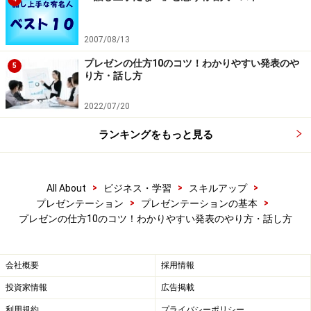
「ポイント3つでお話ししますね」
「ここまでのお話を、ある事例と照らし合わせて解説し
2007/08/13
ます」
プレゼンの仕方10のコツ！わかりやすい発表のや
5
り方・話し方
と、こんな予告を多用すると、聞き手からわかりやすい
2022/07/20
話し方だと思われるようになります。
ランキングをもっと見る
プレゼンのコツ4．一文を短くする
>
>
>
All About
ビジネス・学習
スキルアップ
>
>
プレゼンテーション
プレゼンテーションの基本
一文が長くなると、それだけで話はわかりにくくなりま
プレゼンの仕方10のコツ！わかりやすい発表のやり方・話し方
す。「～で、～で、～で」と続けてしまうのではなく
て、「～です。それで……」と文を切り少し間をおいて続
けていったほうが、ずっとわかりやすくなります。た
会社概要
採用情報
だ、一文が長くなるというのは、本人に自覚症状がない
投資家情報
広告掲載
ことがほとんど。自分で意識してみるとよいでしょう。
利用規約
プライバシーポリシー