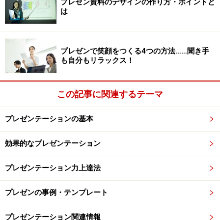
必要があります。このテーマについては、「
好印象を与
プレゼン資料のデザインの作り方・ポイントと
は
える振る舞い
」で詳しく書きましたので、そちらをご覧
ください。
プレゼンで笑顔をつくる4つの方法……聞き手
2.聞きやすく伝わりやすくなる
も自分もリラックス！
デリバリースキルを高めると、聞き手にとっても話が伝
わりやすくなります。たとえば、ボディランゲージや間
この記事に関連するテーマ
の置き方、話のスピードが適切になれば、話はわかりや
すくなります。
プレゼンテーションの基本
そしてこのことが、実は格好良く話せるようになること
効果的なプレゼンテーション
以上に重要なのです。考えてもらえればわかりますが、
格好良く話せるようになりたい気持ちは、話し手目線の
プレゼンテーション力上達法
欲望。それに対して「聞き手が聞きやすいように」は視
プレゼンの事例・テンプレート
点が聞き手に向いています。「
プレゼンテーションの基
本構成
」でお伝えした「プレゼンテーションはプレゼン
プレゼンテーション関連情報