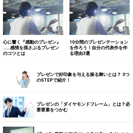
デリバリースキルを高めるとは、どうなることを言うの
でしょうか？ ここには実は2つの意味合いがありま
す。
1.格好良く話せるようになる
心に響く『感動のプレゼン』
10分間のプレゼンテーション
どうせプレゼンテーションをするならば、格好良くそれ
……感情を揺さぶるプレゼン
を作ろう！自分の代表作を作
ができたほうがよいと、誰もが思うでしょう。デリバリ
のコツとは
る理由3選
ースキルの向上は、このような状況を作り出してくれま
す。
プレゼンで好印象を与える振る舞いとは？ 3つ
のSTEPで紹介！
ただし重要なのは、人それぞれ格好良い話し方のイメー
ジは違うということ。知的で切れ味鋭いプレゼンを格好
良いと感じる人もいれば、情熱的でパワーのあるプレゼ
プレゼンの「ダイヤモンドフレーム」とは？必
ンこそがカ格好良いと思う人もいるでしょう。
要要素をつかむ
だから、まずは自分にとっての格好良い像を明確にする