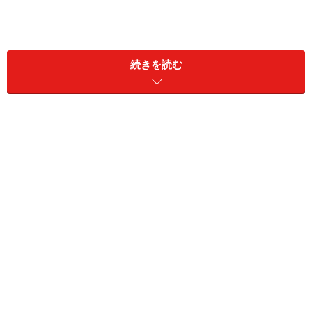
正直な話、こうしたデリバリースキルを文章だけで伝え
るのは無理があるのですが、可能な範囲でポイントをお
続きを読む
伝えしようと思います。ただし、今回の記事は特に、読
んで理解しただけでは何の意味もありません。ぜひプレ
ゼンテーションの実践で身につけていってください。
＜目次＞
話し方のスキルを高める目的……聞き手にに好印象を持
たせる
話し方スキル向上の8つのポイント……声の強弱等