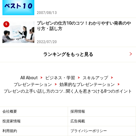
いきましょう。
2007/08/13
1.声の大きさ
プレゼンの仕方10のコツ！わかりやすい発表のや
5
声はある程度まで大きいほうがいいです。逆に、声の小
り方・話し方
さな人は印象面で損をする可能性が高まります。ほんの
2022/07/20
少し考えてみればわかること。声の小さな人って、どう
いう印象に見えますか？「元気がないなぁ」という印象
ランキングをもっと見る
か、「話している内容に自信がないのかな？」という感
じがしませんか？
>
>
>
All About
ビジネス・学習
スキルアップ
>
>
プレゼンテーション
効果的なプレゼンテーション
プレゼンテーションにおいて、声の大きさはパワーやエ
プレゼンの上手い話し方のコツ…聞く人を惹きつける8つのポイント
ネルギーの表れとして見られます。むやみにガナリ立て
る必要はありませんが、聞き手からしてパワフルに感じ
会社概要
採用情報
てもらえるだけのボリュームは維持しましょう。
投資家情報
広告掲載
2.話すスピード
利用規約
プライバシーポリシー