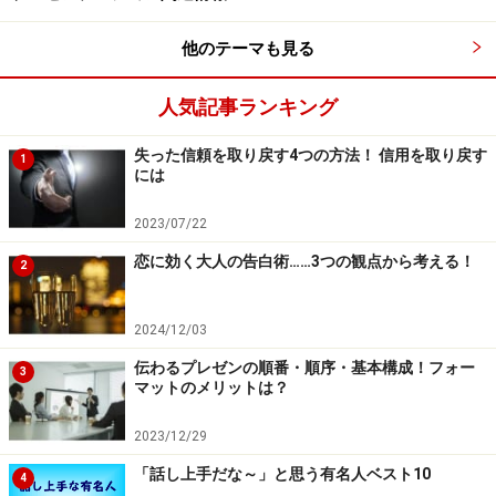
ト」の考え方から言っても、話し手の全ての行為を、聞
き手のために行うという視点がとても重要なのです。
他のテーマも見る
人気記事ランキング
話し方スキル向上の8つのポイント……声の
強弱等
失った信頼を取り戻す4つの方法！ 信用を取り戻す
1
には
2023/07/22
声の大きさや話すスピード、強調、間などはプレゼンの印象
恋に効く大人の告白術……3つの観点から考える！
2
を大きく左右します
では実際にデリバリースキルを高めていくためには、何
2024/12/03
を気をつければよいのでしょうか？ 私はプレゼンテー
伝わるプレゼンの順番・順序・基本構成！フォー
3
ション研修の場で「8つのポイントにさえ気を配れれ
マットのメリットは？
ば、魅力的な話し方になることは、ほぼ間違いありませ
2023/12/29
ん」と伝えています。
では、その8つのポイントとは何なのか？ 1つづつ見て
「話し上手だな～」と思う有名人ベスト10
4