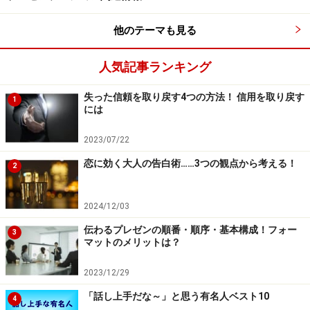
1つエピソードなのですが、先日写真を撮影してもらう
のに、カメラマンさんが「宝くじで2億円あたったとき
他のテーマも見る
の笑顔をどうぞ♪」と言ったときの、みんなの笑顔が素晴
らしかったのです。
人気記事ランキング
普通に「はい、笑顔でどうぞ」と言ったときの写真とは
失った信頼を取り戻す4つの方法！ 信用を取り戻す
雲泥の差。それくらい、想像力は笑顔に影響するという
1
には
お話です。
2023/07/22
恋に効く大人の告白術……3つの観点から考える！
2
2024/12/03
伝わるプレゼンの順番・順序・基本構成！フォー
3
マットのメリットは？
2023/12/29
「話し上手だな～」と思う有名人ベスト10
4