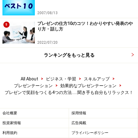
2007/08/13
4.口角をむりやり上げてみる
プレゼンの仕方10のコツ！わかりやすい発表のや
5
り方・話し方
それでもダメなときは、もう強攻策です。無理やり口角
2022/07/20
を上げてみましょう。そうすると、口角が下がっている
ときよりも、笑顔に見えます。
ランキングをもっと見る
笑顔をはじめとして、すべての表情は顔の筋肉で作られ
ているわけですから、心が笑っていなくても、顔だけ笑
わせることは可能です。「そんなのは偽物の笑顔だ」と
>
>
>
All About
ビジネス・学習
スキルアップ
>
>
プレゼンテーション
効果的なプレゼンテーション
いう方もいらっしゃるでしょう。その通りです。
プレゼンで笑顔をつくる4つの方法……聞き手も自分もリラックス！
しかし、たとえ偽物の笑顔でも、それを表情に乗せるこ
とで、聞き手がリラックスして聞けるのならば、聞き手
のためにそれは行なうべきだと思うのですが、いかがで
会社概要
採用情報
しょうか？
投資家情報
広告掲載
利用規約
プライバシーポリシー