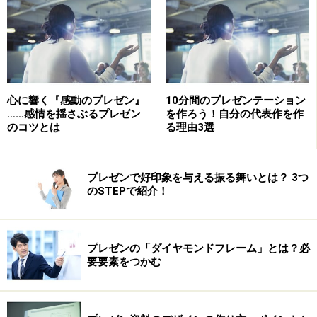
て、はじめて成り立つもの。
そして、聞き手の人たちは話し手のために時間を取って
プレゼンの場に集まってくれているのです。
「この人は忙しいのに、仕事の都合をつけて、この会議
室に来てくれている。自分の話を聞くために、余計な時
心に響く『感動のプレゼン』
10分間のプレゼンテーション
間を割いてくれている」
……感情を揺さぶるプレゼン
を作ろう！自分の代表作を作
そう考えたら、晴れやかな笑顔がこみあげてくるでしょ
のコツとは
る理由3選
う。
プレゼンで好印象を与える振る舞いとは？ 3つ
のSTEPで紹介！
2.話題にジョークを取り入れてみる
それでも笑えないときは、話題にジョークを取り入れて
プレゼンの「ダイヤモンドフレーム」とは？必
みるのも1つの手です。自分が言ったジョークで自分が
要要素をつかむ
笑っちゃうことって、ありますよね。それを意図的に取
り入れてやり、自分をリラックスさせようという方法で
す。