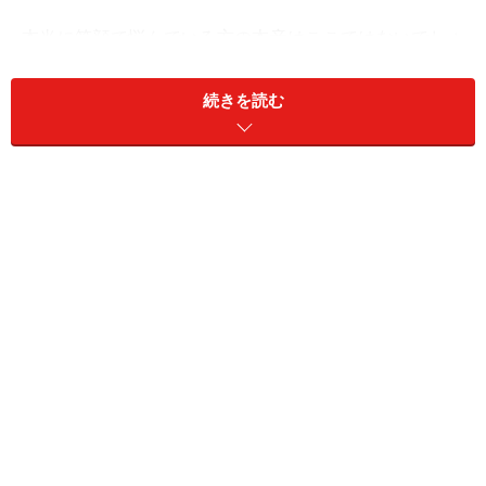
本当に笑顔で悩んでいる方の本音はここではないでしょ
うか？ そこで、今回はプレゼンテーションにおいて、ス
テキな笑顔を出すための方法をいくつかご紹介したいと
続きを読む
思います。
＜目次＞
1.聞き手に「感謝の念」抱く
2.話題にジョークを取り入れてみる
3.聞き手が全員「好みの異性」だと想像してみる