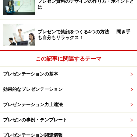
プレゼン資料のデザインの作り方・ポイントと
しかし、この方法はそのジョークがスベってしまい、よ
は
り自分を追い込む恐れがあるので、ある種上級編かもし
れません。
プレゼンで笑顔をつくる4つの方法……聞き手
も自分もリラックス！
3.聞き手が全員「好みの異性」だと想像し
てみる
この記事に関連するテーマ
よく「目の前の聴衆をかぼちゃだと思え」と言います
プレゼンテーションの基本
が、それはあまり良くありません。だって、カボチャの
ためにがんばろうという気持ちにはならないでしょう？
効果的なプレゼンテーション
カボチャのために、満面のフルスマイルを作ろうという
気にならないでしょう？
プレゼンテーション力上達法
それよりもっと良い方法が、「聞き手を好みの異性だと
プレゼンの事例・テンプレート
想像する」ことです。心の奥底から笑顔がこぼれてしま
うようなシチュエーションを想像してみることですね。
プレゼンテーション関連情報