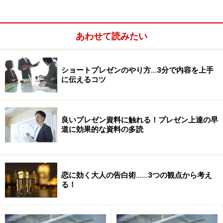
あわせて読みたい
ショートプレゼンのやり方…3分で内容を上手
に伝えるコツ
4.口角をむりやり上げてみる
良いプレゼン資料に触れる！プレゼン上達の早
1.聞き手に「感謝の念」抱く
道に効果的な資料の多読
一番本質的な方法がこの「聞いてくれる人への感謝の念
を抱く」です。
どうしても、プレゼンを行なう際には「うまく話さない
恋に効く大人の告白術……3つの観点から考え
と」と自分のことばかりを考えて自分本位になってしま
る！
います。
しかし、プレゼンテーションは話し手と聞き手が両方い