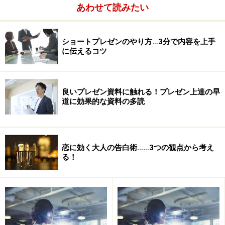
あわせて読みたい
では、あなたにとっての「ええ声」にあたるものは何で
しょうか？
次のページ
でそれを明らかにするステップを
お話しします。
ショートプレゼンのやり方…3分で内容を上手
に伝えるコツ
※記事内容は執筆時点のものです。最新の内容をご確認くださ
い。
良いプレゼン資料に触れる！プレゼン上達の早
道に効果的な資料の多読
次のページへ
1
/
2
恋に効く大人の告白術……3つの観点から考え
る！