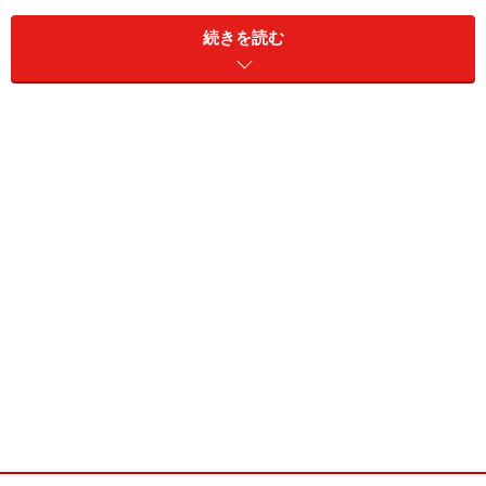
続きを読む
滑らかなトーク技術ももちろんそうですが、それはおそ
らく後天的に鍛えたものでしょう。また彼の場合、その
ええ声があるからこそ、滑らかなトーク技術も際立つの
だと言えます。
私自身の話も少ししましょう。私の先天的な強みの1つ
は、姿勢です。自分では気付かなかったのですが、人か
ら「姿勢いいですね」と言われる回数が半端なく多い。
これはもう、完全に先天的なもの。姿勢を良くする努力
をした覚えていないんですよね。
そして、姿勢が良いとパッと見がしっかりして見える。
これはプレゼンテーションを指導する立場として、非常
に得をしているなと自分でも思います。