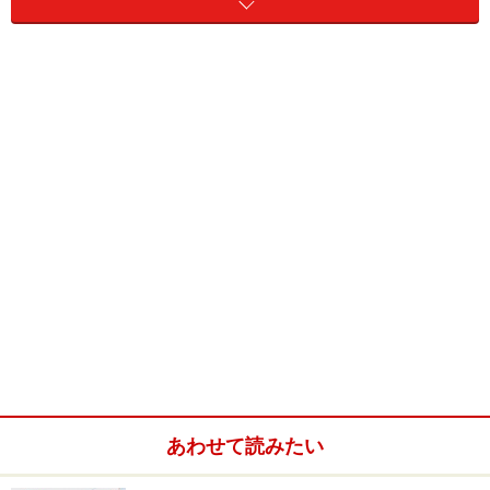
要点から話すSDS法
SDS法は、要点、詳細、要点という順番に話します。ニ
ュースの話し方に近いといえます。
S（Summry）= 概要
あわせて読みたい