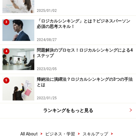
では納得いかないので、その結論にいたった理由を補足
2025/01/02
していき、続いて結論をサポートする事例や根拠、デー
「ロジカルシンキング」とは？ビジネスパーソン
タなどについて補足していきます。結論→理由→データ
3
必須の思考スキル！
という順番で、トップダウンで構成されます。
2024/08/27
これは、ロジカルシンキングの手法でいう、ロジックツ
問題解決のプロセス！ロジカルシンキングによる4
4
ステップ
リーのツリー構造と同じ構造で話すということにほかな
りません。
2023/02/05
帰納法に演繹法？ロジカルシンキングの3つの手法
5
とは
ロジックツリーの構成をもとにしているPREPプレゼン方法
2022/01/25
ランキングをもっと見る
例えば、このロジックツリーをもとに、PERP法で話す
とどうなるでしょうか。
>
>
>
All About
ビジネス・学習
スキルアップ