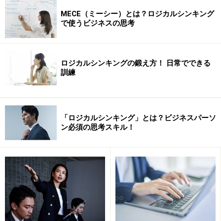
MECE（ミーシー）とは？ロジカルシンキング
で使うビジネスの思考
D（Detail）= 詳細
S（Summry）= 再度まとめ
ロジカルシンキングの鍛え方！ 日常でできる
訓練
この頭文字をとってSDS法と呼んでいます。
「ロジカルシンキング」とは？ビジネスパーソ
最初に、これから伝えたいことの概要や目次について説
ン必須の思考スキル！
明します。次に各部分の詳細を順番に離していきます。
そして最後にもう一度、まとめを行います。例を挙げる
と、
■概要
本講演では、サラリーマンの皆様にもできる節税につい
てお話しします。サラリーマンの皆様は税金が返ってこ