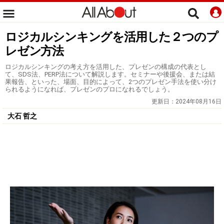
ロジカルシンキングを活用した２つのプ
レゼン方法
ロジカルシンキングの考え方を活用した、プレゼンの構成の代表とし
て、SDS法、PERP法について解説します。セミナーや後援会、または結
果報告、といった、場面、目的によって、2つのプレゼン手法を使い分け
られるようになれば、プレゼンのプロになれるでしょう。
更新日：
2024年08月16日
大石 哲之