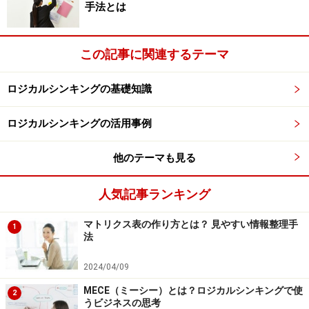
手法とは
PREP法とは、結論、理由、事例で話すもので、ロジカ
ルシンキングの手法でいう「ピラミッドストラクチャ
この記事に関連するテーマ
ー」に沿ったトップダウンの話法です。
ロジカルシンキングの基礎知識
P（Point）＝ 結論
ロジカルシンキングの活用事例
R（Reason）＝ 理由
E（Example）＝ 具体例、データ
他のテーマも見る
P（Point）＝ 再度結論
人気記事ランキング
という頭文字を使ってPERP法と呼びます。この方法の
特徴は、最初に結論を話すことです。例えば、
マトリクス表の作り方とは？ 見やすい情報整理手
1
法
「単刀直入に結論からお話しますと」
2024/04/09
MECE（ミーシー）とは？ロジカルシンキングで使
2
というのが、最初に結論ありきの伝え方です。結論だけ
うビジネスの思考