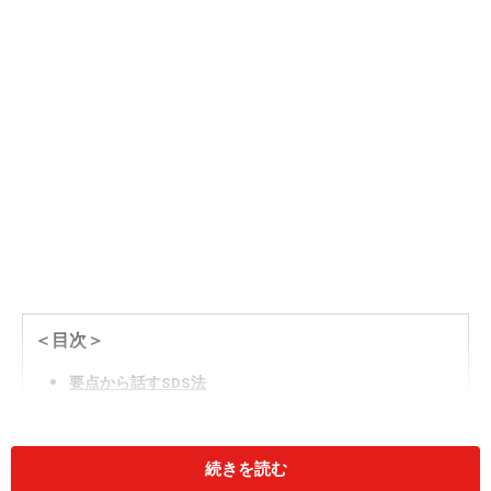
＜目次＞
要点から話すSDS法
結論から話すPREP法
SDS法とPREP法の適した課題
続きを読む