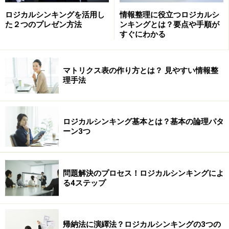
ないと思っている方もいますが、そうではないことを理
ロジカルシンキングを活用し
情報整理に役立つロジカルシ
解していただきます。実際に確定申告のやり方に触れ、
た２つのプレゼン方法
ンキングとは？要点や手順が
すぐにわかる
税金の還付を受け取るようになれる。それがこのセミナ
ーのゴールです。
マトリクス表の作り方とは？ 見やすい情報整
理手法
■詳細
では、順番に、まず、確定申告とはなにか？ についてか
らお話します。
ロジカルシンキング基本とは？基本の論理パタ
ーン3つ
■まとめ
ということで、医療費などの控除、住宅ローン、寄付控
除など活用して、税金の還付を受ける方法について学び
問題解決のプロセス！ロジカルシンキングによ
ました。
る4ステップ
結論から話すPREP法
帰納法に演繹法？ロジカルシンキングの3つの