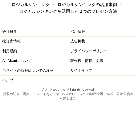
>
>
ロジカルシンキング
ロジカルシンキングの活用事例
■結論
ロジカルシンキングを活用した２つのプレゼン方法
端的に結論から申しますと、検討の結果、今回はD社を
中心としたサーバーの導入を行うこととしました。
会社概要
採用情報
■理由
投資家情報
広告掲載
これにいたった理由を3つをあげます。1にコスト面、2
利用規約
プライバシーポリシー
にサポート面、3に拡張性とインテグレーションが理由
All Aboutについて
著作権・商標・免責
です。これらの3つの面で競合と比較検討を行った結
当サイトの情報についての注意
サイトマップ
果、D社がもっとも有利と結論しました。
ヘルプ
© All About, Inc. All rights reserved.
■データ
掲載の記事・写真・イラストなど、すべてのコンテンツの無断複写・転載・公衆送信等
を禁じます
では、その結論をご納得いただくために、まずは1のコ
スト面での分析結果をお見せしましょう。このスライド
は、5年間にわたるコストシミュレーションです。これ
を見ていただくとD社の提案が5年間で1億2,000万円のコ
スト効果があると結論できます。次に……。