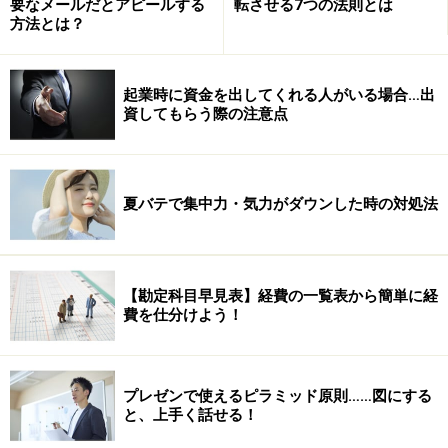
続きます＞＞
要なメールだとアピールする
転させる7つの法則とは
方法とは？
※記事内容は執筆時点のものです。最新の内容をご確認くださ
い。
起業時に資金を出してくれる人がいる場合…出
資してもらう際の注意点
次のページへ
1
/
2
夏バテで集中力・気力がダウンした時の対処法
【勘定科目早見表】経費の一覧表から簡単に経
費を仕分けよう！
プレゼンで使えるピラミッド原則……図にする
と、上手く話せる！