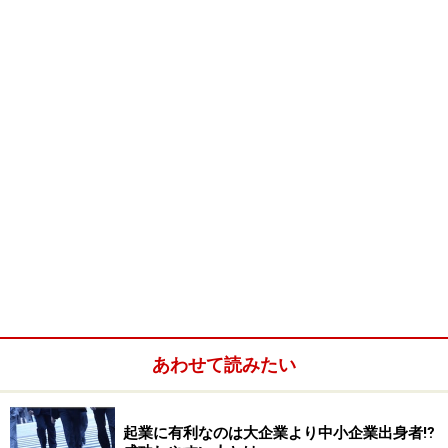
７．尿検査（糖・蛋白）
■人間ドック（半日）の内容（料金：45,000円程度）
１．～７．は、上記と同様
８．胃レントゲン
９．便潜血2回法
10．喀痰検査
11．腹部エコー検査
12．眼底・眼圧検査
【関連記事】
あわせて読みたい
ネットでできる健康チェック！
定期的に健康診断を受けておきたいものです。なかなか
起業に有利なのは大企業より中小企業出身者⁉