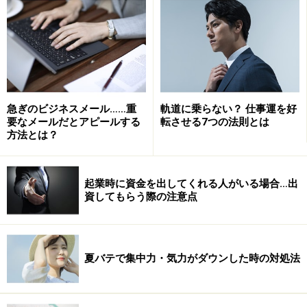
だとしましょう。逆にいうと起業して2年、3年で息絶え
てしまう会社の経営者は失敗してしまったといえるかと
思います。
最近、目立つのは大手企業出身者がこの「失敗」に該当
急ぎのビジネスメール……重
軌道に乗らない？ 仕事運を好
してしまうのが目立つこと。大企業出身者やMBAホルダ
要なメールだとアピールする
転させる7つの法則とは
ー、高学歴な人。これらの人が起業するという世間のイ
方法とは？
メージ。そして、そうとも限らない現実。かなり乖離し
ているなぁと思うのです。
起業時に資金を出してくれる人がいる場合…出
資してもらう際の注意点
かくいうガイド自身は、財閥系の一部上場企業、中小企
業、ベンチャー企業と全ての事業規模の会社を渡り歩い
てから起業し、その後、多くの起業家の支援をしてきま
夏バテで集中力・気力がダウンした時の対処法
した。それ故、それぞれのいいところ、悪いところはよ
くわかっています。