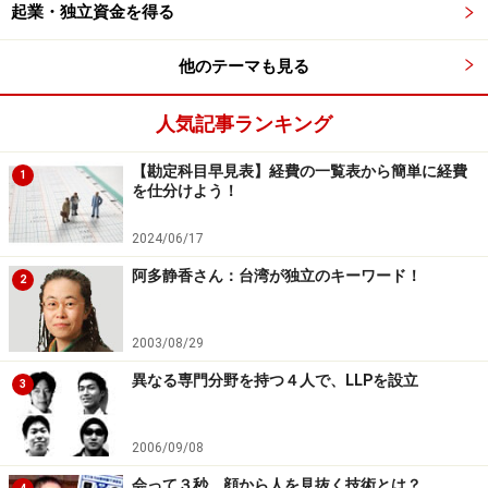
起業・独立資金を得る
くには？ そこからのスタートです。
他のテーマも見る
では、会社員時代にやっておくべきことは何か。
それは「個人商店を張っているかのような気持ちで働
人気記事ランキング
け！」ということです。
お客様は会社に信用があるから発注しているのですか？
【勘定科目早見表】経費の一覧表から簡単に経費
1
を仕分けよう！
それともあなただからですか？ つまりは、あなたが転職
や起業をしたら、お客様もついてきてくれますか？ そこ
2024/06/17
までの気持ちで働きましょう。起業すれば、自分が商品
阿多静香さん：台湾が独立のキーワード！
2
なのですから。
2003/08/29
1桁感覚が違うことに気づいているか
異なる専門分野を持つ４人で、LLPを設立
3
1桁感覚が違うことに気づくこと。これが大事です。大
2006/09/08
手企業にいたときの予算と同じ感覚で発注していたら、
会って３秒、顔から人を見抜く技術とは？
資本金を入れた銀行口座の残高なんて、あっという間に