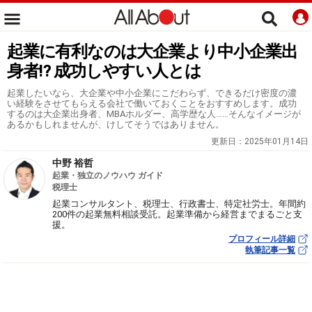
起業に有利なのは大企業より中小企業出
身者⁉ 成功しやすい人とは
起業したいなら、大企業や中小企業にこだわらず、できるだけ密度の濃
い経験をさせてもらえる会社で働いておくことをおすすめします。成功
するのは大企業出身者、MBAホルダー、高学歴な人……そんなイメージが
あるかもしれませんが、けしてそうではありません。
更新日：
2025年01月14日
中野 裕哲
起業・独立のノウハウ ガイド
税理士
起業コンサルタント、税理士、行政書士、特定社労士。年間約
200件の起業無料相談受託。起業準備から経営までまるごと支
援。
プロフィール詳細
執筆記事一覧