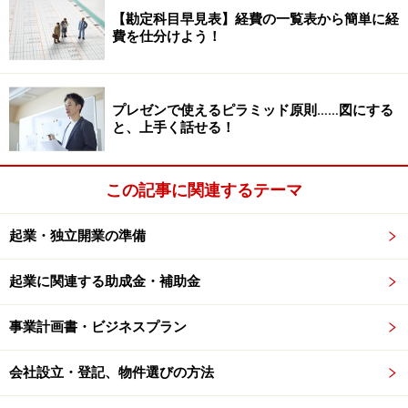
【勘定科目早見表】経費の一覧表から簡単に経
だからこそ語れると思います。その経験、知見をもと
費を仕分けよう！
に、失敗の原因、対策を考えていきます。
プレゼンで使えるピラミッド原則……図にする
会社のブランドで仕事をしてきたか
と、上手く話せる！
まず、起業前に大手企業の「ブランド」で仕事をしてき
この記事に関連するテーマ
た人は失敗します。起業をすれば、全く無名の会社。今
まで通りに売れるなんて考えること自体、全くのナンセ
起業・独立開業の準備
ンス。なにせ、そこにはものすごい「落差」が存在して
いるからです。最低でも、最初にそこに気づく必要があ
起業に関連する助成金・補助金
ります。
事業計画書・ビジネスプラン
起業する前に、一旦リセットしましょう。裸一貫の自分
に戻りましょう。上げ底部分を除いて考えましょう。何
会社設立・登記、物件選びの方法
が残りましたか？ 信用してもらうには？ 信頼を一から築