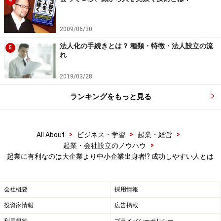
4
ゼロになります。本当にあっという間ですよ。
2009/06/30
ということは、赤字になります。赤字になれば、銀行か
法人化の手続きとは？ 種類・特徴・法人設立の流
5
らお金も貸してもらいずらくなります。資金がないか
れ
ら、何も手を打てなくなります。やがては廃業か倒産で
2019/03/28
す。
ランキングをもっと見る
厳しいようですが、それだったら、普通預金に入れてお
いたほうがまだ儲かるということになってしまいます。
>
>
>
All About
ビジネス・学習
起業・経営
そうならぬよう、起業するときには、今までの金銭感覚
>
起業・会社設立のノウハウ
もリセットする。必ず心がけましょう。
起業に有利なのは大企業より中小企業出身者⁉ 成功しやすい人とは
会社概要
採用情報
投資家情報
広告掲載