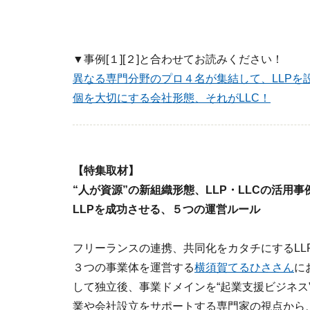
▼事例[１][２]と合わせてお読みください！
異なる専門分野のプロ４名が集結して、LLPを
個を大切にする会社形態、それがLLC！
【特集取材】
“人が資源”の新組織形態、LLP・LLCの活用事
LLPを成功させる、５つの運営ルール
フリーランスの連携、共同化をカタチにするLLP
３つの事業体を運営する
横須賀てるひささん
に
して独立後、事業ドメインを“起業支援ビジネス
業や会社設立をサポートする専門家の視点から