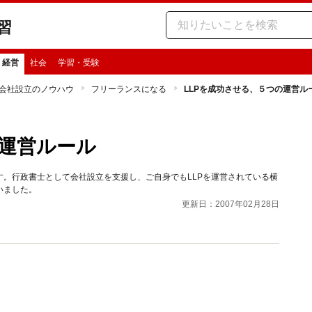
習
・経営
社会
学習・受験
会社設立のノウハウ
フリーランスになる
LLPを成功させる、５つの運営ル
の運営ルール
。行政書士として会社設立を支援し、ご自身でもLLPを運営されている横
いました。
更新日：2007年02月28日