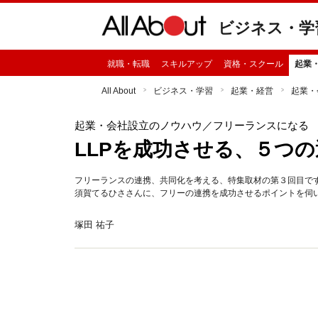
ビジネス・学
就職・転職
スキルアップ
資格・スクール
起業
All About
ビジネス・学習
起業・経営
起業・
起業・会社設立のノウハウ
／フリーランスになる
LLPを成功させる、５つ
フリーランスの連携、共同化を考える、特集取材の第３回目です
須賀てるひささんに、フリーの連携を成功させるポイントを伺
塚田 祐子