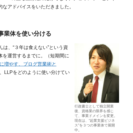
的なアドバイスをいただきました。
の事業体を使い分ける
んは、“３年は食えない”という資
体を運営するまでに。（短期間に
に増やす、ブログ営業術と
、LLPをどのように使い分けてい
行政書士として独立開業
後、資格業の限界を感じ
て、事業ドメインを変更。
現在は、“起業支援ビジネ
ス”を３つの事業体で展開
中。