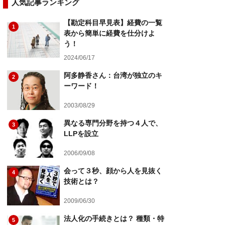
人気記事ランキング
【勘定科目早見表】経費の一覧
1
表から簡単に経費を仕分けよ
う！
2024/06/17
阿多静香さん：台湾が独立のキ
2
ーワード！
2003/08/29
異なる専門分野を持つ４人で、
3
LLPを設立
2006/09/08
会って３秒、顔から人を見抜く
4
技術とは？
2009/06/30
法人化の手続きとは？ 種類・特
5