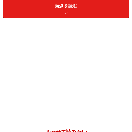
答えてくれるのです。
続きを読む
売れない営業マンはその反対でした。ですから今では、
売上数字を見なくとも、売れてるかどうかを、ある程度
予想できます。顧客に関して質問し、返答の速さ、量、
質をチェックすればよいのです。では、売れる営業マン
には記憶力が不可欠なのでしょうか？
私は、そうではないと思います。私自身記憶力には、自
信がありません。しかし、自分が売れる営業マンに変わ
った頃、顧客情報の記憶力だけは高まっていました。
今回は、売れてる営業マンの記憶力を支える３つの秘密
について、お話しします。
あわせて読みたい