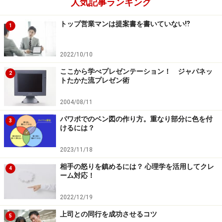
人気記事ランキング
トップ営業マンは提案書を書いていない⁉︎
1
2022/10/10
ここから学べプレゼンテーション！ ジャパネッ
2
トたかた流プレゼン術
2004/08/11
パワポでのベン図の作り方。重なり部分に色を付
3
けるには？
2023/11/18
相手の怒りを鎮めるには？ 心理学を活用してクレ
4
ーム対応！
2022/12/19
上司との同行を成功させるコツ
5