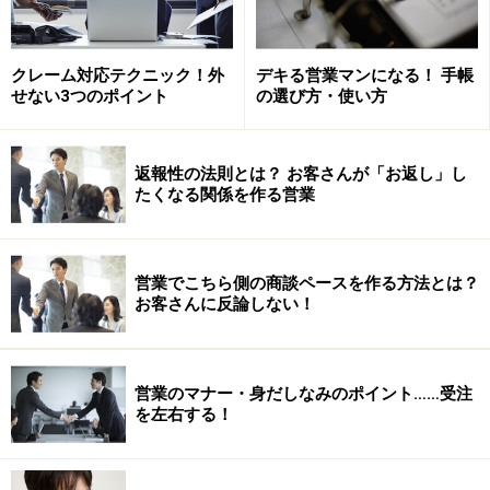
売れてる営業マンの行動は見て盗むことができても、相
手の頭を開けて見ることができない。だから彼らと自分
との差が、考えている時間量や頻度であることに気づい
クレーム対応テクニック！外
デキる営業マンになる！ 手帳
せない3つのポイント
の選び方・使い方
ていない人も多いようです。
しかし 、オフタイムも仕事のことしか考えるな！という
返報性の法則とは？ お客さんが「お返し」し
ことではありません。思いっきり仕事以外のことを楽し
たくなる関係を作る営業
む時間も必要です。でもそこからビジネスに活かせるア
イデアが浮かんできて、結局仕事モードになってしまっ
営業でこちら側の商談ペースを作る方法とは？
たりするんですけどね・・・。
お客さんに反論しない！
次ページは記憶力を高める思考法
※記事内容は執筆時点のものです。最新の内容をご確認くださ
い。
営業のマナー・身だしなみのポイント……受注
を左右する！
次のページへ
1
/
2