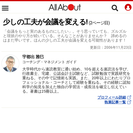
少しの工夫が会議を変える!
(2ページ目)
「会議をもっと実のあるものにしたい」。そう思っていても、ズルズル
と現状のやり方が続いている。そんなことがありませんか？ 諦めるの
はまだ早いです。ほんの少しの工夫が会議を変える可能性があります！
更新日：
2006年11月23日
宇都出 雅巳
コーチング・マネジメント ガイド
大学時代から速読教室に通い始め、10を超える速読法を学び、
行政書士、宅建、公認会計士試験など、試験勉強で実践研究を
重ねる。その中で記憶術も実践。また、20年以上にわたりプロ
フェッショナル・コーチとして経験を重ねる。その経験に認知
科学の知見を加えた独自の学習法・成長法を確立し伝えてい
る。著書は25冊以上。
プロフィール詳細
執筆記事一覧