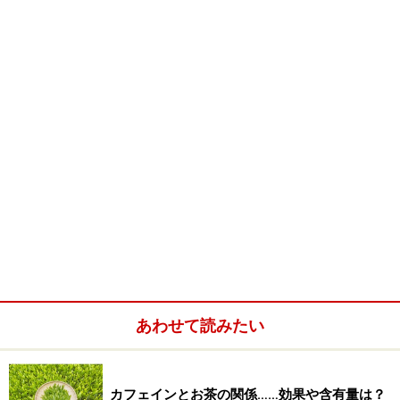
そんな中で、一体どんなお茶が名茶なのでしょうか。な
んとなく、あのお茶も名茶、このお茶も名茶のように思
えてきてしまいます。そんな時は、この１０のお茶をま
ずは覚えましょう。様々にある名茶のなかからさらに選
び出されたのが「
十大名茶
」なのです。
もちろん、その時代によって十大名茶にノミネートされ
るお茶は変わってくるのですが、現在、「伝統的中国十
大名茶」と呼ばれるのは、概ね以下のお茶です。
龍井茶
（ろんじんちゃ） ：浙江省杭州の緑茶
あわせて読みたい
碧螺春
（ぴろちゅん） ：江蘇省太湖にある洞庭山
の緑茶
カフェインとお茶の関係……効果や含有量は？