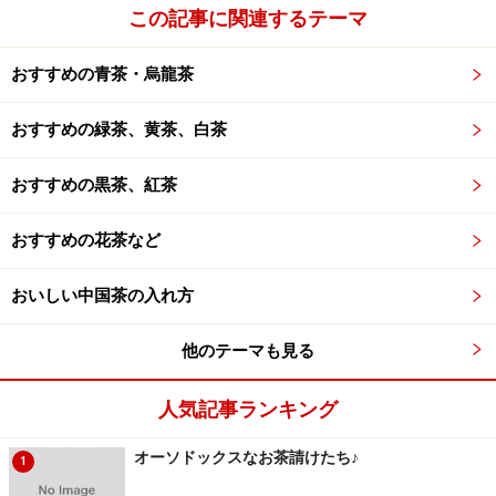
この記事に関連するテーマ
います。
おすすめの青茶・烏龍茶
※記事内容は執筆時点のものです。最新の内容をご確認くださ
い。
おすすめの緑茶、黄茶、白茶
※メニューや料金などのデータは、取材時または記事公開時点で
の内容です。
おすすめの黒茶、紅茶
おすすめの花茶など
次のページへ
1
/
4
おいしい中国茶の入れ方
他のテーマも見る
人気記事ランキング
オーソドックスなお茶請けたち♪
1