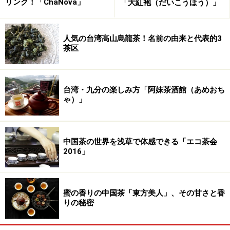
リンク！「ChaNova」
「大紅袍（だいこうほう）」
蒙頂黄芽
武夷岩茶
：福建省武夷山市の青茶
人気の台湾高山烏龍茶！名前の由来と代表的3
茶区
鉄観音
：福建省安渓県の青茶
「概ね以下のお茶」と注釈したのは、この伝統的十大
台湾・九分の楽しみ方「阿妹茶酒館（あめおち
茶、時々お茶が入れ替わることがあるのです。例えば、
ゃ）」
君山銀針、祁門紅茶、信陽毛尖、都均毛尖の替わりに盧
山雲霧（ろざんうんむ）、恩施玉露（おんしぎょく
ろ）、白毫銀針（はくごうぎんしん）、普[シ耳]茶（プー
中国茶の世界を浅草で体感できる「エコ茶会
2016」
アルちゃ）がリストアップされていることがあります。
さらに、杭州の茶葉博物館では、君山銀針、信陽毛尖、
蜜の香りの中国茶「東方美人」、その甘さと香
都均毛尖、六安瓜片の替わりに、屯渓（とんけい）、平
りの秘密
水珠茶（へいすいたまちゃ）、[シ眞]紅（てんこう）、そ
してなんと凍頂烏龍（とうちょううーろん）が選ばれて