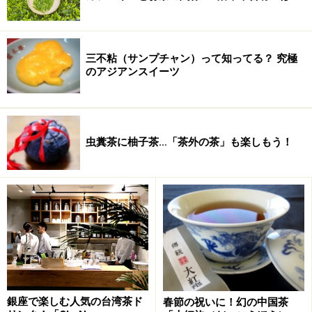
黄山毛峰
（こうざんもうほう）：安徽省黄山の緑茶
君山銀針
（くんざんぎんしん）：湖北省岳陽洞庭湖
三不粘（サンプチャン）って知ってる？ 究極
のアジアンスイーツ
の青螺島の黄茶
祁門紅茶
（きーむんこうちゃ）：安徽省祁門の紅茶
虫糞茶に柚子茶…「茶外の茶」も楽しもう！
六安瓜片
（ろくあんかへん）：安徽省六安県斉雲山
の緑茶
信陽毛尖
（しんようもうせん）：河南省信陽大別山
の緑茶
都均毛尖
（といんもうせん）：貴州省都均山の緑茶
銀座で楽しむ人気の台湾茶ド
春節の祝いに！幻の中国茶