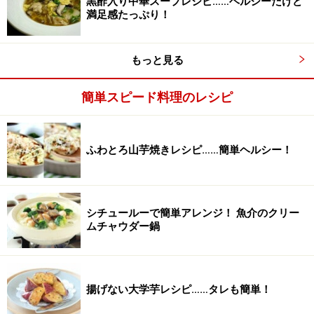
黒酢入り中華スープレシピ……ヘルシーだけど
満足感たっぷり！
2
もっと見る
中火で熱した鍋にゴマ油を入れ、ひき肉を炒めます。長
簡単スピード料理のレシピ
ねぎ、ショウガを加え、さらに炒めます。
ふわとろ山芋焼きレシピ……簡単ヘルシー！
ここでひき肉から出た余分な脂をキッチンペーパーでお
さえましょう。
シチュールーで簡単アレンジ！ 魚介のクリー
ムチャウダー鍋
揚げない大学芋レシピ……タレも簡単！