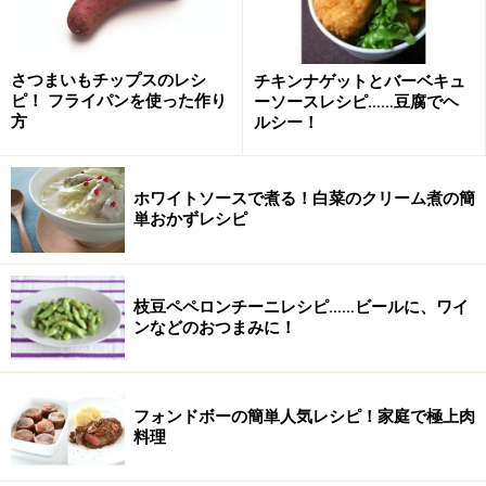
さつまいもチップスのレシ
チキンナゲットとバーベキュ
ピ！ フライパンを使った作り
ーソースレシピ……豆腐でヘ
方
ルシー！
※豚ひき肉は脂分がかなり出るので赤身をおすすめ。 ※す
りおろしショウガは、チューブタイプのものでもOK。※
ホワイトソースで煮る！白菜のクリーム煮の簡
単おかずレシピ
写真では糸唐辛子をトッピング。
ニラワンタンスープの作り方・手順
枝豆ペペロンチーニレシピ……ビールに、ワイ
ンなどのおつまみに！
■
ニラワンタンスープの作り方
1
長ねぎは粗みじん切り、ニラは約１センチにカット。ワ
フォンドボーの簡単人気レシピ！家庭で極上肉
料理
ンタンは食べやすいサイズにカット。