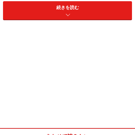
続きを読む
なくワンタンスープ）、それはしっかりワンタンスープ
の味。ちゃちゃっと作って、じんわりゆるりと味わえ
ば、お腹も心も満たされますよ。
ニラワンタンスープ(2～3人分)
■
ニラワンタンスープの材料
豚ひき肉
（赤身）100g
にら
1/2束
ねぎ
10センチ
ワンタンの皮
10枚
鶏ガラスープの素
小さじ2（6～7g）