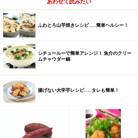
あわせて読みたい
醤油
小さじ2
生姜
（すりおろし生姜）小さじ
ふわとろ山芋焼きレシピ……簡単ヘルシー！
1/2
ごま油
小さじ1
シチュールーで簡単アレンジ！ 魚介のクリー
塩
適宜
ムチャウダー鍋
こしょう
適宜
水
600cc
揚げない大学芋レシピ……タレも簡単！