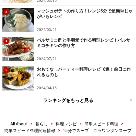
2024/03/10
マッシュポテトの作り方！レンジ5分で超簡単じゃ
3
がいもレシピ
2024/03/21
バルサミコ酢と手羽元で作る料理レシピ！バルサ
4
ミコチキンの作り方
2024/07/21
おもてなしパーティー料理レシピ16選！前日に作
5
れるものも
2024/04/15
ランキングをもっと見る
>
>
>
>
All About
暮らし
料理レシピ
簡単スピード料理
>
簡単スピード料理関連情報
15分でスープ ニラワンタンスープ